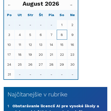
August 2026
←
→
Po
Ut
Str
Št
Pia
So
Ne
-
-
-
-
-
1
2
3
4
5
6
7
8
9
10
11
12
13
14
15
16
17
18
19
20
21
22
23
24
25
26
27
28
29
30
31
-
-
-
-
-
-
Najčítanejšie v rubrike
1
Obstarávanie licencií AI pre vysoké školy a