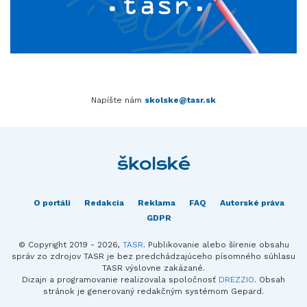
Napíšte nám
skolske@tasr.sk
O portáli
Redakcia
Reklama
FAQ
Autorské práva
GDPR
© Copyright 2019 - 2026,
TASR
. Publikovanie alebo šírenie obsahu
správ zo zdrojov TASR je bez predchádzajúceho písomného súhlasu
TASR výslovne zakázané.
Dizajn a programovanie realizovala spoločnosť
DREZZIO
. Obsah
stránok je generovaný redakčným systémom Gepard.