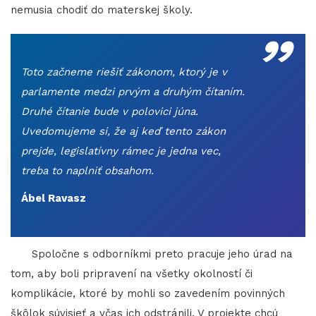
„
nemusia chodiť do materskej školy.
Toto začneme riešiť zákonom, ktorý je v
parlamente medzi prvým a druhým čítaním.
Druhé čítanie bude v polovici júna.
Uvedomujeme si, že aj keď tento zákon
prejde, legislatívny rámec je jedna vec,
treba to naplniť obsahom.
Ábel Ravasz
Spoločne s odborníkmi preto pracuje jeho úrad na
tom, aby boli pripravení na všetky okolností či
komplikácie, ktoré by mohli so zavedením povinných
škôlok súvisieť a včas ich odstránili. V projekte chcú