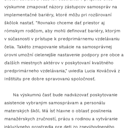
výskumne zmapovať názory zástupcov samospráv na
implementačné bariéry, ktoré môžu pri rozširovaní
škôlok nastať. "Rovnako chceme dať priestor aj
rómskym rodičom, aby mohli definovať bariéry, ktorým
v súčasnosti v prístupe k predprimárnemu vzdelávaniu
čelia. Takéto zmapovanie situácie na samosprávnej
úrovni umožní cielenejšie nastavenie podpory pre obce a
ďalších miestnych aktérov v poskytovaní kvalitného
predprimárneho vzdelávania," uviedla Lucia Kováčová z
Inštitútu pre dobre spravovanú spoločnosť.
Na výskumnú časť bude nadväzovať poskytovanie
asistencie vybraným samosprávam a personálu
materských škôl. Má ísť hlavne o oblasť posilnenia
manažérskych zručností, prácu s rodinou a vytváranie
inkluzívneho prostredia pre deti zo znevýhodneného