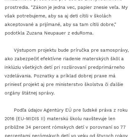
prostredia. "Zákon je jedna vec, papier znesie veľa. My
však potrebujeme, aby sa aj deti cítili v školách
akceptované a prijímané, aby sa tam cítili dobre,"
podotkla Zuzana Neupauer z eduRoma.
Výstupom projektu bude príručka pre samosprávy,
ako zabezpečiť efektívne riadenie materských škôl a
inklúziu všetkých detí pri rozširovaní predprimárneho
vzdelávania. Poznatky a príklad dobrej praxe má
priniesť projekt aj pre ministerstvo školstva či ďalšie
orgány štátnej správy.
Podľa údajov Agentúry EÚ pre ľudské práva z roku
2016 (EU-MIDIS II) materskú školu navštevuje len
približne 34 percent rómskych detí v porovnaní so 77
percentami nerómskych detí vo veku od štyroch rokov