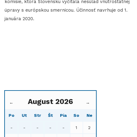
komisie, ktorá Slovensku vyčítala nesúlad vnútroštátnej
úpravy s európskou smernicou. Účinnosť navrhuje od 1.
januára 2020.
August 2026
←
→
Po
Ut
Str
Št
Pia
So
Ne
-
-
-
-
-
1
2