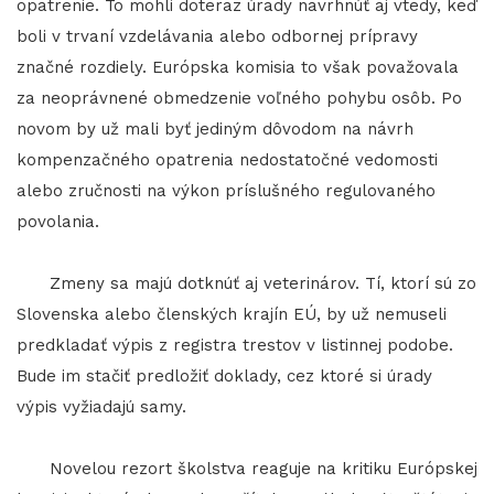
opatrenie. To mohli doteraz úrady navrhnúť aj vtedy, keď
boli v trvaní vzdelávania alebo odbornej prípravy
značné rozdiely. Európska komisia to však považovala
za neoprávnené obmedzenie voľného pohybu osôb. Po
novom by už mali byť jediným dôvodom na návrh
kompenzačného opatrenia nedostatočné vedomosti
alebo zručnosti na výkon príslušného regulovaného
povolania.
Zmeny sa majú dotknúť aj veterinárov. Tí, ktorí sú zo
Slovenska alebo členských krajín EÚ, by už nemuseli
predkladať výpis z registra trestov v listinnej podobe.
Bude im stačiť predložiť doklady, cez ktoré si úrady
výpis vyžiadajú samy.
Novelou rezort školstva reaguje na kritiku Európskej