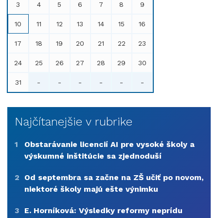
3
4
5
6
7
8
9
10
11
12
13
14
15
16
17
18
19
20
21
22
23
24
25
26
27
28
29
30
31
-
-
-
-
-
-
Najčítanejšie v rubrike
1
Obstarávanie licencií AI pre vysoké školy a
výskumné inštitúcie sa zjednoduší
2
Od septembra sa začne na ZŠ učiť po novom,
niektoré školy majú ešte výnimku
3
E. Horníková: Výsledky reformy neprídu