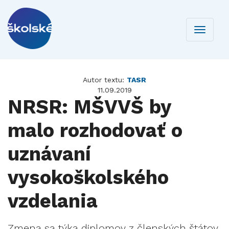
Toggle
navigati
Autor textu:
TASR
11.09.2019
NRSR: MŠVVŠ by
malo rozhodovať o
uznávaní
vysokoškolského
vzdelania
Zmena sa týka diplomov z členských štátov