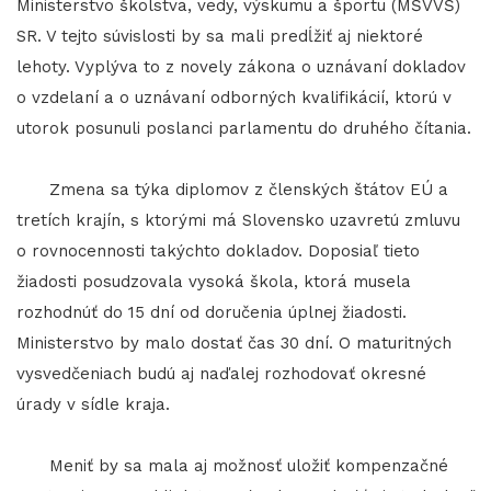
Ministerstvo školstva, vedy, výskumu a športu (MŠVVŠ)
SR. V tejto súvislosti by sa mali predĺžiť aj niektoré
lehoty. Vyplýva to z novely zákona o uznávaní dokladov
o vzdelaní a o uznávaní odborných kvalifikácií, ktorú v
utorok posunuli poslanci parlamentu do druhého čítania.
Zmena sa týka diplomov z členských štátov EÚ a
tretích krajín, s ktorými má Slovensko uzavretú zmluvu
o rovnocennosti takýchto dokladov. Doposiaľ tieto
žiadosti posudzovala vysoká škola, ktorá musela
rozhodnúť do 15 dní od doručenia úplnej žiadosti.
Ministerstvo by malo dostať čas 30 dní. O maturitných
vysvedčeniach budú aj naďalej rozhodovať okresné
úrady v sídle kraja.
Meniť by sa mala aj možnosť uložiť kompenzačné