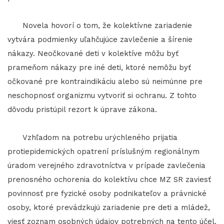
Novela hovorí o tom, že kolektívne zariadenie
vytvára podmienky uľahčujúce zavlečenie a šírenie
nákazy. Neočkované deti v kolektíve môžu byť
prameňom nákazy pre iné deti, ktoré nemôžu byť
očkované pre kontraindikáciu alebo sú neimúnne pre
neschopnosť organizmu vytvoriť si ochranu. Z tohto
dôvodu pristúpil rezort k úprave zákona.
Vzhľadom na potrebu urýchleného prijatia
protiepidemických opatrení príslušným regionálnym
úradom verejného zdravotníctva v prípade zavlečenia
prenosného ochorenia do kolektívu chce MZ SR zaviesť
povinnosť pre fyzické osoby podnikateľov a právnické
osoby, ktoré prevádzkujú zariadenie pre deti a mládež,
viesť zoznam osobných údajov potrebných na tento účel.