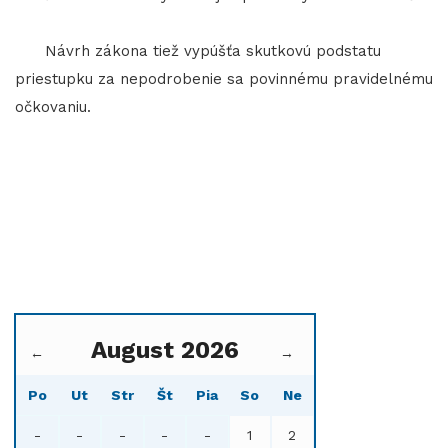
Návrh zákona tiež vypúšťa skutkovú podstatu
priestupku za nepodrobenie sa povinnému pravidelnému
očkovaniu.
August 2026
←
→
Po
Ut
Str
Št
Pia
So
Ne
-
-
-
-
-
1
2