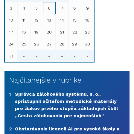
3
4
5
6
7
8
9
10
11
12
13
14
15
16
17
18
19
20
21
22
23
24
25
26
27
28
29
30
31
-
-
-
-
-
-
Najčítanejšie v rubrike
1
Správca zálohového systému, n. o.,
sprístupnil učiteľom metodické materiály
pre žiakov prvého stupňa základných škôl
„Cesta zálohovania pre najmenších“
2
Obstarávanie licencií AI pre vysoké školy a