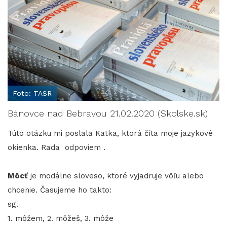
Foto: TASR
Bánovce nad Bebravou 21.02.2020 (Skolske.sk)
Túto otázku mi poslala Katka, ktorá číta moje jazykové
okienka. Rada odpoviem .
Môcť
je modálne sloveso, ktoré vyjadruje vôľu alebo
chcenie. Časujeme ho takto:
sg.
1. môžem, 2. môžeš, 3. môže