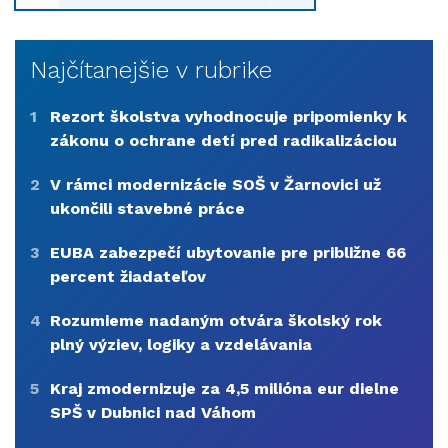
Najčítanejšie v rubrike
1
Rezort školstva vyhodnocuje pripomienky k
zákonu o ochrane detí pred radikalizáciou
2
V rámci modernizácie SOŠ v Žarnovici už
ukončili stavebné práce
3
EUBA zabezpečí ubytovanie pre približne 66
percent žiadateľov
4
Rozumieme nadaným otvára školský rok
plný výziev, logiky a vzdelávania
5
Kraj zmodernizuje za 4,5 milióna eur dielne
SPŠ v Dubnici nad Váhom