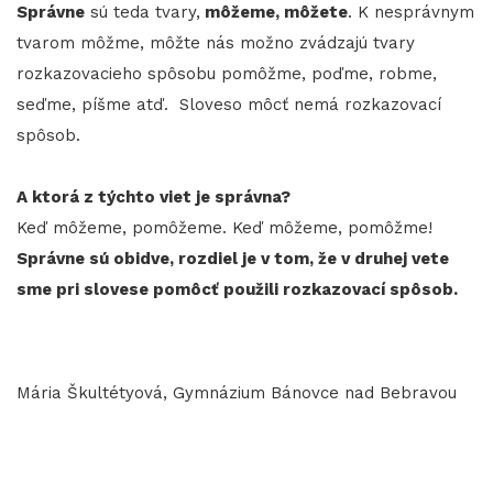
Správne
sú teda tvary,
môžeme, môžete
. K nesprávnym
tvarom môžme, môžte nás možno zvádzajú tvary
rozkazovacieho spôsobu pomôžme, poďme, robme,
seďme, píšme atď. Sloveso môcť nemá rozkazovací
spôsob.
​​​​​​​A ktorá z týchto viet je správna?
Keď môžeme, pomôžeme. Keď môžeme, pomôžme!
Správne sú obidve, rozdiel je v tom, že v druhej vete
sme pri slovese pomôcť použili rozkazovací spôsob.
Mária Škultétyová, Gymnázium Bánovce nad Bebravou