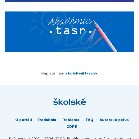
Napíšte nám
skolske@tasr.sk
O portáli
Redakcia
Reklama
FAQ
Autorské práva
GDPR
© Copyright 2019 - 2026,
TASR
. Publikovanie alebo šírenie obsahu