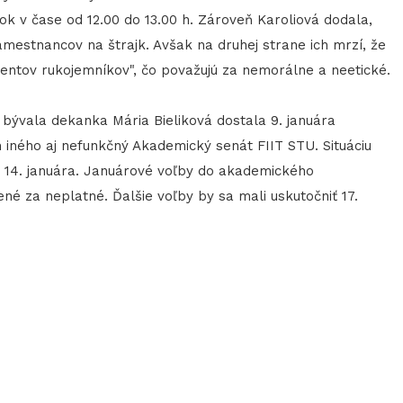
ok v čase od 12.00 do 13.00 h. Zároveň Karoliová dodala,
amestnancov na štrajk. Avšak na druhej strane ich mrzí, že
entov rukojemníkov", čo považujú za nemorálne a neetické.
ývala dekanka Mária Bieliková dostala 9. januára
iného aj nefunkčný Akademický senát FIIT STU. Situáciu
ie 14. januára. Januárové voľby do akademického
né za neplatné. Ďalšie voľby by sa mali uskutočniť 17.