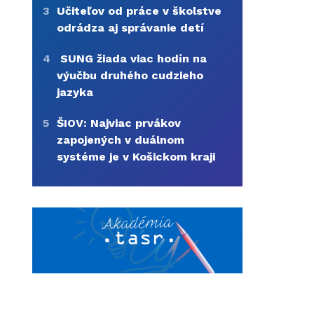
3
Učiteľov od práce v školstve
odrádza aj správanie detí
4
SUNG žiada viac hodín na
výučbu druhého cudzieho
jazyka
5
ŠIOV: Najviac prvákov
zapojených v duálnom
systéme je v Košickom kraji