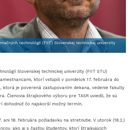
mačných technológií (FIIT) Slovenskej technickej univerzity
ológií Slovenskej technickej univerzity (FIIT STU)
zamestnancami, ktorí vstúpili v pondelok 17. februára do
á, ktorá je poverená zastupovaním dekana, vedenie fakulty
a. Členovia štrajkového výboru pre TASR uviedli, že sú
arí dohodnúť čo najskorší možný termín.
ni 18. februára požiadavku na stretnutie. V utorok (18.2.)
cov, ako aj s časťou študentov, ktorí štrajkujúcich