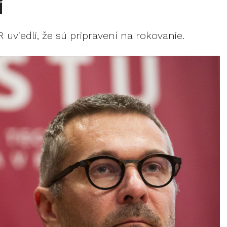
i
uviedli, že sú pripravení na rokovanie.