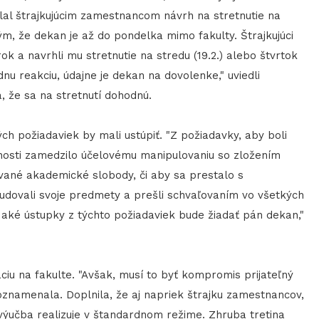
al štrajkujúcim zamestnancom návrh na stretnutie na
tým, že dekan je až do pondelka mimo fakulty. Štrajkujúci
ok a navrhli mu stretnutie na stredu (19.2.) alebo štvrtok
dnu reakciu, údajne je dekan na dovolenke," uviedli
, že sa na stretnutí dohodnú.
ých požiadaviek by mali ustúpiť. "Z požiadavky, aby boli
nosti zamedzilo účelovému manipulovaniu so zložením
vané akademické slobody, či aby sa prestalo s
budovali svoje predmety a prešli schvaľovaním vo všetkých
 aké ústupky z týchto požiadaviek bude žiadať pán dekan,"
iu na fakulte. "Avšak, musí to byť kompromis prijateľný
oznamenala. Doplnila, že aj napriek štrajku zamestnancov,
výučba realizuje v štandardnom režime. Zhruba tretina