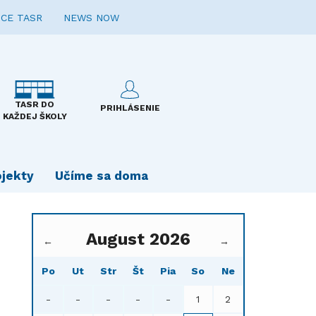
CE TASR
NEWS NOW
TASR DO
PRIHLÁSENIE
KAŽDEJ ŠKOLY
ojekty
Učíme sa doma
August 2026
←
→
Po
Ut
Str
Št
Pia
So
Ne
-
-
-
-
-
1
2