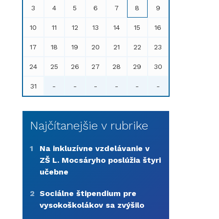
3
4
5
6
7
8
9
10
11
12
13
14
15
16
17
18
19
20
21
22
23
24
25
26
27
28
29
30
31
-
-
-
-
-
-
Najčítanejšie v rubrike
1
Na inkluzívne vzdelávanie v
ZŠ L. Mocsáryho poslúžia štyri
učebne
2
Sociálne štipendium pre
vysokoškolákov sa zvýšilo