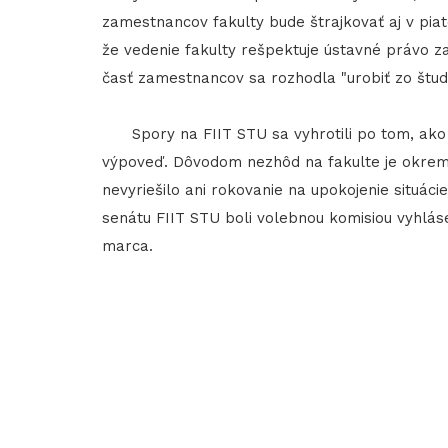
zamestnancov fakulty bude štrajkovať aj v piat
že vedenie fakulty rešpektuje ústavné právo z
časť zamestnancov sa rozhodla "urobiť zo štud
Spory na FIIT STU sa vyhrotili po tom, ako b
výpoveď. Dôvodom nezhôd na fakulte je okrem 
nevyriešilo ani rokovanie na upokojenie situác
senátu FIIT STU boli volebnou komisiou vyhláse
marca.