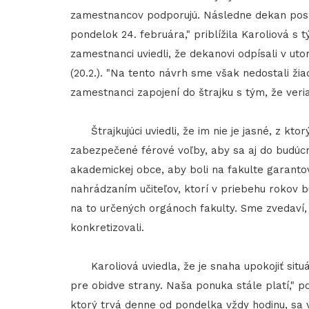
zamestnancov podporujú. Následne dekan posl
pondelok 24. februára," priblížila Karoliová s 
zamestnanci uviedli, že dekanovi odpísali v utor
(20.2.). "Na tento návrh sme však nedostali žia
zamestnanci zapojení do štrajku s tým, že veria
Štrajkujúci uviedli, že im nie je jasné, z ktor
zabezpečené férové voľby, aby sa aj do budúc
akademickej obce, aby boli na fakulte garanto
nahrádzaním učiteľov, ktorí v priebehu rokov 
na to určených orgánoch fakulty. Sme zvedaví,
konkretizovali.
Karoliová uviedla, že je snaha upokojiť situác
pre obidve strany. Naša ponuka stále platí," p
ktorý trvá denne od pondelka vždy hodinu, sa 