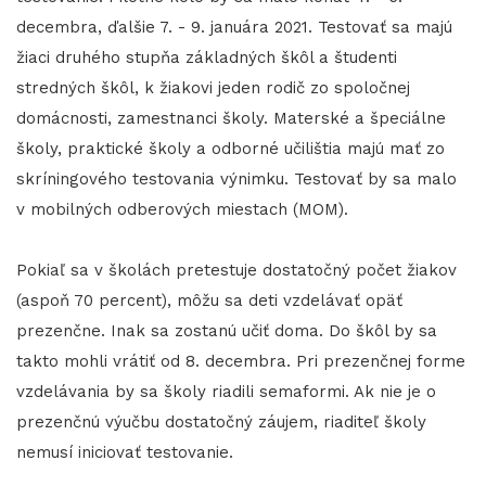
decembra, ďalšie 7. - 9. januára 2021. Testovať sa majú
žiaci druhého stupňa základných škôl a študenti
stredných škôl, k žiakovi jeden rodič zo spoločnej
domácnosti, zamestnanci školy. Materské a špeciálne
školy, praktické školy a odborné učilištia majú mať zo
skríningového testovania výnimku. Testovať by sa malo
v mobilných odberových miestach (MOM).
Pokiaľ sa v školách pretestuje dostatočný počet žiakov
(aspoň 70 percent), môžu sa deti vzdelávať opäť
prezenčne. Inak sa zostanú učiť doma. Do škôl by sa
takto mohli vrátiť od 8. decembra. Pri prezenčnej forme
vzdelávania by sa školy riadili semaformi. Ak nie je o
prezenčnú výučbu dostatočný záujem, riaditeľ školy
nemusí iniciovať testovanie.