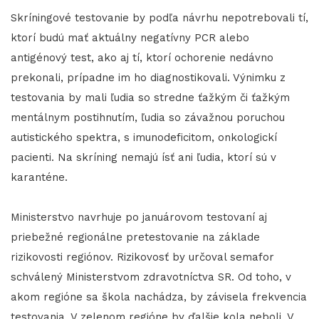
Skríningové testovanie by podľa návrhu nepotrebovali tí,
ktorí budú mať aktuálny negatívny PCR alebo
antigénový test, ako aj tí, ktorí ochorenie nedávno
prekonali, prípadne im ho diagnostikovali. Výnimku z
testovania by mali ľudia so stredne ťažkým či ťažkým
mentálnym postihnutím, ľudia so závažnou poruchou
autistického spektra, s imunodeficitom, onkologickí
pacienti. Na skríning nemajú ísť ani ľudia, ktorí sú v
karanténe.
Ministerstvo navrhuje po januárovom testovaní aj
priebežné regionálne pretestovanie na základe
rizikovosti regiónov. Rizikovosť by určoval semafor
schválený Ministerstvom zdravotníctva SR. Od toho, v
akom regióne sa škola nachádza, by závisela frekvencia
testovania. V zelenom regióne by ďalšie kola neboli. V