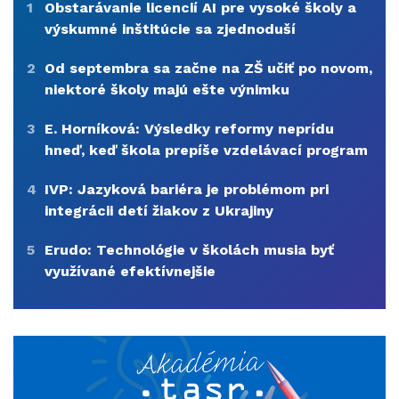
1
Obstarávanie licencií AI pre vysoké školy a
výskumné inštitúcie sa zjednoduší
2
Od septembra sa začne na ZŠ učiť po novom,
niektoré školy majú ešte výnimku
3
E. Horníková: Výsledky reformy neprídu
hneď, keď škola prepíše vzdelávací program
4
IVP: Jazyková bariéra je problémom pri
integrácii detí žiakov z Ukrajiny
5
Erudo: Technológie v školách musia byť
využívané efektívnejšie