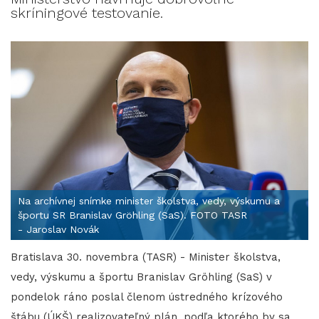
skríningové testovanie.
Na archívnej snímke minister školstva, vedy, výskumu a
športu SR Branislav Gröhling (SaS). FOTO TASR
- Jaroslav Novák
Bratislava 30. novembra (TASR) - Minister školstva,
vedy, výskumu a športu Branislav Gröhling (SaS) v
pondelok ráno poslal členom ústredného krízového
štábu (ÚKŠ) realizovateľný plán, podľa ktorého by sa