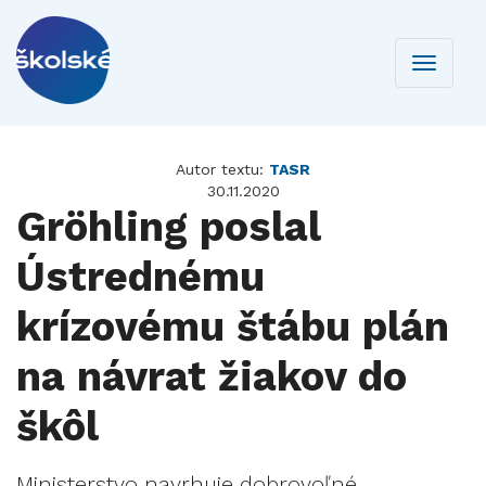
Toggle
navigati
Autor textu:
TASR
30.11.2020
Gröhling poslal
Ústrednému
krízovému štábu plán
na návrat žiakov do
škôl
Ministerstvo navrhuje dobrovoľné