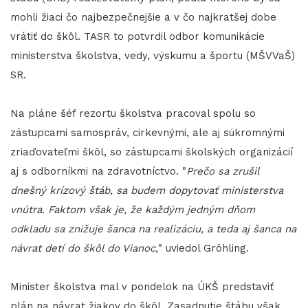
mohli žiaci čo najbezpečnejšie a v čo najkratšej dobe
vrátiť do škôl. TASR to potvrdil odbor komunikácie
ministerstva školstva, vedy, výskumu a športu (MŠVVaŠ)
SR.
Na pláne šéf rezortu školstva pracoval spolu so
zástupcami samospráv, cirkevnými, ale aj súkromnými
zriaďovateľmi škôl, so zástupcami školských organizácií
aj s odborníkmi na zdravotníctvo. "
Prečo sa zrušil
dnešný krízový štáb, sa budem dopytovať ministerstva
vnútra. Faktom však je, že každým jedným dňom
odkladu sa znižuje šanca na realizáciu, a teda aj šanca na
návrat detí do škôl do Vianoc,
" uviedol Gröhling.
Minister školstva mal v pondelok na ÚKŠ predstaviť
plán na návrat žiakov do škôl. Zasadnutie štábu však