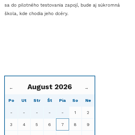
sa do pilotného testovania zapojí, bude aj súkromná
škola, kde chodia jeho dcéry.
August 2026
←
→
Po
Ut
Str
Št
Pia
So
Ne
-
-
-
-
-
1
2
3
4
5
6
7
8
9