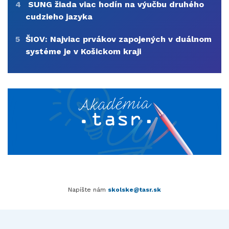
4
SUNG žiada viac hodín na výučbu druhého
cudzieho jazyka
5
ŠIOV: Najviac prvákov zapojených v duálnom
systéme je v Košickom kraji
Napíšte nám
skolske@tasr.sk