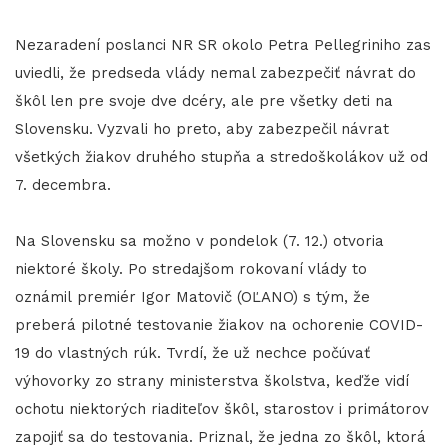
Nezaradení poslanci NR SR okolo Petra Pellegriniho zas
uviedli, že predseda vlády nemal zabezpečiť návrat do
škôl len pre svoje dve dcéry, ale pre všetky deti na
Slovensku. Vyzvali ho preto, aby zabezpečil návrat
všetkých žiakov druhého stupňa a stredoškolákov už od
7. decembra.
Na Slovensku sa možno v pondelok (7. 12.) otvoria
niektoré školy. Po stredajšom rokovaní vlády to
oznámil premiér Igor Matovič (OĽANO) s tým, že
preberá pilotné testovanie žiakov na ochorenie COVID-
19 do vlastných rúk. Tvrdí, že už nechce počúvať
výhovorky zo strany ministerstva školstva, keďže vidí
ochotu niektorých riaditeľov škôl, starostov i primátorov
zapojiť sa do testovania. Priznal, že jedna zo škôl, ktorá