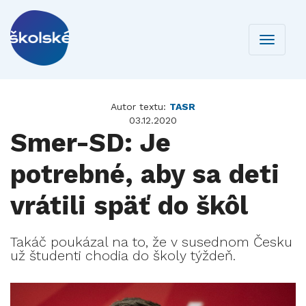
Toggle
navigati
Autor textu:
TASR
03.12.2020
Smer-SD: Je
potrebné, aby sa deti
vrátili späť do škôl
Takáč poukázal na to, že v susednom Česku
už študenti chodia do školy týždeň.