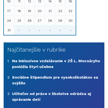
10
11
12
13
14
15
16
17
18
19
20
21
22
23
24
25
26
27
28
29
30
31
-
-
-
-
-
-
Najčítanejšie v rubrike
1
Na inkluzívne vzdelávanie v ZŠ L. Mocsáryho
poslúžia štyri učebne
2
Sociálne štipendium pre vysokoškolákov sa
zvýšilo
3
Učiteľov od práce v školstve odrádza aj
správanie detí