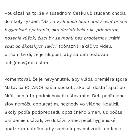
Poukázal na to, že v susednom Česku už študenti chodia
do školy týždeň. "
Ak sa v školách budú dodržiavať prísne
hygienické opatrenia, ako dezinfekcia rúk, priestorov,
nosenie rúšok, žiaci by sa mohli bez problémov vrátiť
späť do školských lavíc,"
zdôraznil Takáč vo videu,
pričom tvrdí, že je hlúposť, aby sa deti testovali
antigénovými testami.
Komentoval, že je nevyhnutné, aby vláda premiéra Igora
Matoviča (OĽANO) našla spôsob, ako ich dostať späť do
škôl, nemá to podmieňovať testovaním. Deti podľa jeho
slov nemôžu doplácať na nezhody vo vládnej koalícii.
Školy podľa podpredsedu opozičného Smeru už počas
pandémie ukázali, že dokážu zabezpečiť hygienické
opatrenia natoľko, aby sa školopovinní vrátili do lavíc.