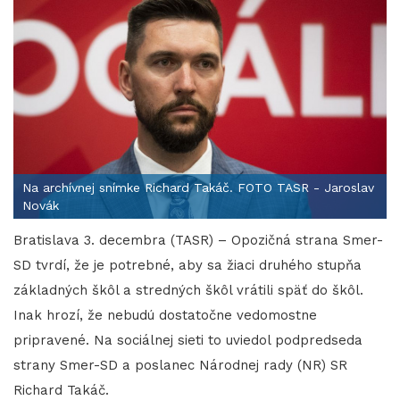
Na archívnej snímke Richard Takáč. FOTO TASR - Jaroslav
Novák
Bratislava 3. decembra (TASR) – Opozičná strana Smer-
SD tvrdí, že je potrebné, aby sa žiaci druhého stupňa
základných škôl a stredných škôl vrátili späť do škôl.
Inak hrozí, že nebudú dostatočne vedomostne
pripravené. Na sociálnej sieti to uviedol podpredseda
strany Smer-SD a poslanec Národnej rady (NR) SR
Richard Takáč.