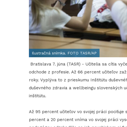
Ilustračná snímka. FOTO TASR/AP
Bratislava 7. júna (TASR) - Učitelia sa cítia v
odchode z profesie. Až 66 percent učiteľov za
roky. Vyplýva to z prieskumu Inštitútu duševné
duševného zdravia a wellbeingu slovenských u
inštitútu.
Až 95 percent učiteľov vo svojej práci pociťuje 
percent a 20 percent vníma vo svojej práci vys