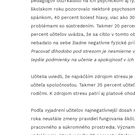
pedagógov odzrkadlilo na ich psychickom aj fy
školskom roku pozorovalo niektoré psychosoma
spánkom, 40 percent bolesť hlavy, viac ako 30
problémami so sústredením. Takmer 20 percent
percent učiteľov uvádza, že sa cítilo v tomto 
nebadalo na sebe žiadne negatívne fyzické prí
Pracovať dlhodobo pod stresom je nesmierne vy
lepšie podmienky na učenie a spokojnosť v ich p
Učitelia uviedli, že najväčším zdrojom stresu j
učiteľa spoločnosťou. Takmer 35 percent učiteľ
rodičmi. K zdrojom stresu patrí aj platové oho
Podľa vyjadrení učiteľov najnegatívnejší dosah
roka neustále zmeny pravidiel fungovania škôl
pracovného a súkromného prostredia. Významn