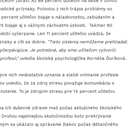
zickom zdraví. Až 89 percent učiteľov na sebe v tomto
tické príznaky. Polovicu z nich trápia problémy so
 percent učiteľov bojuje s náladovosťou, zabúdaním a
 bojuje aj s vážnymi záchvatmi úzkosti. Takmer 60
období vyčerpane. Len 11 percent učiteľov uvádza, že
znaky a cíti sa dobre.
"Tieto zistenia nemôžeme prehliadať.
čerpávajúce. Je potrebné, aby sme učiteľom vytvorili
rofesii,"
uviedla školská psychologička Kornélia Ďuríková.
e pre nich nedostatok uznania a slabé vnímanie profesie
ov uviedlo, že za zdroj stresu považuje komunikáciu s
dnotenie. To je zdrojom stresu pre 14 percent učiteľov.
 na ich duševné zdravie mali počas aktuálneho školského
. Druhou najsilnejšou skutočnosťou bolo prekrývanie
ým sa ukázalo aj správanie žiakov počas dištančného