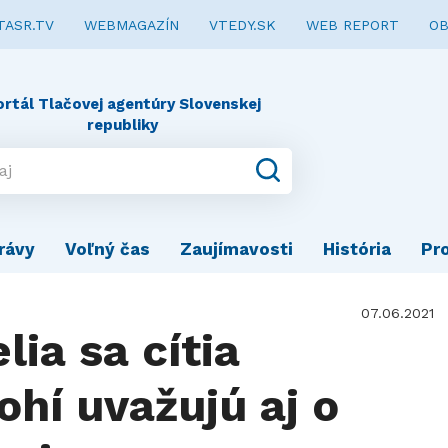
TASR.TV
WEBMAGAZÍN
VTEDY.SK
WEB REPORT
OB
ortál Tlačovej agentúry Slovenskej
republiky
rávy
Voľný čas
Zaujímavosti
História
Pr
07.06.2021
lia sa cítia
hí uvažujú aj o