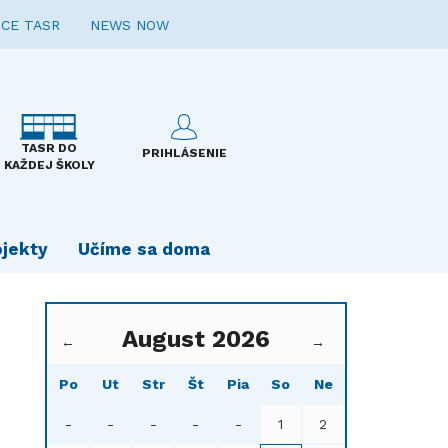
CE TASR
NEWS NOW
TASR DO
PRIHLÁSENIE
KAŽDEJ ŠKOLY
ojekty
Učíme sa doma
August 2026
←
→
Po
Ut
Str
Št
Pia
So
Ne
-
-
-
-
-
1
2