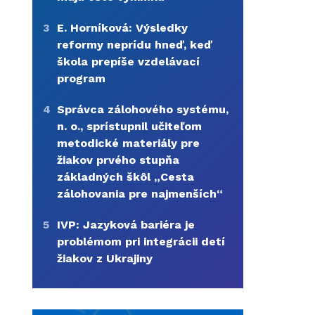
3
E. Horníková: Výsledky
reformy neprídu hneď, keď
škola prepíše vzdelávací
program
4
Správca zálohového systému,
n. o., sprístupnil učiteľom
metodické materiály pre
žiakov prvého stupňa
základných škôl „Cesta
zálohovania pre najmenších“
5
IVP: Jazyková bariéra je
problémom pri integrácii detí
žiakov z Ukrajiny