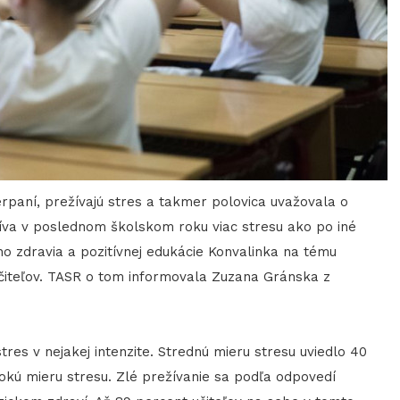
yčerpaní, prežívajú stres a takmer polovica uvažovala o
žíva v poslednom školskom roku viac stresu ako po iné
ho zdravia a pozitívnej edukácie Konvalinka na tému
čiteľov. TASR o tom informovala Zuzana Gránska z
stres v nejakej intenzite. Strednú mieru stresu uviedlo 40
okú mieru stresu. Zlé prežívanie sa podľa odpovedí