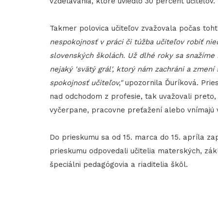
vzdelávania, ktoré uviedlo 30 percent učiteľov.
Takmer polovica učiteľov zvažovala počas toh
nespokojnosť v práci či túžba učiteľov robiť ni
slovenských školách. Už dlhé roky sa snažíme 
nejaký 'svätý grál', ktorý nám zachráni a zmen
spokojnosť učiteľov,"
upozornila Ďuríková. Priesk
nad odchodom z profesie, tak uvažovali preto, 
vyčerpane, pracovne preťažení alebo vnímajú v
Do prieskumu sa od 15. marca do 15. apríla zap
prieskumu odpovedali učitelia materských, zák
špeciálni pedagógovia a riaditelia škôl.