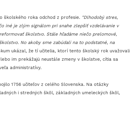
to školského roka odchod z profesie.
"Dlhodobý stres,
ečo iné je zlým signálom pri snahe zlepšiť vzdelávanie v
reformovať školstvo. Stále hľadáme niečo prelomové,
í školstvo. No akoby sme zabúdali na to podstatné, na
um ukázal, že tí učitelia, ktorí tento školský rok uvažovali
lebo im prekážajú neustále zmeny v školstve, cítia sa
eľa administratívy.
ojilo 1756 učiteľov z celého Slovenska. Na otázky
ladných i stredných škôl, základných umeleckých škôl,