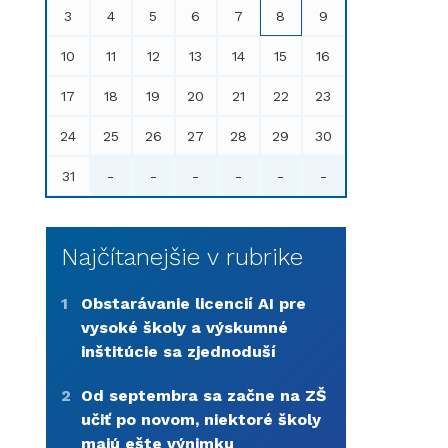
3
4
5
6
7
8
9
10
11
12
13
14
15
16
17
18
19
20
21
22
23
24
25
26
27
28
29
30
31
-
-
-
-
-
-
Najčítanejšie v rubrike
1
Obstarávanie licencií AI pre
vysoké školy a výskumné
inštitúcie sa zjednoduší
2
Od septembra sa začne na ZŠ
učiť po novom, niektoré školy
majú ešte výnimku