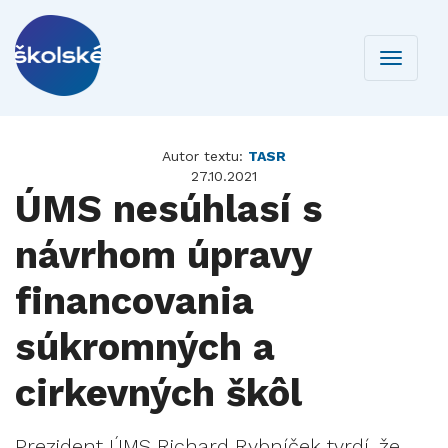
Toggle
navigati
Autor textu:
TASR
27.10.2021
ÚMS nesúhlasí s
návrhom úpravy
financovania
súkromných a
cirkevných škôl
Prezident ÚMS Richard Rybníček tvrdí, že