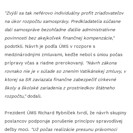
"Zvýši sa tak neférovo individuálny profit zriaďovateľov
na úkor rozpočtu samosprávy. Predkladatelia súčasne
dali samospráve bezohľadne ďalšie administratívne
povinnosti bez akejkoľvek finančnej kompenzácie,"
podotkli. Návrh je podľa ÚMS v rozpore s
medzinárodnými zmluvami, keďže nebol s úniou počas
prípravy včas a riadne prerokovaný.
"Návrh zákona
rovnako nie je v súlade so znením Vatikánskej zmluvy, v
ktorej sa SR zaviazala finančne zabezpečiť cirkevné
školy a školské zariadenia z prostriedkov štátneho
rozpočtu,"
dodali.
Prezident ÚMS Richard Rybníček tvrdí, že návrh skupiny
poslancov podporuje porušenie princípov spravodlivej
deľby moci.
"Už počas realizácie presunu právomoci