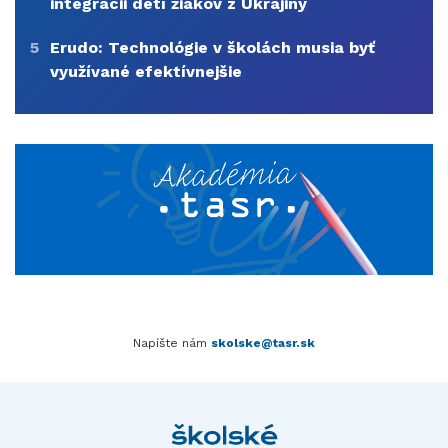
integrácii detí žiakov z Ukrajiny
5
Erudo: Technológie v školách musia byť
využívané efektívnejšie
Napíšte nám
skolske@tasr.sk