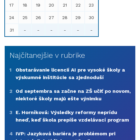
17
18
19
20
21
22
23
24
25
26
27
28
29
30
31
-
-
-
-
-
-
Najčítanejšie v rubrike
1
Obstarávanie licencií AI pre vysoké školy a
výskumné inštitúcie sa zjednoduší
2
Od septembra sa začne na ZŠ učiť po novom,
niektoré školy majú ešte výnimku
3
E. Horníková: Výsledky reformy neprídu
hneď, keď škola prepíše vzdelávací program
4
IVP: Jazyková bariéra je problémom pri