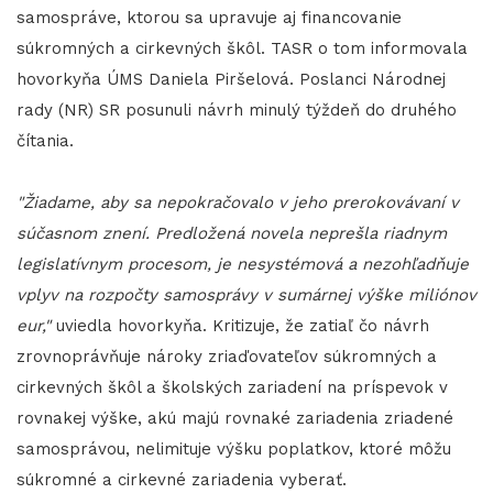
samospráve, ktorou sa upravuje aj financovanie
súkromných a cirkevných škôl. TASR o tom informovala
hovorkyňa ÚMS Daniela Piršelová. Poslanci Národnej
rady (NR) SR posunuli návrh minulý týždeň do druhého
čítania.
"Žiadame, aby sa nepokračovalo v jeho prerokovávaní v
súčasnom znení. Predložená novela neprešla riadnym
legislatívnym procesom, je nesystémová a nezohľadňuje
vplyv na rozpočty samosprávy v sumárnej výške miliónov
eur,"
uviedla hovorkyňa. Kritizuje, že zatiaľ čo návrh
zrovnoprávňuje nároky zriaďovateľov súkromných a
cirkevných škôl a školských zariadení na príspevok v
rovnakej výške, akú majú rovnaké zariadenia zriadené
samosprávou, nelimituje výšku poplatkov, ktoré môžu
súkromné a cirkevné zariadenia vyberať.