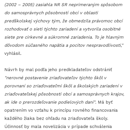
(2002 – 2005) zasiahla NR SR neprimeraným spôsobom
do samosprávnych pôsobností obcí v oblasti
predškolskej výchovy tým, že obmedzila právomoc obcí
rozhodovať o sieti týchto zariadení a vytvorila osobitné
siete pre cirkevné a súkromné zariadenia. To je hlavným
dôvodom súčasného napätia a pocitov nespravodlivosti,"
vyhlásil.
Návrh by mal podľa jeho predkladateľov odstrániť
"nerovné postavenie zriaďovateľov týchto škôl v
porovnaní so zriaďovateľmi škôl a školských zariadení v
zriaďovateľskej pôsobnosti obcí a samosprávnych krajov,
ak ide o prerozdeľovanie podielových daní"
. Má byť
opatrením vo vzťahu k princípu rovného financovania
každého žiaka bez ohľadu na zriaďovateľa školy.
Účinnosť by mala novelizácia v prípade schválenia