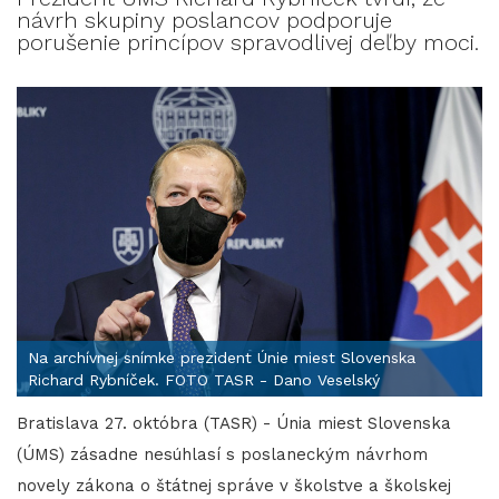
návrh skupiny poslancov podporuje
porušenie princípov spravodlivej deľby moci.
Na archívnej snímke prezident Únie miest Slovenska
Richard Rybníček. FOTO TASR - Dano Veselský
Bratislava 27. októbra (TASR) - Únia miest Slovenska
(ÚMS) zásadne nesúhlasí s poslaneckým návrhom
novely zákona o štátnej správe v školstve a školskej