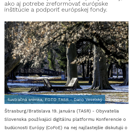
ako aj potrebe zreformovať európske
inštitúcie a podporiť európskej fondy.
Ilustračná snímka, FOTO TASR - Dano Veselský
Štrasburg/Bratislava 19. januára (TASR) - Obyvatelia
Slovenska používajúci digitálnu platformu Konferencie o
budúcnosti Európy (CoFoE) na nej najčastejšie diskutujú o