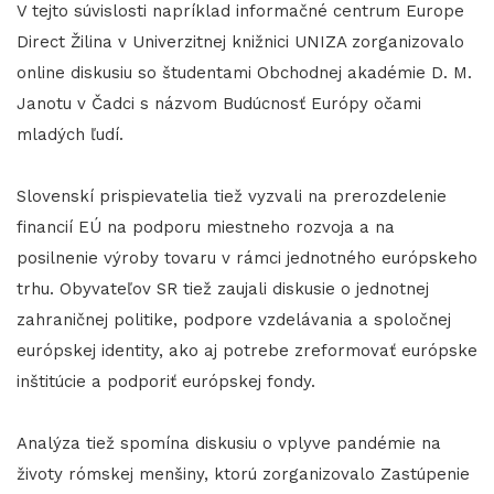
V tejto súvislosti napríklad informačné centrum Europe
Direct Žilina v Univerzitnej knižnici UNIZA zorganizovalo
online diskusiu so študentami Obchodnej akadémie D. M.
Janotu v Čadci s názvom Budúcnosť Európy očami
mladých ľudí.
Slovenskí prispievatelia tiež vyzvali na prerozdelenie
financií EÚ na podporu miestneho rozvoja a na
posilnenie výroby tovaru v rámci jednotného európskeho
trhu. Obyvateľov SR tiež zaujali diskusie o jednotnej
zahraničnej politike, podpore vzdelávania a spoločnej
európskej identity, ako aj potrebe zreformovať európske
inštitúcie a podporiť európskej fondy.
Analýza tiež spomína diskusiu o vplyve pandémie na
životy rómskej menšiny, ktorú zorganizovalo Zastúpenie