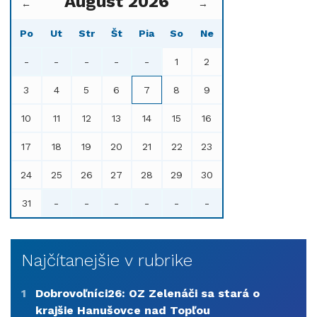
August 2026
←
→
Po
Ut
Str
Št
Pia
So
Ne
-
-
-
-
-
1
2
3
4
5
6
7
8
9
10
11
12
13
14
15
16
17
18
19
20
21
22
23
24
25
26
27
28
29
30
31
-
-
-
-
-
-
Najčítanejšie v rubrike
1
Dobrovoľníci26: OZ Zelenáči sa stará o
krajšie Hanušovce nad Topľou