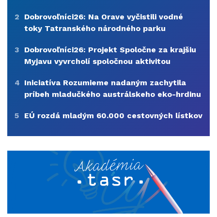
2
Dobrovoľníci26: Na Orave vyčistili vodné
toky Tatranského národného parku
3
Dobrovoľníci26: Projekt Spoločne za krajšiu
Myjavu vyvrcholí spoločnou aktivitou
4
Iniciatíva Rozumieme nadaným zachytila
príbeh mladučkého austrálskeho eko-hrdinu
5
EÚ rozdá mladým 60.000 cestovných lístkov