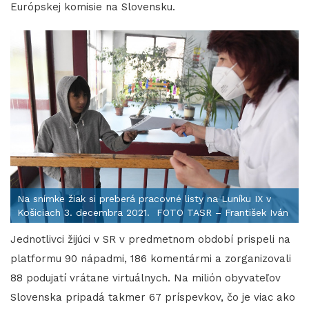
Európskej komisie na Slovensku.
Na snímke žiak si preberá pracovné listy na Luníku IX v
Košiciach 3. decembra 2021. FOTO TASR – František Iván
Jednotlivci žijúci v SR v predmetnom období prispeli na
platformu 90 nápadmi, 186 komentármi a zorganizovali
88 podujatí vrátane virtuálnych. Na milión obyvateľov
Slovenska pripadá takmer 67 príspevkov, čo je viac ako