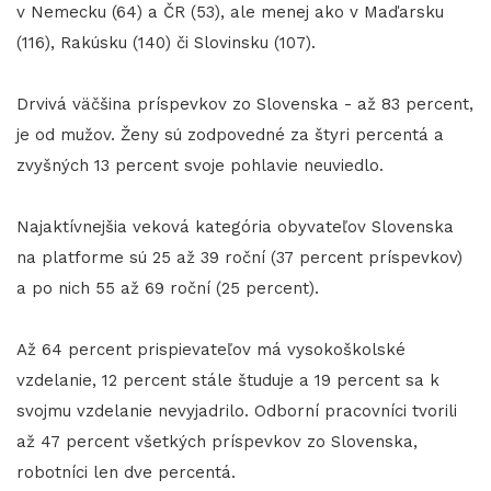
v Nemecku (64) a ČR (53), ale menej ako v Maďarsku
(116), Rakúsku (140) či Slovinsku (107).
Drvivá väčšina príspevkov zo Slovenska - až 83 percent,
je od mužov. Ženy sú zodpovedné za štyri percentá a
zvyšných 13 percent svoje pohlavie neuviedlo.
Najaktívnejšia veková kategória obyvateľov Slovenska
na platforme sú 25 až 39 roční (37 percent príspevkov)
a po nich 55 až 69 roční (25 percent).
Až 64 percent prispievateľov má vysokoškolské
vzdelanie, 12 percent stále študuje a 19 percent sa k
svojmu vzdelanie nevyjadrilo. Odborní pracovníci tvorili
až 47 percent všetkých príspevkov zo Slovenska,
robotníci len dve percentá.