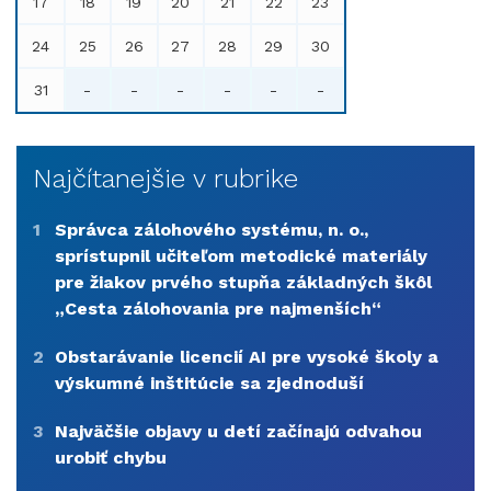
17
18
19
20
21
22
23
24
25
26
27
28
29
30
31
-
-
-
-
-
-
Najčítanejšie v rubrike
1
Správca zálohového systému, n. o.,
sprístupnil učiteľom metodické materiály
pre žiakov prvého stupňa základných škôl
„Cesta zálohovania pre najmenších“
2
Obstarávanie licencií AI pre vysoké školy a
výskumné inštitúcie sa zjednoduší
3
Najväčšie objavy u detí začínajú odvahou
urobiť chybu