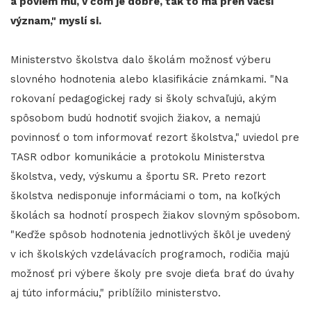
a poviem mu, v čom je dobré, tak to má preň väčší
význam," myslí si.
Ministerstvo školstva dalo školám možnosť výberu
slovného hodnotenia alebo klasifikácie známkami. "Na
rokovaní pedagogickej rady si školy schvaľujú, akým
spôsobom budú hodnotiť svojich žiakov, a nemajú
povinnosť o tom informovať rezort školstva," uviedol pre
TASR odbor komunikácie a protokolu Ministerstva
školstva, vedy, výskumu a športu SR. Preto rezort
školstva nedisponuje informáciami o tom, na koľkých
školách sa hodnotí prospech žiakov slovným spôsobom.
"Keďže spôsob hodnotenia jednotlivých škôl je uvedený
v ich školských vzdelávacích programoch, rodičia majú
možnosť pri výbere školy pre svoje dieťa brať do úvahy
aj túto informáciu," priblížilo ministerstvo.