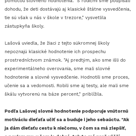
pomocou slovného hodnotenia. "S rodičmi sme podpísali
dohodu, že deti dostávajú aj klasické štátne vysvedčenia,
tie sú však u nás v škole v trezore," vysvetlila
zástupkyňa školy.
Lašová uviedla, že žiaci z tejto súkromnej školy
nepoznajú klasické hodnotenie ich prospechu
prostredníctvom známok. "Aj predtým, ako sme išli do
experimentálneho overovania, sme mali slovné
hodnotenie a slovné vysvedčenie. Hodnotili sme proces,
učenie sa a vedomosti. Robili sme aj testy, ale mali sme
škálu vytvorenú na báze percent," priblížila.
Podľa Lašovej slovné hodnotenie podporuje vnútornú
motiváciu dieťaťa učiť sa a buduje i jeho sebaúctu. "Ak
ja dám dieťaťu cestu k niečomu, v čom sa má zlepšiť,