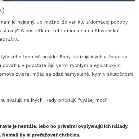
k)
nam je nejasný. Je možné, že vzniklo z domácej podoby
 slávny". S nositeľkami tohto mena sa na Slovensku
februára.
ického typu nič neujde. Rady kritizujú iných a často sa
 povahu. V podstate žijú veľmi rýchlym a egoistickým
otemové zviera, môžu sa zdať namyslené, kým v skutočnosti
zvaľujú na iných. Rady pripisujú "vyššej moci"
avie je nestále, lebo ho priveľmi ovplyvňujú ich nálady.
Nemali by si preťažovať chrbticu.