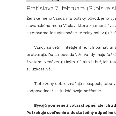
Bratislava 7. februára (Skolske.s
Ženské meno Vanda má poľský pôvod, jeho výz
slovanského mena Václav, ktoré znamená "viac
stretávame len výnimočne. Meniny oslavujú 7. 
Vandy sú veľmi inteligentné. Ich pamäti analyt
pretvarujú. Dá sa povedať, že Vandy majú ťažkú
životom. Nedôverujú iným. Sú ako labuť, ich t
sú úzkostlivé.
Tieto ženy dobre znášajú neúspech, lebo vinu 
zodpovednosť za každé svoje nešťastie.
Bývajú pomerne životaschopné, ale ich zdr
Potrebujú uvoľnenie a dostatočný odpočinok. 