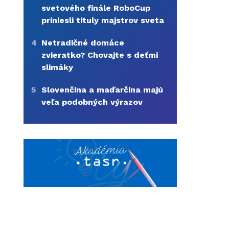
svetového finále RoboCup
priniesli tituly majstrov sveta
4
Netradičné domáce
zvieratko? Chovajte s deťmi
slimáky
5
Slovenčina a maďarčina majú
veľa podobných výrazov