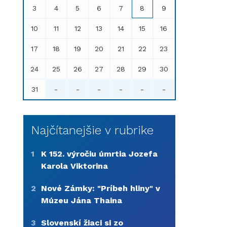
3
4
5
6
7
8
9
10
11
12
13
14
15
16
17
18
19
20
21
22
23
24
25
26
27
28
29
30
31
-
-
-
-
-
-
Najčítanejšie v rubrike
1
K 152. výročiu úmrtia Jozefa
Karola Viktorina
2
Nové Zámky: "Príbeh hliny" v
Múzeu Jána Thaina
3
Slovenskí žiaci si zo