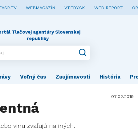
TASR.TV
WEBMAGAZÍN
VTEDY.SK
WEB REPORT
OB
ortál Tlačovej agentúry Slovenskej
republiky
rávy
Voľný čas
Zaujímavosti
História
Pr
07.02.2019
gentná
ebo vinu zvaľujú na iných.