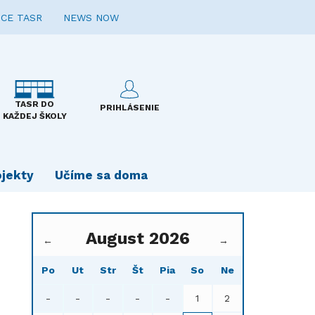
CE TASR
NEWS NOW
TASR DO
PRIHLÁSENIE
KAŽDEJ ŠKOLY
ojekty
Učíme sa doma
August 2026
←
→
Po
Ut
Str
Št
Pia
So
Ne
-
-
-
-
-
1
2