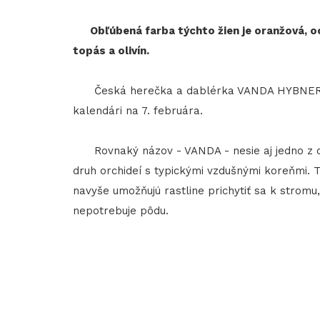
Obľúbená farba týchto žien je oranžová, oc
topás a olivín.
Česká herečka a dablérka VANDA HYBNEROVÁ
kalendári na 7. februára.
Rovnaký názov - VANDA - nesie aj jedno z op
druh orchideí s typickými vzdušnými koreňmi.
navyše umožňujú rastline prichytiť sa k strom
nepotrebuje pôdu.