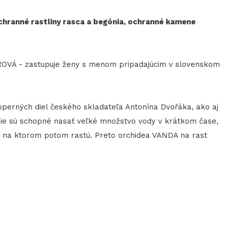
hranné rastliny rasca a begónia, ochranné kamene
 - zastupuje ženy s menom pripadajúcim v slovenskom
erných diel českého skladateľa Antonína Dvořáka, ako aj
 Tie sú schopné nasať veľké množstvo vody v krátkom čase,
u, na ktorom potom rastú. Preto orchidea VANDA na rast