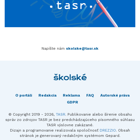
Napíšte nám
skolske@tasr.sk
O portáli
Redakcia
Reklama
FAQ
Autorské práva
GDPR
© Copyright 2019 - 2026,
TASR
. Publikovanie alebo šírenie obsahu
správ zo zdrojov TASR je bez predchádzajúceho písomného súhlasu
TASR výslovne zakázané.
Dizajn a programovanie realizovala spoločnosť
DREZZIO
. Obsah
stránok je generovaný redakčným systémom Gepard.