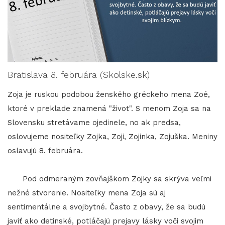
Bratislava 8. februára (Skolske.sk)
Zoja je ruskou podobou ženského gréckeho mena Zoé,
ktoré v preklade znamená "život". S menom Zoja sa na
Slovensku stretávame ojedinele, no ak predsa,
oslovujeme nositeľky Zojka, Zoji, Zojinka, Zojuška. Meniny
oslavujú 8. februára.
Pod odmeraným zovňajškom Zojky sa skrýva veľmi
nežné stvorenie. Nositeľky mena Zoja sú aj
sentimentálne a svojbytné. Často z obavy, že sa budú
javiť ako detinské, potláčajú prejavy lásky voči svojim