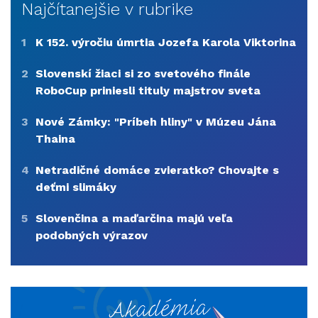
Najčítanejšie v rubrike
1
K 152. výročiu úmrtia Jozefa Karola Viktorina
2
Slovenskí žiaci si zo svetového finále
RoboCup priniesli tituly majstrov sveta
3
Nové Zámky: "Príbeh hliny" v Múzeu Jána
Thaina
4
Netradičné domáce zvieratko? Chovajte s
deťmi slimáky
5
Slovenčina a maďarčina majú veľa
podobných výrazov