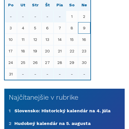
Po
Ut
Str
Št
Pia
So
Ne
-
-
-
-
-
1
2
3
4
5
6
7
8
9
10
11
12
13
14
15
16
17
18
19
20
21
22
23
24
25
26
27
28
29
30
31
-
-
-
-
-
-
Najčítanejšie v rubrike
1
Slovensko: Historický kalendár na 4. júla
2
Hudobný kalendár na 5. augusta