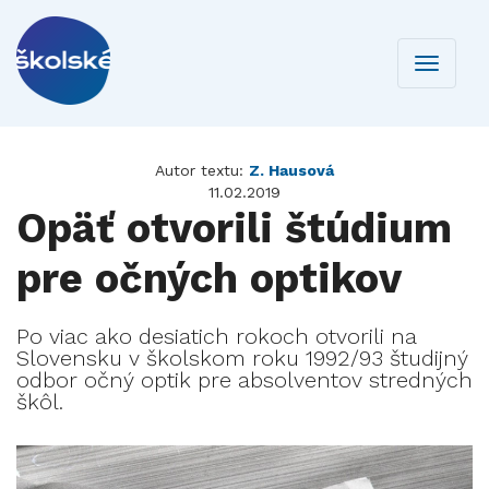
Toggle
navigati
Autor textu:
Z. Hausová
11.02.2019
Opäť otvorili štúdium
pre očných optikov
Po viac ako desiatich rokoch otvorili na
Slovensku v školskom roku 1992/93 študijný
odbor očný optik pre absolventov stredných
škôl.