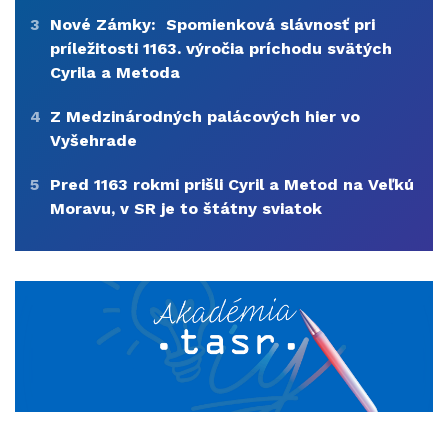
3
Nové Zámky: Spomienková slávnosť pri
príležitosti 1163. výročia príchodu svätých
Cyrila a Metoda
4
Z Medzinárodných palácových hier vo
Vyšehrade
5
Pred 1163 rokmi prišli Cyril a Metod na Veľkú
Moravu, v SR je to štátny sviatok