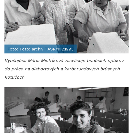
Foto: Foto: archív TASR/11.2.1993
Vyučujúca Mária Mistríková zasväcuje budúcich optikov
do práce na diabortových a karborundových brúsnych
kotúčoch.