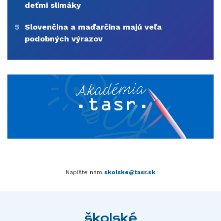
deťmi slimáky
5
Slovenčina a maďarčina majú veľa
podobných výrazov
Napíšte nám
skolske@tasr.sk