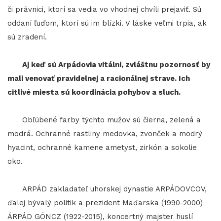
či právnici, ktorí sa vedia vo vhodnej chvíli prejaviť. Sú
oddaní ľuďom, ktorí sú im blízki. V láske veľmi trpia, ak
sú zradení.
Aj keď sú Arpádovia vitálni, zvláštnu pozornosť by
mali venovať pravidelnej a racionálnej strave. Ich
citlivé miesta sú koordinácia pohybov a sluch.
Obľúbené farby týchto mužov sú čierna, zelená a
modrá. Ochranné rastliny medovka, zvonček a modrý
hyacint, ochranné kamene ametyst, zirkón a sokolie
oko.
ARPÁD zakladateľ uhorskej dynastie ARPÁDOVCOV,
ďalej bývalý politik a prezident Maďarska (1990-2000)
ÁRPÁD GÖNCZ (1922-2015), koncertný majster huslí