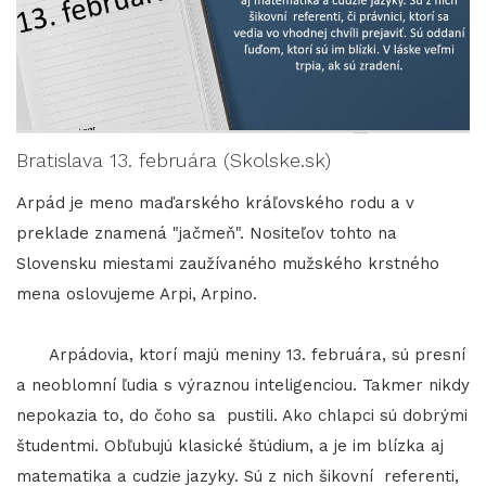
Bratislava 13. februára (Skolske.sk)
Arpád je meno maďarského kráľovského rodu a v
preklade znamená "jačmeň". Nositeľov tohto na
Slovensku miestami zaužívaného mužského krstného
mena oslovujeme Arpi, Arpino.
Arpádovia, ktorí majú meniny 13. februára, sú presní
a neoblomní ľudia s výraznou inteligenciou. Takmer nikdy
nepokazia to, do čoho sa pustili. Ako chlapci sú dobrými
študentmi. Obľubujú klasické štúdium, a je im blízka aj
matematika a cudzie jazyky. Sú z nich šikovní referenti,