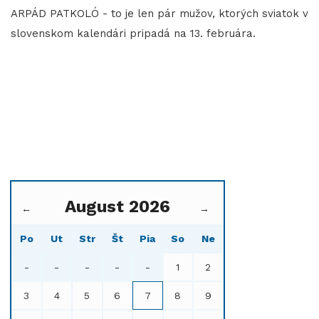
ARPÁD PATKOLÓ - to je len pár mužov, ktorých sviatok v
slovenskom kalendári pripadá na 13. februára.
August 2026
←
→
Po
Ut
Str
Št
Pia
So
Ne
-
-
-
-
-
1
2
3
4
5
6
7
8
9