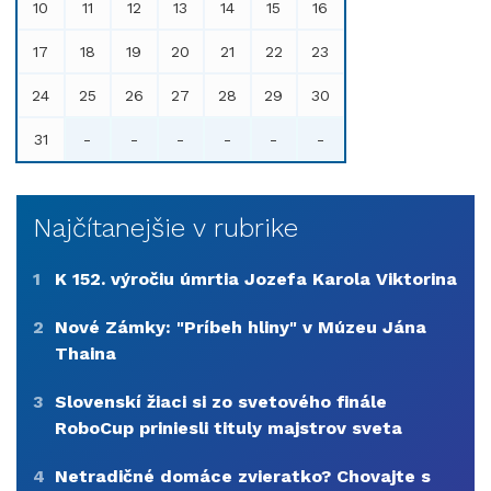
10
11
12
13
14
15
16
17
18
19
20
21
22
23
24
25
26
27
28
29
30
31
-
-
-
-
-
-
Najčítanejšie v rubrike
1
K 152. výročiu úmrtia Jozefa Karola Viktorina
2
Nové Zámky: "Príbeh hliny" v Múzeu Jána
Thaina
3
Slovenskí žiaci si zo svetového finále
RoboCup priniesli tituly majstrov sveta
4
Netradičné domáce zvieratko? Chovajte s