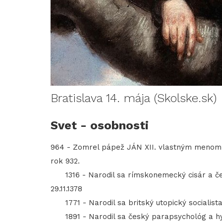
Bratislava 14. mája (Skolske.sk)
Svet - osobnosti
964 - Zomrel pápež JÁN XII. vlastným menom O
rok 932.
1316 - Narodil sa rímskonemecký cisár a čes
29.11.1378
1771 - Narodil sa britský utopický socialist
1891 - Narodil sa český parapsychológ a hy