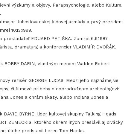
evní výzkumy a objevy, Parapsychologie, alebo Kultura
.
lmajor Juhoslovanskej ľudovej armády a prvý prezident
el 10.12.1999.
a prekladateľ EDUARD PETIŠKA. Zomrel 6.6.1987.
árista, dramaturg a konferencier VLADIMÍR DVOŘÁK.
ák BOBBY DARIN, vlastným menom Walden Robert
ový režisér GEORGE LUCAS. Medzi jeho najznámejšie
ojny, či filmové príbehy o dobrodružnom archeológovi:
ndiana Jones a chrám skazy, alebo Indiana Jones a
DAVID BYRNE, líder kultovej skupiny Talking Heads.
T ZEMECKIS, ktorého okrem iných preslávil aj divácky
nej úlohe predstavil herec Tom Hanks.