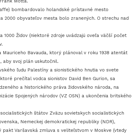
Frank Motta.
ffe) bombardovalo holandské prístavné mesto
í a 2000 obyvateľov mesta bolo zranených. O strechu nad
1000 Židov (niektoré zdroje uvádzajú oveľa väčší počet
v.
 Mauriceho Bavauda, ktorý plánoval v roku 1938 atentát
, aby svoj plán uskutočnil.
ho ľudu Palestíny a sionistického hnutia vo svete
 ktoré prečítal vodca sionistov David Ben Gurion, sa
rodzeného a historického práva židovského národa, na
izácie Spojených národov (VZ OSN) a ukončenia britského
ialistických štátov Zväzu sovietskych socialistických
lovenska, Nemeckej demokratickej republiky (NDR),
 pakt Varšavská zmluva s veliteľstvom v Moskve (vtedy