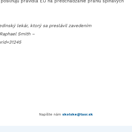
osilňujú pravidlá EÚ na predchádzanie praniu špinavých
dinský lekár, ktorý sa preslávil zavedením
n Raphael Smith –
urid=31245
Napíšte nám
skolske@tasr.sk