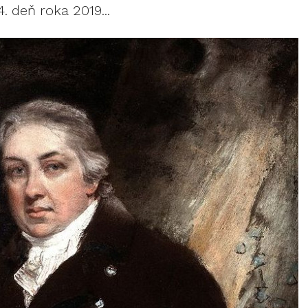
. deň roka 2019...