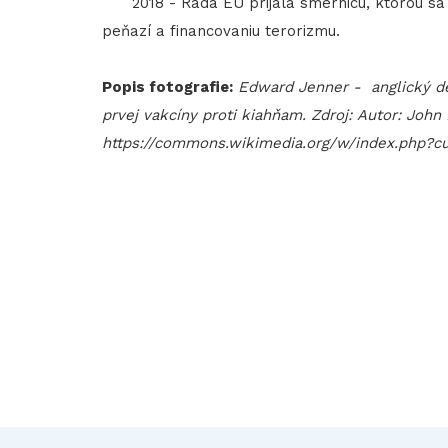
2018 - Rada EÚ prijala smernicu, ktorou sa p
peňazí a financovaniu terorizmu.
Popis fotografie:
Edward Jenner - anglický de
prvej vakcíny proti kiahňam. Zdroj: Autor: Joh
https://commons.wikimedia.org/w/index.php?c