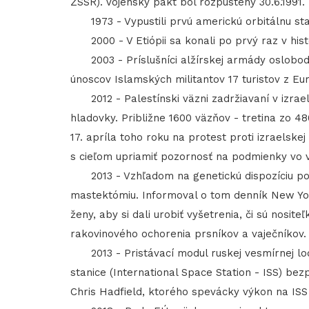
ZSSR). Vojenský pakt bol rozpustený 30.6.1991.
1973 - Vypustili prvú americkú orbitálnu sta
2000 - V Etiópii sa konali po prvý raz v histór
2003 - Príslušníci alžírskej armády oslobodi
únoscov Islamských militantov 17 turistov z Eu
2012 - Palestínski väzni zadržiavaní v izrae
hladovky. Približne 1600 väzňov - tretina zo 
17. apríla toho roku na protest proti izraelske
s cieľom upriamiť pozornosť na podmienky vo 
2013 - Vzhľadom na genetickú dispozíciu pods
mastektómiu. Informoval o tom denník New Yor
ženy, aby si dali urobiť vyšetrenia, či sú nosi
rakovinového ochorenia prsníkov a vaječníkov.
2013 - Pristávací modul ruskej vesmírnej lod
stanice (International Space Station - ISS) be
Chris Hadfield, ktorého spevácky výkon na ISS