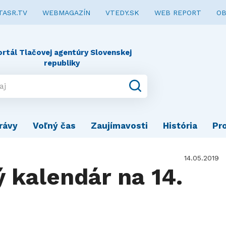
TASR.TV
WEBMAGAZÍN
VTEDY.SK
WEB REPORT
OB
ortál Tlačovej agentúry Slovenskej
republiky
rávy
Voľný čas
Zaujímavosti
História
Pr
14.05.2019
ý kalendár na 14.