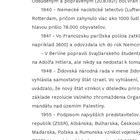
Odsúdeným a popraveným (20.8.1921) bol vrah 
1940 - Nemecké nacistické letectvo (Luftwa
Rotterdam, pričom zahynulo viac ako 1000 ľud
hlavou prišlo 78.000 obyvateľov.
1941 - Vo Francúzsku parížska polícia zatkla 
napríklad 3600) a odovzdala ich do rúk Nemco
- V Berlíne popravili švajčiarskeho študenta
na Adolfa Hitlera, ale nikdy sa nedostal k tomu
1948 - Židovská národná rada v mene židovské
vyhlásila samostatný štát Izrael. Vo vyhlásení,
uvádzalo, že nový štát vznikol v dôsledku pri
základe rezolúcie Valného zhromaždenia Organ
mandátu nad územím Palestíny.
1955 - Podpisom najvyšších predstaviteľov soc
republík (ZSSR), Albánska, Bulharska, Českos
Maďarska, Poľska a Rumunska vznikol vojenský