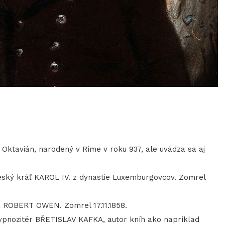
ktavián, narodený v Ríme v roku 937, ale uvádza sa aj
ký kráľ KAROL IV. z dynastie Luxemburgovcov. Zomrel
a ROBERT OWEN. Zomrel 17.11.1858.
pnozitér BŘETISLAV KAFKA, autor kníh ako napríklad