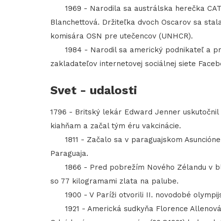
1969 - Narodila sa austrálska herečka CA
Blanchettová. Držiteľka dvoch Oscarov sa stal
komisára OSN pre utečencov (UNHCR).
1984 - Narodil sa americký podnikateľ a p
zakladateľov internetovej sociálnej siete Faceb
Svet - udalosti
1796 - Britský lekár Edward Jenner uskutočnil
kiahňam a začal tým éru vakcinácie.
1811 - Začalo sa v paraguajskom Asuncióne p
Paraguaja.
1866 - Pred pobrežím Nového Zélandu v blíz
so 77 kilogramami zlata na palube.
1900 - V Paríži otvorili II. novodobé olympijsk
1921 - Americká sudkyňa Florence Allenová a