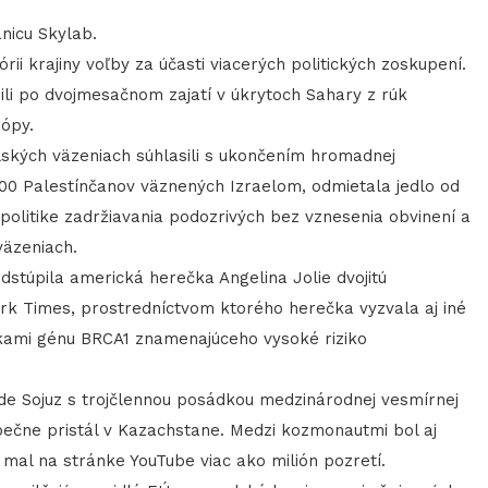
nicu Skylab.
ii krajiny voľby za účasti viacerých politických zoskupení.
li po dvojmesačnom zajatí v úkrytoch Sahary z rúk
rópy.
lských väzeniach súhlasili s ukončením hromadnej
4800 Palestínčanov väznených Izraelom, odmietala jedlo od
j politike zadržiavania podozrivých bez vznesenia obvinení a
väzeniach.
túpila americká herečka Angelina Jolie dvojitú
k Times, prostredníctvom ktorého herečka vyzvala aj iné
teľkami génu BRCA1 znamenajúceho vysoké riziko
e Sojuz s trojčlennou posádkou medzinárodnej vesmírnej
zpečne pristál v Kazachstane. Medzi kozmonautmi bol aj
 mal na stránke YouTube viac ako milión pozretí.