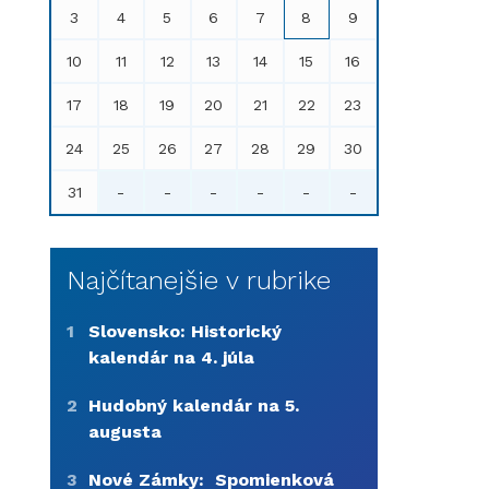
3
4
5
6
7
8
9
10
11
12
13
14
15
16
17
18
19
20
21
22
23
24
25
26
27
28
29
30
31
-
-
-
-
-
-
Najčítanejšie v rubrike
1
Slovensko: Historický
kalendár na 4. júla
2
Hudobný kalendár na 5.
augusta
3
Nové Zámky: Spomienková