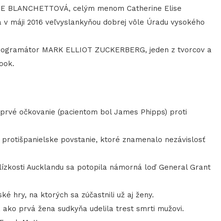
TE BLANCHETTOVÁ, celým menom Catherine Elise
a v máji 2016 veľvyslankyňou dobrej vôle Úradu vysokého
rogramátor MARK ELLIOT ZUCKERBERG, jeden z tvorcov a
ook.
 prvé očkovanie (pacientom bol James Phipps) proti
rotišpanielske povstanie, ktoré znamenalo nezávislosť
kosti Aucklandu sa potopila námorná loď General Grant
é hry, na ktorých sa zúčastnili už aj ženy.
ko prvá žena sudkyňa udelila trest smrti mužovi.