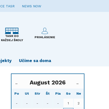
CE TASR
NEWS NOW
TASR DO
PRIHLÁSENIE
KAŽDEJ ŠKOLY
ojekty
Učíme sa doma
August 2026
←
→
Po
Ut
Str
Št
Pia
So
Ne
-
-
-
-
-
1
2