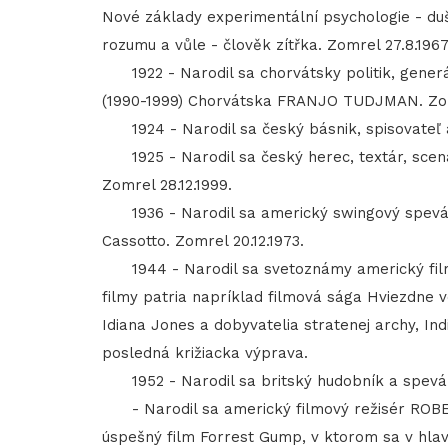
Nové základy experimentální psychologie - duš
rozumu a vůle - člověk zítřka. Zomrel 27.8.1967
1922 - Narodil sa chorvátsky politik, generá
(1990-1999) Chorvátska FRANJO TUDJMAN. Zomr
1924 - Narodil sa český básnik, spisovateľ 
1925 - Narodil sa český herec, textár, scen
Zomrel 28.12.1999.
1936 - Narodil sa americký swingový spev
Cassotto. Zomrel 20.12.1973.
1944 - Narodil sa svetoznámy americký film
filmy patria napríklad filmová sága Hviezdne v
Idiana Jones a dobyvatelia stratenej archy, I
posledná križiacka výprava.
1952 - Narodil sa britský hudobník a spevák 
- Narodil sa americký filmový režisér ROBER
úspešný film Forrest Gump, v ktorom sa v hlav