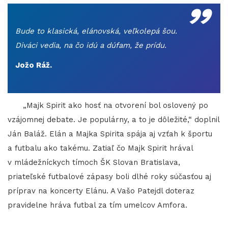
„
Bude to klasická, elánovská, veľkolepá šou.
Diváci vedia, na čo idú a dúfam, že prídu.
Jožo Ráž.
„Majk Spirit ako hosť na otvorení bol oslovený po
vzájomnej debate. Je populárny, a to je dôležité,“ doplnil
Ján Baláž. Elán a Majka Spirita spája aj vzťah k športu
a futbalu ako takému. Zatiaľ čo Majk Spirit hrával
v mládežníckych tímoch ŠK Slovan Bratislava,
priateľské futbalové zápasy boli dlhé roky súčasťou aj
príprav na koncerty Elánu. A Vašo Patejdl doteraz
pravidelne hráva futbal za tím umelcov Amfora.