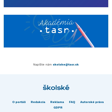
Napíšte nám
skolske@tasr.sk
O portáli
Redakcia
Reklama
FAQ
Autorské práva
GDPR