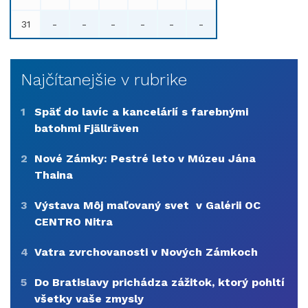
31
-
-
-
-
-
-
Najčítanejšie v rubrike
1
Späť do lavíc a kancelárií s farebnými
batohmi Fjällräven
2
Nové Zámky: Pestré leto v Múzeu Jána
Thaina
3
Výstava Môj maľovaný svet v Galérii OC
CENTRO Nitra
4
Vatra zvrchovanosti v Nových Zámkoch
5
Do Bratislavy prichádza zážitok, ktorý pohltí
všetky vaše zmysly