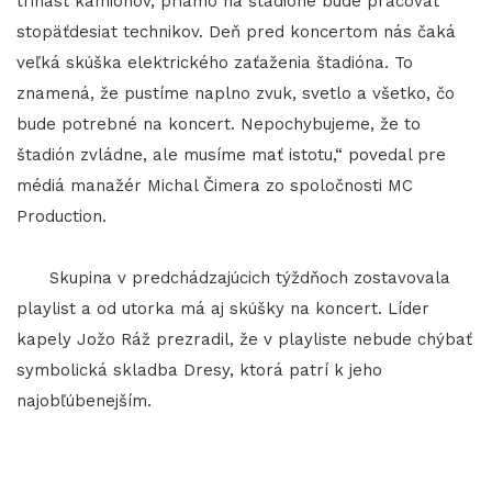
trinásť kamiónov, priamo na štadióne bude pracovať
stopäťdesiat technikov. Deň pred koncertom nás čaká
veľká skúška elektrického zaťaženia štadióna. To
znamená, že pustíme naplno zvuk, svetlo a všetko, čo
bude potrebné na koncert. Nepochybujeme, že to
štadión zvládne, ale musíme mať istotu,“ povedal pre
médiá manažér Michal Čimera zo spoločnosti MC
Production.
Skupina v predchádzajúcich týždňoch zostavovala
playlist a od utorka má aj skúšky na koncert. Líder
kapely Jožo Ráž prezradil, že v playliste nebude chýbať
symbolická skladba Dresy, ktorá patrí k jeho
najobľúbenejším.