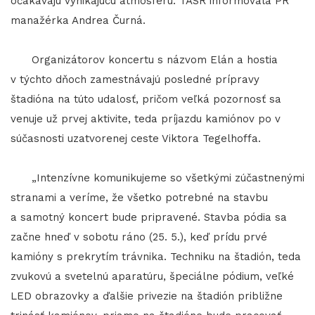
očakávajú vynikajúcu atmosféru. TASR informovala PR
manažérka Andrea Čurná.
Organizátorov koncertu s názvom Elán a hostia
v týchto dňoch zamestnávajú posledné prípravy
štadióna na túto udalosť, pričom veľká pozornosť sa
venuje už prvej aktivite, teda príjazdu kamiónov po v
súčasnosti uzatvorenej ceste Viktora Tegelhoffa.
„Intenzívne komunikujeme so všetkými zúčastnenými
stranami a veríme, že všetko potrebné na stavbu
a samotný koncert bude pripravené. Stavba pódia sa
začne hneď v sobotu ráno (25. 5.), keď prídu prvé
kamióny s prekrytím trávnika. Techniku na štadión, teda
zvukovú a svetelnú aparatúru, špeciálne pódium, veľké
LED obrazovky a ďalšie privezie na štadión približne