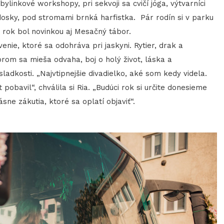
linkové workshopy, pri sekvoji sa cvičí jóga, výtvarníci
dosky, pod stromami brnká harfistka. Pár rodín si v parku
o rok bol novinkou aj Mesačný tábor.
nie, ktoré sa odohráva pri jaskyni. Rytier, drak a
orom sa mieša odvaha, boj o holý život, láska a
sladkosti. „Najvtipnejšie divadielko, aké som kedy videla.
 pobavil“, chválila si Ria. „Budúci rok si určite donesieme
ásne zákutia, ktoré sa oplatí objaviť“.