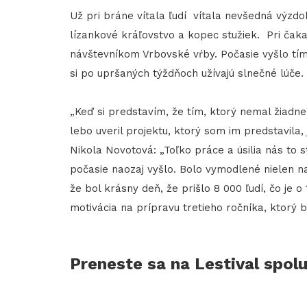
Už pri bráne vítala ľudí vítala nevšedná výzdo
lízankové kráľovstvo a kopec stužiek. Pri čaka
návštevníkom Vrbovské vŕby. Počasie vyšlo tím
si po upršaných týždňoch užívajú slnečné lúče.
„Keď si predstavím, že tím, ktorý nemal žiadne 
lebo uveril projektu, ktorý som im predstavila,
Nikola Novotová: „Toľko práce a úsilia nás to st
počasie naozaj vyšlo. Bolo vymodlené nielen n
že bol krásny deň, že prišlo 8 000 ľudí, čo je 
motivácia na prípravu tretieho ročníka, ktorý 
Preneste sa na Lestival spol