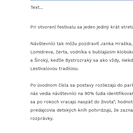
Text...
Pri otvorení festivalu sa jeden jediný krát stre
Návštevníci tak môžu pozdraviť Janka Hraška, 
Lomidreva, čerta, vodníka s bublajúcim klobúko
a Široký, keďže Bystrozraký sa ako vždy, niek
Lestivalovou tradíciou.
Po úvodnom čísla sa postavy rozliezajú do park
nás vedia návštevníci na 90% ľudia identifikov
sa po rokoch vracajú naspäť do života“, hodnotí
predajcovia detských kníh potvrdzujú, že zazn
rozprávky.