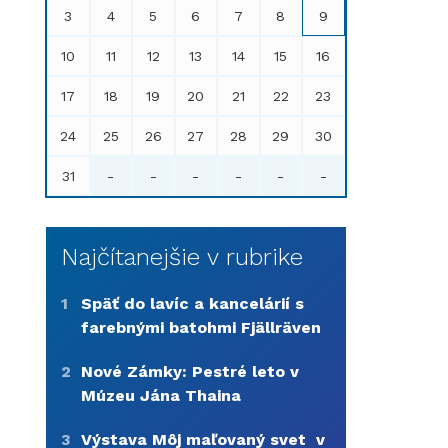
3
4
5
6
7
8
9
10
11
12
13
14
15
16
17
18
19
20
21
22
23
24
25
26
27
28
29
30
31
-
-
-
-
-
-
Najčítanejšie v rubrike
1
Späť do lavíc a kancelárií s
farebnými batohmi Fjällräven
2
Nové Zámky: Pestré leto v
Múzeu Jána Thaina
3
Výstava Môj maľovaný svet v