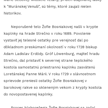
k "Muránskej Venuši", sú témy, ktoré zaujali nielen
historikov.
Neporušené telo Žofie Bosniakovej našli v krypte
kaplnky na hrade Strečno v roku 1689. Povolenie
vystaviť jej telesné ostatky pre verejnosť dal po
dôkladnom preskúmaní okolností v roku 1728 biskup
Adam Ladislav Erdödy. Gróf Löwenburg, majiteľ hradu
Strečno, dal pristaviť k severnej strane teplického
kostola samostatnú priestrannú kaplnku zasvätenú
Loretánskej Panne Márii. V roku 1729 v slávnostnom
sprievode preniesli ostatky Žofie Bosniakovej v
barokovej rakve so skleneným vekom z krypty kostola
do novopostavenej kaplnky.
Proces blahorečenia Žofie Bosniakovej sa začal