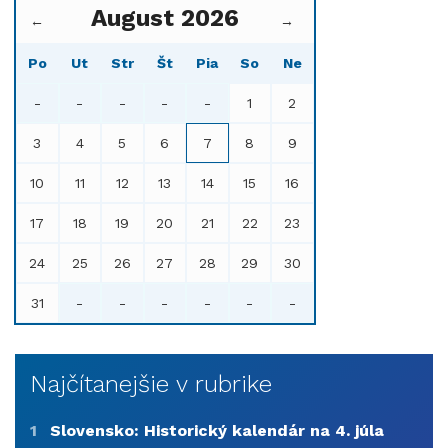
August 2026
←
→
Po
Ut
Str
Št
Pia
So
Ne
-
-
-
-
-
1
2
3
4
5
6
7
8
9
10
11
12
13
14
15
16
17
18
19
20
21
22
23
24
25
26
27
28
29
30
31
-
-
-
-
-
-
Najčítanejšie v rubrike
1
Slovensko: Historický kalendár na 4. júla