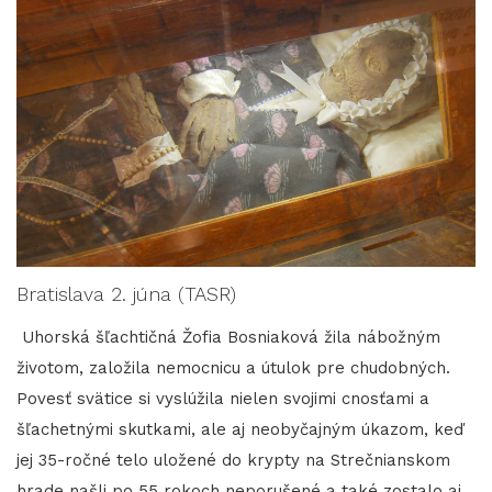
Bratislava 2. júna (TASR)
Uhorská šľachtičná Žofia Bosniaková žila nábožným
životom, založila nemocnicu a útulok pre chudobných.
Povesť svätice si vyslúžila nielen svojimi cnosťami a
šľachetnými skutkami, ale aj neobyčajným úkazom, keď
jej 35-ročné telo uložené do krypty na Strečnianskom
hrade našli po 55 rokoch neporušené a také zostalo aj