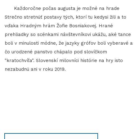
Každoročne počas augusta je možné na hrade
Strečno stretnúť postavy tých, ktorí tu kedysi žili a to
vďaka Hradným hrám Žofie Bosniakovej. Hrané
prehliadky so scénkami návštevníkovi ukážu, aké tance
boli v minulosti módne, že jazyky grófov boli vyberavé a
čo urodzené panstvo chápalo pod slovíčkom
"kratochvíľa". Slovenskí milovníci histórie na hry isto
nezabudnú ani v roku 2019.