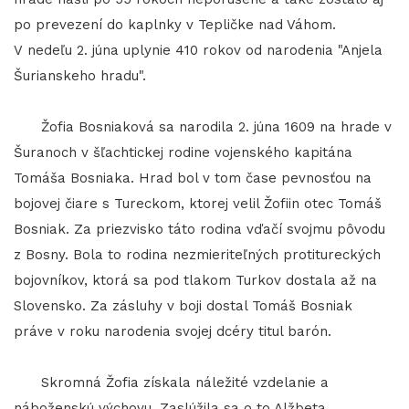
po prevezení do kaplnky v Tepličke nad Váhom.
V nedeľu 2. júna uplynie 410 rokov od narodenia "Anjela
Šurianskeho hradu".
Žofia Bosniaková sa narodila 2. júna 1609 na hrade v
Šuranoch v šľachtickej rodine vojenského kapitána
Tomáša Bosniaka. Hrad bol v tom čase pevnosťou na
bojovej čiare s Tureckom, ktorej velil Žofiin otec Tomáš
Bosniak. Za priezvisko táto rodina vďačí svojmu pôvodu
z Bosny. Bola to rodina nezmieriteľných protitureckých
bojovníkov, ktorá sa pod tlakom Turkov dostala až na
Slovensko. Za zásluhy v boji dostal Tomáš Bosniak
práve v roku narodenia svojej dcéry titul barón.
Skromná Žofia získala náležité vzdelanie a
náboženskú výchovu. Zaslúžila sa o to Alžbeta