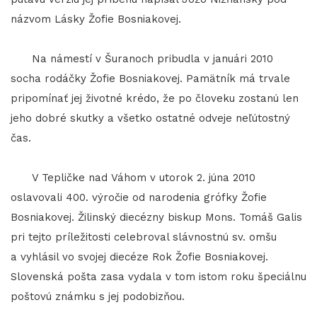
názvom Lásky Žofie Bosniakovej.
Na námestí v Šuranoch pribudla v januári 2010
socha rodáčky Žofie Bosniakovej. Pamätník má trvale
pripomínať jej životné krédo, že po človeku zostanú len
jeho dobré skutky a všetko ostatné odveje neľútostný
čas.
V Tepličke nad Váhom v utorok 2. júna 2010
oslavovali 400. výročie od narodenia grófky Žofie
Bosniakovej. Žilinský diecézny biskup Mons. Tomáš Galis
pri tejto príležitosti celebroval slávnostnú sv. omšu
a vyhlásil vo svojej diecéze Rok Žofie Bosniakovej.
Slovenská pošta zasa vydala v tom istom roku špeciálnu
poštovú známku s jej podobizňou.