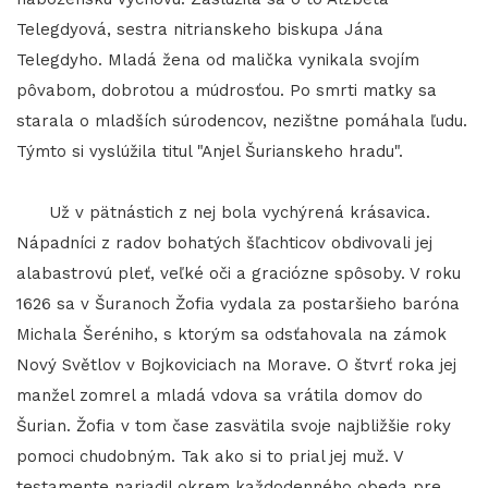
Telegdyová, sestra nitrianskeho biskupa Jána
Telegdyho. Mladá žena od malička vynikala svojím
pôvabom, dobrotou a múdrosťou. Po smrti matky sa
starala o mladších súrodencov, nezištne pomáhala ľudu.
Týmto si vyslúžila titul "Anjel Šurianskeho hradu".
Už v pätnástich z nej bola vychýrená krásavica.
Nápadníci z radov bohatých šľachticov obdivovali jej
alabastrovú pleť, veľké oči a graciózne spôsoby. V roku
1626 sa v Šuranoch Žofia vydala za postaršieho baróna
Michala Šeréniho, s ktorým sa odsťahovala na zámok
Nový Světlov v Bojkoviciach na Morave. O štvrť roka jej
manžel zomrel a mladá vdova sa vrátila domov do
Šurian. Žofia v tom čase zasvätila svoje najbližšie roky
pomoci chudobným. Tak ako si to prial jej muž. V
testamente nariadil okrem každodenného obeda pre