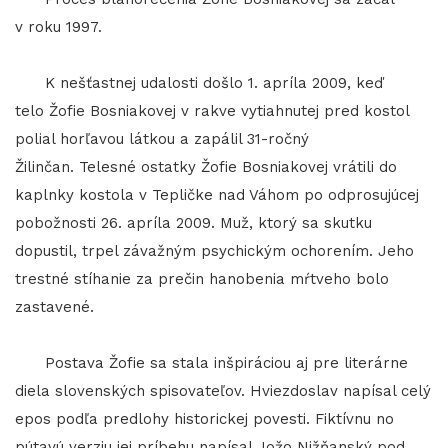
v roku 1997.
K nešťastnej udalosti došlo 1. apríla 2009, keď
telo Žofie Bosniakovej v rakve vytiahnutej pred kostol
polial horľavou látkou a zapálil 31-ročný
Žilinčan. Telesné ostatky Žofie Bosniakovej vrátili do
kaplnky kostola v Tepličke nad Váhom po odprosujúcej
pobožnosti 26. apríla 2009. Muž, ktorý sa skutku
dopustil, trpel závažným psychickým ochorením. Jeho
trestné stíhanie za prečin hanobenia mŕtveho bolo
zastavené.
Postava Žofie sa stala inšpiráciou aj pre literárne
diela slovenských spisovateľov. Hviezdoslav napísal celý
epos podľa predlohy historickej povesti. Fiktívnu no
pútavú verziu jej príbehu napísal Jožo Nižňanský pod