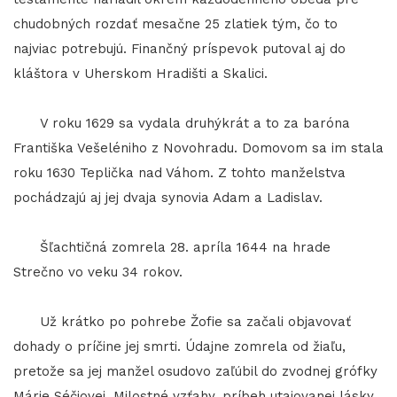
chudobných rozdať mesačne 25 zlatiek tým, čo to
najviac potrebujú. Finančný príspevok putoval aj do
kláštora v Uherskom Hradišti a Skalici.
V roku 1629 sa vydala druhýkrát a to za baróna
Františka Vešeléniho z Novohradu. Domovom sa im stala
roku 1630 Teplička nad Váhom. Z tohto manželstva
pochádzajú aj jej dvaja synovia Adam a Ladislav.
Šľachtičná zomrela 28. apríla 1644 na hrade
Strečno vo veku 34 rokov.
Už krátko po pohrebe Žofie sa začali objavovať
dohady o príčine jej smrti. Údajne zomrela od žiaľu,
pretože sa jej manžel osudovo zaľúbil do zvodnej grófky
Márie Séčiovej. Milostné vzťahy, príbeh utajovanej lásky