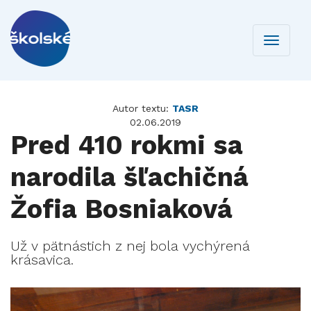
Toggle
navigati
Autor textu:
TASR
02.06.2019
Pred 410 rokmi sa
narodila šľachičná
Žofia Bosniaková
Už v pätnástich z nej bola vychýrená
krásavica.