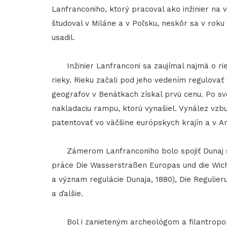
Lanfranconiho, ktorý pracoval ako inžinier na
študoval v Miláne a v Poľsku, neskôr sa v roku
usadil.
Inžinier Lanfranconi sa zaujímal najmä o rie
rieky. Rieku začali pod jeho vedením regulovať 
geografov v Benátkach získal prvú cenu. Po sv
nakladaciu rampu, ktorú vynašiel. Vynález vzbu
patentovať vo väčšine európskych krajín a v A
Zámerom Lanfranconiho bolo spojiť Dunaj s r
práce Die Wasserstraßen Europas und die Wich
a význam regulácie Dunaja, 1880), Die Regulier
a ďalšie.
Bol i zanieteným archeológom a filantropom.