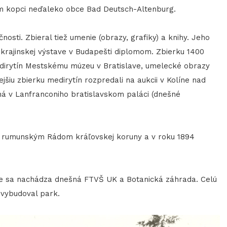
m kopci neďaleko obce Bad Deutsch-Altenburg.
osti. Zbieral tiež umenie (obrazy, grafiky) a knihy. Jeho
a krajinskej výstave v Budapešti diplomom. Zbierku 1400
dirytín Mestskému múzeu v Bratislave, umelecké obrazy
jšiu zbierku medirytín rozpredali na aukcii v Kolíne nad
á v Lanfranconiho bratislavskom paláci (dnešné
munským Rádom kráľovskej koruny a v roku 1894
e sa nachádza dnešná FTVŠ UK a Botanická záhrada. Celú
 vybudoval park.