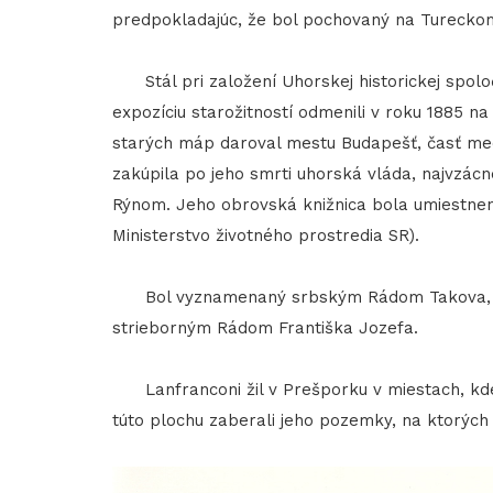
predpokladajúc, že bol pochovaný na Turecko
Stál pri založení Uhorskej historickej spoločn
expozíciu starožitností odmenili v roku 1885 n
starých máp daroval mestu Budapešť, časť me
zakúpila po jeho smrti uhorská vláda, najvzácne
Rýnom. Jeho obrovská knižnica bola umiestnen
Ministerstvo životného prostredia SR).
Bol vyznamenaný srbským Rádom Takova, ru
strieborným Rádom Františka Jozefa.
Lanfranconi žil v Prešporku v miestach, kd
túto plochu zaberali jeho pozemky, na ktorých