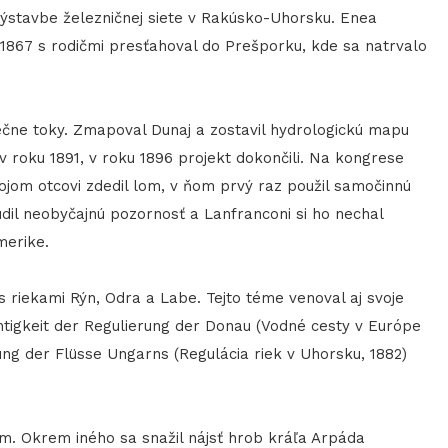
 výstavbe železničnej siete v Rakúsko-Uhorsku. Enea
 1867 s rodičmi presťahoval do Prešporku, kde sa natrvalo
čne toky. Zmapoval Dunaj a zostavil hydrologickú mapu
v roku 1891, v roku 1896 projekt dokončili. Na kongrese
ojom otcovi zdedil lom, v ňom prvý raz použil samočinnú
dil neobyčajnú pozornosť a Lanfranconi si ho nechal
merike.
iekami Rýn, Odra a Labe. Tejto téme venoval aj svoje
tigkeit der Regulierung der Donau (Vodné cesty v Európe
ung der Flüsse Ungarns (Regulácia riek v Uhorsku, 1882)
 Okrem iného sa snažil nájsť hrob kráľa Arpáda