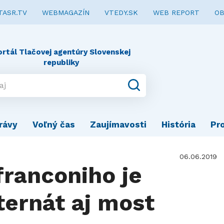
TASR.TV
WEBMAGAZÍN
VTEDY.SK
WEB REPORT
OB
ortál Tlačovej agentúry Slovenskej
republiky
rávy
Voľný čas
Zaujímavosti
História
Pr
06.06.2019
franconiho je
ternát aj most