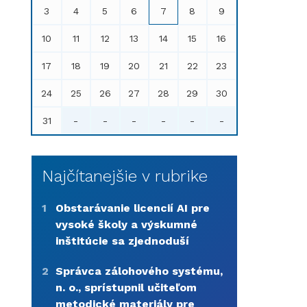
3
4
5
6
7
8
9
10
11
12
13
14
15
16
17
18
19
20
21
22
23
24
25
26
27
28
29
30
31
-
-
-
-
-
-
Najčítanejšie v rubrike
1
Obstarávanie licencií AI pre
vysoké školy a výskumné
inštitúcie sa zjednoduší
2
Správca zálohového systému,
n. o., sprístupnil učiteľom
metodické materiály pre