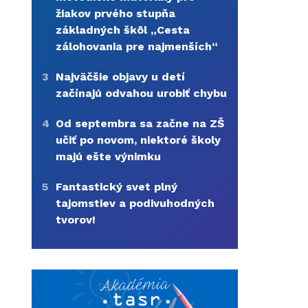
žiakov prvého stupňa
základných škôl „Cesta
zálohovania pre najmenších“
3
Najväčšie objavy u detí
začínajú odvahou urobiť chybu
4
Od septembra sa začne na ZŠ
učiť po novom, niektoré školy
majú ešte výnimku
5
Fantastický svet plný
tajomstiev a podivuhodných
tvorov!