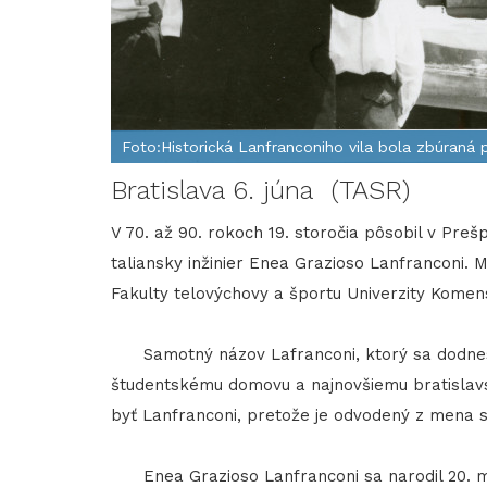
Foto:Historická Lanfranconiho vila bola zbúraná 
Bratislava 6. júna (TASR)
V 70. až 90. rokoch 19. storočia pôsobil v Preš
taliansky inžinier Enea Grazioso Lanfranconi. 
Fakulty telovýchovy a športu Univerzity Komen
Samotný názov Lafranconi, ktorý sa dodnes via
študentskému domovu a najnovšiemu bratislav
byť Lanfranconi, pretože je odvodený z mena s
Enea Grazioso Lanfranconi sa narodil 20. mája