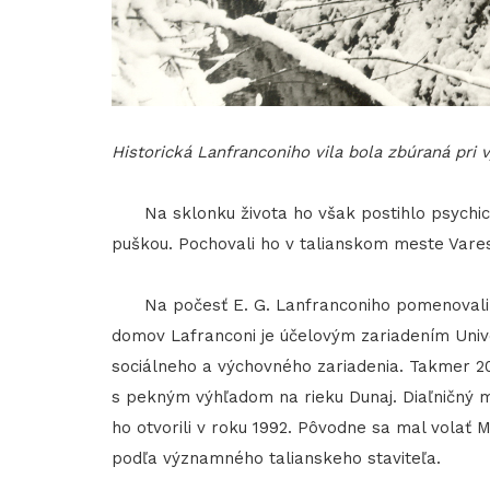
Historická Lanfranconiho vila bola zbúraná pri 
Na sklonku života ho však postihlo psychické
puškou. Pochovali ho v talianskom meste Vare
Na počesť E. G. Lanfranconiho pomenovali v 
domov Lafranconi je účelovým zariadením Unive
sociálneho a výchovného zariadenia. Takmer 2
s pekným výhľadom na rieku Dunaj. Diaľničný m
ho otvorili v roku 1992. Pôvodne sa mal volať
podľa významného talianskeho staviteľa.