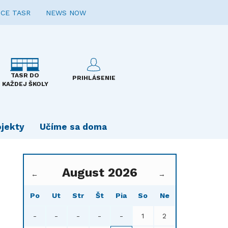
CE TASR
NEWS NOW
TASR DO
PRIHLÁSENIE
KAŽDEJ ŠKOLY
ojekty
Učíme sa doma
August 2026
←
→
Po
Ut
Str
Št
Pia
So
Ne
-
-
-
-
-
1
2