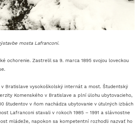
výstavbe mosta Lafranconi.
 ochorenie. Zastrelil sa 9. marca 1895 svojou loveckou
se.
Bratislave vysokoškolský internát a most. Študentský
rzity Komenského v Bratislave a plní úlohu ubytovacieho,
00 študentov v ňom nachádza ubytovanie v útulných izbách
ost Lafranconi stavali v rokoch 1985 – 1991 a slávnostne
 Most mládeže, napokon sa kompetentní rozhodli nazvať ho