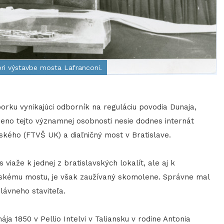
pri výstavbe mosta Lafranconi.
porku vynikajúci odborník na reguláciu povodia Dunaja,
Meno tejto významnej osobnosti nesie dodnes internát
ského (FTVŠ UK) a diaľničný most v Bratislave.
že k jednej z bratislavských lokalít, ale aj k
skému mostu, je však zaužívaný skomolene. Správne mal
lávneho staviteľa.
 1850 v Pellio Intelvi v Taliansku v rodine Antonia