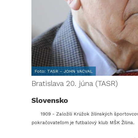
Foto: TASR - JOHN VACVAL
Bratislava 20. júna (TASR)
Slovensko
1909 - Založili Krúžok žilinských športovcov
pokračovateľom je futbalový klub MŠK Žilina.