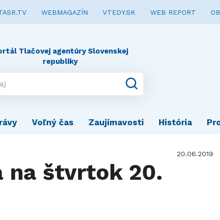
TASR.TV
WEBMAGAZÍN
VTEDY.SK
WEB REPORT
OB
ortál Tlačovej agentúry Slovenskej
republiky
rávy
Voľný čas
Zaujímavosti
História
Pr
20.06.2019
 na štvrtok 20.