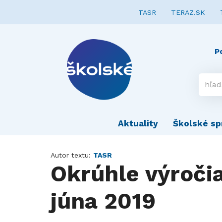
TASR
TERAZ.SK
P
Aktuality
Školské sp
Autor textu:
TASR
Okrúhle výročia
júna 2019