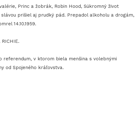
valérie, Princ a žobrák, Robin Hood, Súkromný život
 slávou prišiel aj prudký pád. Prepadol alkoholu a drogám,
mrel 14.10.1959.
 RICHIE.
 referendum, v ktorom biela menšina s volebnými
iny od Spojeného kráľovstva.