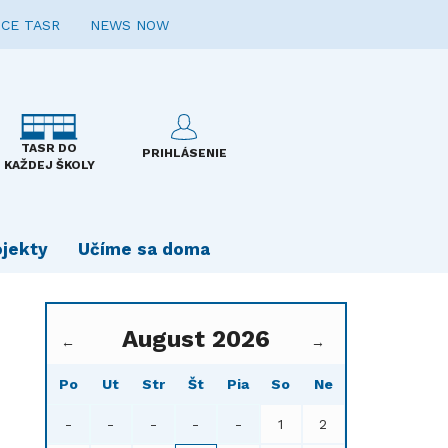
CE TASR
NEWS NOW
TASR DO
PRIHLÁSENIE
KAŽDEJ ŠKOLY
ojekty
Učíme sa doma
August 2026
←
→
Po
Ut
Str
Št
Pia
So
Ne
-
-
-
-
-
1
2