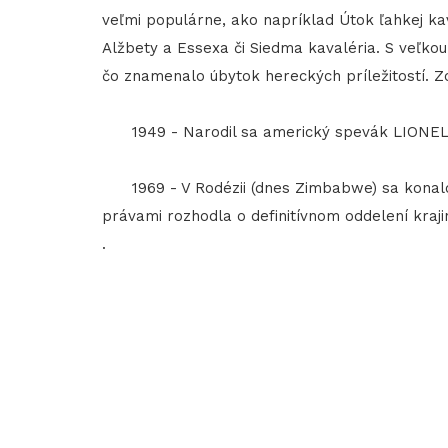
veľmi populárne, ako napríklad Útok ľahkej ka
Alžbety a Essexa či Siedma kavaléria. S veľkou
čo znamenalo úbytok hereckých príležitostí. Zo
1949 - Narodil sa americký spevák LIONEL
1969 - V Rodézii (dnes Zimbabwe) sa konalo
právami rozhodla o definitívnom oddelení kraj
.