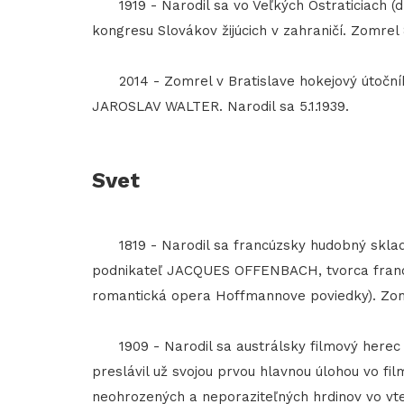
1919 - Narodil sa vo Veľkých Ostraticiach (
kongresu Slovákov žijúcich v zahraničí. Zomrel 
2014 - Zomrel v Bratislave hokejový útočník,
JAROSLAV WALTER. Narodil sa 5.1.1939.
Svet
1819 - Narodil sa francúzsky hudobný sklada
podnikateľ JACQUES OFFENBACH, tvorca francú
romantická opera Hoffmannove poviedky). Zomr
1909 - Narodil sa austrálsky filmový herec
preslávil už svojou prvou hlavnou úlohou vo fi
neohrozených a neporaziteľných hrdinov vo vte