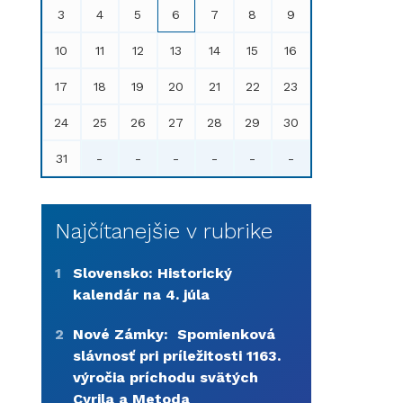
3
4
5
6
7
8
9
10
11
12
13
14
15
16
17
18
19
20
21
22
23
24
25
26
27
28
29
30
31
-
-
-
-
-
-
Najčítanejšie v rubrike
1
Slovensko: Historický
kalendár na 4. júla
2
Nové Zámky: Spomienková
slávnosť pri príležitosti 1163.
výročia príchodu svätých
Cyrila a Metoda