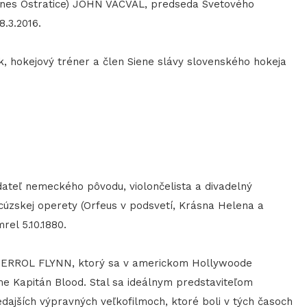
dnes Ostratice) JOHN VACVAL, predseda Svetového
8.3.2016.
 hokejový tréner a člen Siene slávy slovenského hokeja
teľ nemeckého pôvodu, violončelista a divadelný
zskej operety (Orfeus v podsvetí, Krásna Helena a
el 5.10.1880.
 ERROL FLYNN, ktorý sa v americkom Hollywoode
lme Kapitán Blood. Stal sa ideálnym predstaviteľom
dajších výpravných veľkofilmoch, ktoré boli v tých časoch