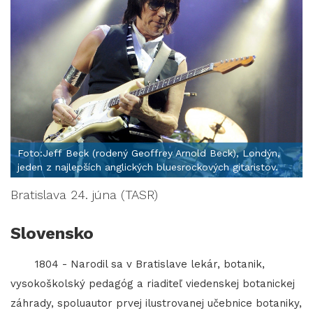
Foto:Jeff Beck (rodený Geoffrey Arnold Beck), Londýn,
jeden z najlepších anglických bluesrockových gitaristov.
Bratislava 24. júna (TASR)
Slovensko
1804 - Narodil sa v Bratislave lekár, botanik,
vysokoškolský pedagóg a riaditeľ viedenskej botanickej
záhrady, spoluautor prvej ilustrovanej učebnice botaniky,