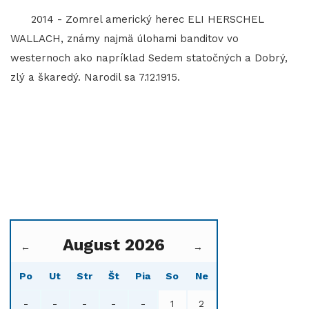
2014 - Zomrel americký herec ELI HERSCHEL
WALLACH, známy najmä úlohami banditov vo
westernoch ako napríklad Sedem statočných a Dobrý,
zlý a škaredý. Narodil sa 7.12.1915.
August 2026
←
→
Po
Ut
Str
Št
Pia
So
Ne
-
-
-
-
-
1
2