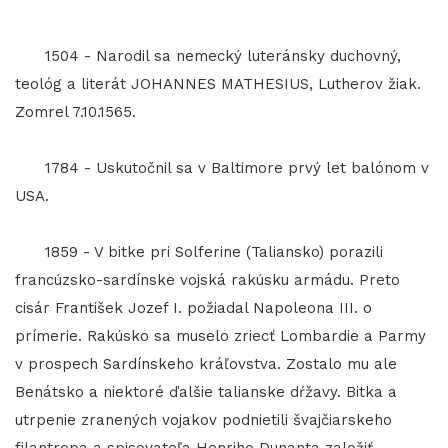
1504 - Narodil sa nemecký luteránsky duchovný,
teológ a literát JOHANNES MATHESIUS, Lutherov žiak.
Zomrel 7.10.1565.
1784 - Uskutočnil sa v Baltimore prvý let balónom v
USA.
1859 - V bitke pri Solferine (Taliansko) porazili
francúzsko-sardínske vojská rakúsku armádu. Preto
cisár František Jozef I. požiadal Napoleona III. o
prímerie. Rakúsko sa muselo zriecť Lombardie a Parmy
v prospech Sardínskeho kráľovstva. Zostalo mu ale
Benátsko a niektoré ďalšie talianske dŕžavy. Bitka a
utrpenie zranených vojakov podnietili švajčiarskeho