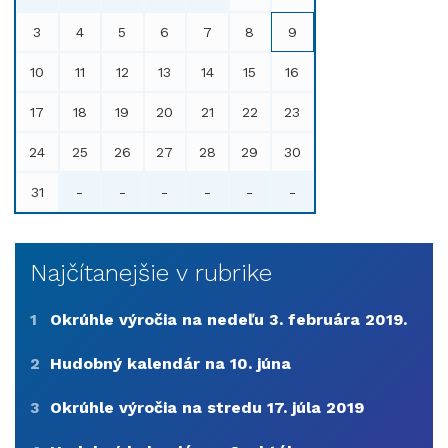
3
4
5
6
7
8
9
10
11
12
13
14
15
16
17
18
19
20
21
22
23
24
25
26
27
28
29
30
31
-
-
-
-
-
-
Najčítanejšie v rubrike
1
Okrúhle výročia na nedeľu 3. februára 2019.
2
Hudobný kalendár na 10. júna
3
Okrúhle výročia na stredu 17. júla 2019