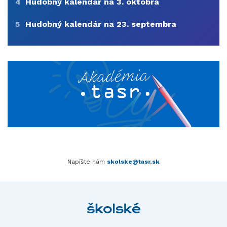
4
Hudobný kalendár na 3. októbra
5
Hudobný kalendár na 23. septembra
Napíšte nám
skolske@tasr.sk