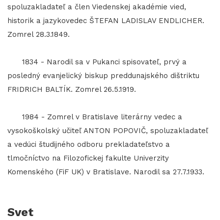
spoluzakladateľ a člen Viedenskej akadémie vied,
historik a jazykovedec ŠTEFAN LADISLAV ENDLICHER.
Zomrel 28.3.1849.
1834 - Narodil sa v Pukanci spisovateľ, prvý a
posledný evanjelický biskup preddunajského dištriktu
FRIDRICH BALTÍK. Zomrel 26.5.1919.
1984 - Zomrel v Bratislave literárny vedec a
vysokoškolský učiteľ ANTON POPOVIČ, spoluzakladateľ
a vedúci študijného odboru prekladateľstvo a
tlmočníctvo na Filozofickej fakulte Univerzity
Komenského (FiF UK) v Bratislave. Narodil sa 27.7.1933.
Svet