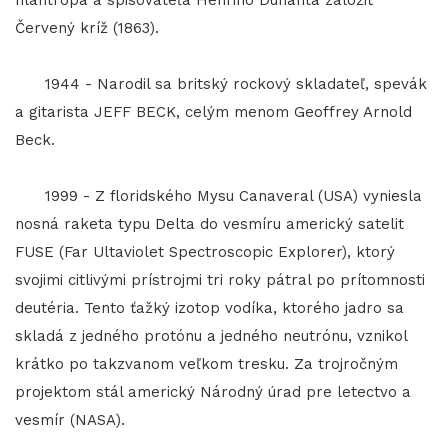
filantropa a spisovateľa Henriho Dunanta založiť
Červený kríž (1863).
1944 - Narodil sa britský rockový skladateľ, spevák
a gitarista JEFF BECK, celým menom Geoffrey Arnold
Beck.
1999 - Z floridského Mysu Canaveral (USA) vyniesla
nosná raketa typu Delta do vesmíru americký satelit
FUSE (Far Ultaviolet Spectroscopic Explorer), ktorý
svojimi citlivými prístrojmi tri roky pátral po prítomnosti
deutéria. Tento ťažký izotop vodíka, ktorého jadro sa
skladá z jedného protónu a jedného neutrónu, vznikol
krátko po takzvanom veľkom tresku. Za trojročným
projektom stál americký Národný úrad pre letectvo a
vesmír (NASA).