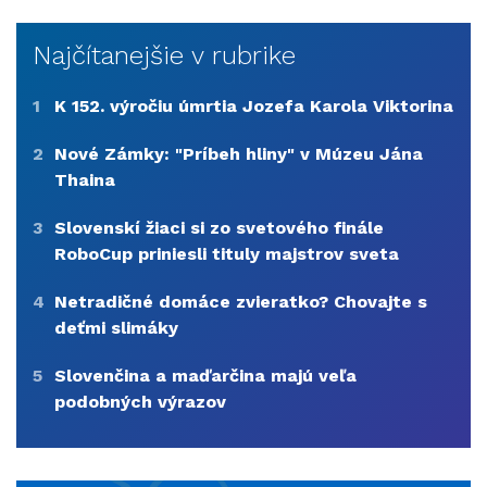
Najčítanejšie v rubrike
1
K 152. výročiu úmrtia Jozefa Karola Viktorina
2
Nové Zámky: "Príbeh hliny" v Múzeu Jána
Thaina
3
Slovenskí žiaci si zo svetového finále
RoboCup priniesli tituly majstrov sveta
4
Netradičné domáce zvieratko? Chovajte s
deťmi slimáky
5
Slovenčina a maďarčina majú veľa
podobných výrazov