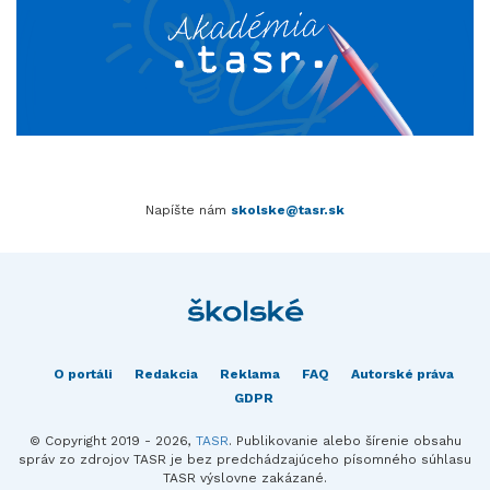
Napíšte nám
skolske@tasr.sk
O portáli
Redakcia
Reklama
FAQ
Autorské práva
GDPR
© Copyright 2019 - 2026,
TASR
. Publikovanie alebo šírenie obsahu
správ zo zdrojov TASR je bez predchádzajúceho písomného súhlasu
TASR výslovne zakázané.