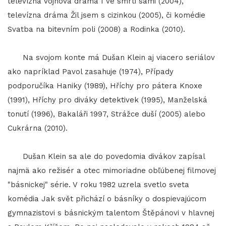
televízna vojnová dráma I ve smrti sami (2004),
televízna dráma Žil jsem s cizinkou (2005), či komédie
Svatba na bitevním poli (2008) a Rodinka (2010).
Na svojom konte má Dušan Klein aj viacero seriálov
ako napríklad Pavol zasahuje (1974), Případy
podporučíka Haniky (1989), Hříchy pro pátera Knoxe
(1991), Hříchy pro diváky detektivek (1995), Manželská
tonutí (1996), Bakaláři 1997, Strážce duší (2005) alebo
Cukrárna (2010).
Dušan Klein sa ale do povedomia divákov zapísal
najmä ako režisér a otec mimoriadne obľúbenej filmovej
"básnickej" série. V roku 1982 uzrela svetlo sveta
komédia Jak svět přichází o básníky o dospievajúcom
gymnazistovi s básnickým talentom Štěpánovi v hlavnej