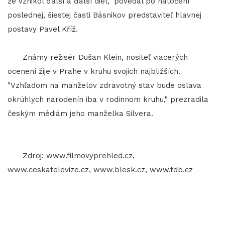
že vznikol ďalší a ďalší diel," povedal po natočení
poslednej, šiestej časti Básnikov predstaviteľ hlavnej
postavy Pavel Kříž.
Známy režisér Dušan Klein, nositeľ viacerých
ocenení žije v Prahe v kruhu svojich najbližších.
"Vzhľadom na manželov zdravotný stav bude oslava
okrúhlych narodenín iba v rodinnom kruhu," prezradila
českým médiám jeho manželka Silvera.
Zdroj: www.filmovyprehled.cz,
www.ceskatelevize.cz, www.blesk.cz, www.fdb.cz