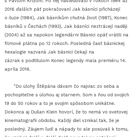
s Pavlom Křížom. Po nej nasledovalo v rokoch 1984 až
2016 ďalších päť pokračovaní Jak básníci přicházejí
o iluze (1984), Jak básníkům chutná život (1987), Konec
básníků v Čechách (1993), Jak básníci neztrácejí naději
(2004) až sa napokon legendárni Básnici opäť vrátili na
filmové plátna po 12 rokoch. Posledná časť básnickej
hexalogie nazvaná Jak básnici čekají na
zázrak s podtitulom Konec legendy mala premiéru 14.
apríla 2016.
"Do úlohy Štěpána dávam čo najviac zo seba a
pochopiteľne s úlohou aj starnem. Som s ňou od svojich
19 do 50 rokov a to je svojim spôsobom unikátne.
Dokonca aj Dušan Klein hovorí, že to nemá vo svetovej
kinematografii obdobu. Každý diel vznikal tak, že je
posledný. Záujem ľudí a nápady to ale posúvali k tomu,