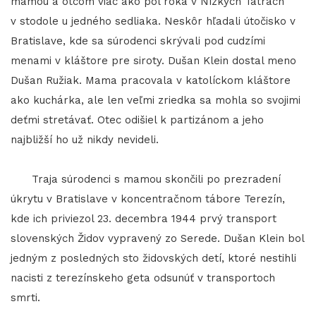
mamou a otcom viac ako pol roka v Nízkych Tatrách
v stodole u jedného sedliaka. Neskôr hľadali útočisko v
Bratislave, kde sa súrodenci skrývali pod cudzími
menami v kláštore pre siroty. Dušan Klein dostal meno
Dušan Ružiak. Mama pracovala v katolíckom kláštore
ako kuchárka, ale len veľmi zriedka sa mohla so svojimi
deťmi stretávať. Otec odišiel k partizánom a jeho
najbližší ho už nikdy nevideli.
Traja súrodenci s mamou skončili po prezradení
úkrytu v Bratislave v koncentračnom tábore Terezín,
kde ich priviezol 23. decembra 1944 prvý transport
slovenských Židov vypravený zo Serede. Dušan Klein bol
jedným z posledných sto židovských detí, ktoré nestihli
nacisti z terezínskeho geta odsunúť v transportoch
smrti.