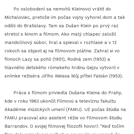
Po oslobodení sa nemohli Kleinovci vrátiť do
Michaloviec, pretože im počas vojny vyhorel dom a tak
odišli do Bratislavy. Tam sa Dušan Klein po prvý raz
stretol s kinom a filmom. Ako malý chlapec založil
mandolínový súbor, hral a spieval v rozhlase a v 12
rokoch sa objavil aj na filmovom plátne. Zahral si vo
filmoch Lazy sa pohli (1951), Rodná zem (1953) a
hlavného detského rómskeho hrdinu Gejzu vytvoril v
snímke režiséra Jiřího Weissa Můj přítel Fabián (1953).
Práca s filmom priviedla Dušana Kleina do Prahy,
kde v roku 1963 ukončil Filmovú a televíznu fakultu
Akadémie múzických umení (FAMU). Už počas štúdia na
FAMU pracoval ako asistent réžie vo Filmovom štúdiu
Barrandov. O svojej filmovej filozofii hovorí: "Keď točím