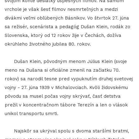
svojom konte desiatky úspešných filmov. Na samom
vrchole je však šesť filmov nesmrteľných a medzi
divákmi veľmi obľúbených Básnikov. Vo štvrtok 27. júna
sa režisér, scenárista a pedagóg Dušan Klein, rodák zo
Slovenska, ktorý od 12 rokov žije v Čechách, dožíva
okrúhleho životného jubilea 80. rokov.
Dušan Klein, pôvodným menom Július Klein (svoje
meno na Dušana si oficiálne zmenil na začiatku 70.
rokov) sa narodil tesne pred vypuknutím druhej svetovej
vojny - 27. júna 1939 v Michalovciach. Kvôli židovskému
pôvodu sa musel počas vojny skrývať, časť detstva
prežil v koncentračnom tábore Terezín a len o vlások
unikol transportu smrti.
Najskôr sa ukrýval spolu s dvoma staršími bratmi,