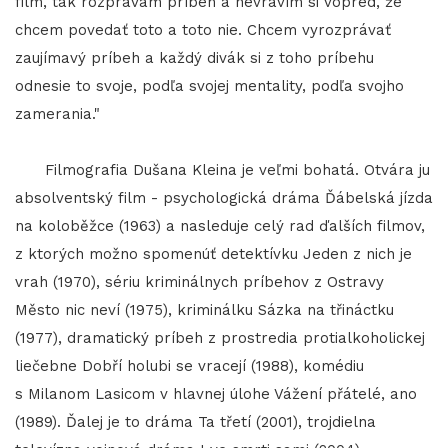
film, tak rozprávam príbeh a nevravím si vopred, že
chcem povedať toto a toto nie. Chcem vyrozprávať
zaujímavý príbeh a každý divák si z toho príbehu
odnesie to svoje, podľa svojej mentality, podľa svojho
zamerania."
Filmografia Dušana Kleina je veľmi bohatá. Otvára ju
absolventský film - psychologická dráma Ďábelská jízda
na koloběžce (1963) a nasleduje celý rad ďalších filmov,
z ktorých možno spomenúť detektívku Jeden z nich je
vrah (1970), sériu kriminálnych príbehov z Ostravy
Město nic neví (1975), kriminálku Sázka na třináctku
(1977), dramatický príbeh z prostredia protialkoholickej
liečebne Dobří holubi se vracejí (1988), komédiu
s Milanom Lasicom v hlavnej úlohe Vážení přátelé, ano
(1989). Ďalej je to dráma Ta třetí (2001), trojdielna