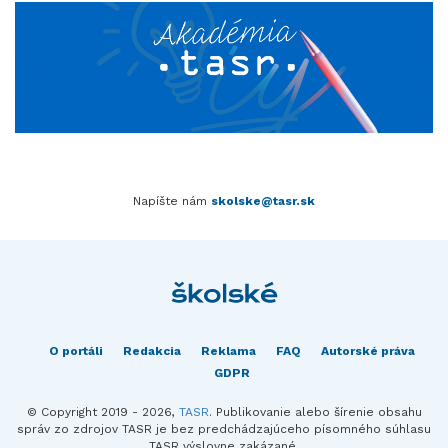
Napíšte nám
skolske@tasr.sk
O portáli
Redakcia
Reklama
FAQ
Autorské práva
GDPR
© Copyright 2019 - 2026,
TASR
. Publikovanie alebo šírenie obsahu
správ zo zdrojov TASR je bez predchádzajúceho písomného súhlasu
TASR výslovne zakázané.