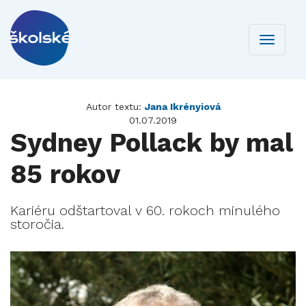
Toggle
navigati
Autor textu:
Jana Ikrényiová
01.07.2019
Sydney Pollack by mal
85 rokov
Kariéru odštartoval v 60. rokoch minulého
storočia.