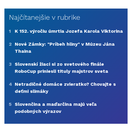
Najčítanejšie v rubrike
1
K 152. výročiu úmrtia Jozefa Karola Viktorina
2
Nové Zámky: "Príbeh hliny" v Múzeu Jána
Thaina
3
Slovenskí žiaci si zo svetového finále
RoboCup priniesli tituly majstrov sveta
4
Netradičné domáce zvieratko? Chovajte s
deťmi slimáky
5
Slovenčina a maďarčina majú veľa
podobných výrazov