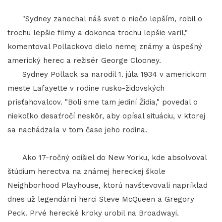
"Sydney zanechal náš svet o niečo lepším, robil o
trochu lepšie filmy a dokonca trochu lepšie varil,"
komentoval Pollackovo dielo nemej známy a úspešný
americký herec a režisér George Clooney.
Sydney Pollack sa narodil 1. júla 1934 v americkom
meste Lafayette v rodine rusko-židovských
prisťahovalcov. "Boli sme tam jediní Židia," povedal o
niekoľko desaťročí neskôr, aby opísal situáciu, v ktorej
sa nachádzala v tom čase jeho rodina.
Ako 17-ročný odišiel do New Yorku, kde absolvoval
štúdium herectva na známej hereckej škole
Neighborhood Playhouse, ktorú navštevovali napríklad
dnes už legendárni herci Steve McQueen a Gregory
Peck. Prvé herecké kroky urobil na Broadwayi.