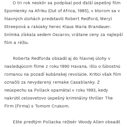
O tri rok neskôr sa podpísal pod ďalší úspešný film
Spomienky na Afriku (Out of Africa, 1985), v ktorom sa v
hlavných úlohách predstavili Robert Redford, Meryl
Streepová a rakúsky herec Klaus Maria Brandauer.
Snímka získala sedem Oscarov, vrátane ceny za najlepší
film a réžiu.
Roberta Redforda obsadil aj do hlavnej úlohy v
nasledujúcom filme z roku 1990 Havana. Išlo o ľúbostnú
romancu na pozadí kubánskej revolúcie. Kritici však film
označili za nevydarený remake Casablanky. Z
neúspechu sa Pollack spamätal v roku 1993, kedy
nakrútil celosvetovo úspešný kriminálny thriller The
Firm (Firma) s Tomom Cruisom.
Ešte predtým Pollacka režisér Woody Allen obsadil