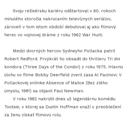
Svoju režisérsku kariéru odštartoval v 60. rokoch
minulého storočia nakrúcaním televíznych seriálov,
zároveň v tom istom období debutoval aj ako filmový
herec vo vojnovej dráme z roku 1962 War Hunt.
Medzi dvorných hercov Sydneyho Pollacka patril
Robert Redford. Prvýkrát ho obsadil do thrilleru Tri dni
kondora (Three Days of the Condor) z roku 1975. Hlavnú
úlohu vo filme Bobby Deerfield zveril zasa Al Pacinovi. V
Pollackovej snímke Absence of Malice (Bez zlého
úmyslu, 1981) sa objavil Paul Newman.
V roku 1982 nakrútil dnes už legendárnu komédiu
Tootsie, v ktorej sa Dustin Hoffman snaží v preoblečení
za ženu získať filmovú rolu.