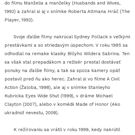
do filmu Manželia a manželky (Husbands and Wives,
1992) a zahral si aj v snímke Roberta Altmana Hráč (The
Player, 1992).
Svoje ďalšie filmy nakrúcal Sydney Pollack s veľkými
prestávkami a so striedavým úspechom. V roku 1995 sa
odhodlal na remake klasiky Billyho Wildera Sabrina. Ten
sa však stal prepadákom a režisér prestal dostávať
ponuky na ďalšie filmy, a tak sa spoza kamery opäť
postavil pred ňu ako herec. Zahral si vo filme A Civil
Action (Žaloba, 1998), ale aj v snímke Stanleyho
Kubricka Eyes Wide Shut (1999), v dráme Michael
Clayton (2007), alebo v komédii Made of Honor (Ako
ukradnúť nevestu, 2008).
K režírovaniu sa vrátil v roku 1999, kedy nakrútil