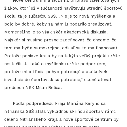
Nové centrum má slúžiť na prípravu talentovaných
žiakov, ktorí už v súčasnosti navštevujú Strednú športovú
školu, tá je súčasťou SSŠ. „Nie je to nová myšlienka a
bolo by dobré, keby sa nám ju podarilo zrealizovať.
Momentálne je to však skôr akademická diskusia.
Najskôr si musíme presne zadefinovať, čo chceme, čo
tam má byť a samozrejme, odkiaľ sa to má financovať.
Pretože peniaze kraja by na takýto veľký projekt určite
nestačili. Ja takúto myšlienku určite podporujem,
pretože mladí ľudia pohyb potrebujú a akékoľvek
investície do športovísk sú potrebné,“ skonštatoval
predseda NSK Milan Belica.
Podľa podpredsedu kraja Mariána Kéryho sa
nitrianska SSŠ stala výkladnou skriňou športu v rámci
celého Nitrianskeho kraja a nové športové centrum by