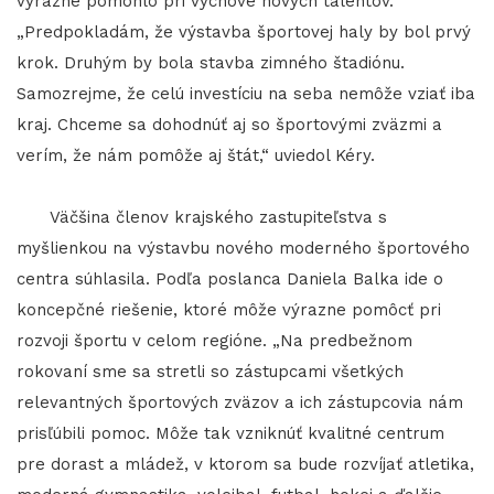
výrazne pomohlo pri výchove nových talentov.
„Predpokladám, že výstavba športovej haly by bol prvý
krok. Druhým by bola stavba zimného štadiónu.
Samozrejme, že celú investíciu na seba nemôže vziať iba
kraj. Chceme sa dohodnúť aj so športovými zväzmi a
verím, že nám pomôže aj štát,“ uviedol Kéry.
Väčšina členov krajského zastupiteľstva s
myšlienkou na výstavbu nového moderného športového
centra súhlasila. Podľa poslanca Daniela Balka ide o
koncepčné riešenie, ktoré môže výrazne pomôcť pri
rozvoji športu v celom regióne. „Na predbežnom
rokovaní sme sa stretli so zástupcami všetkých
relevantných športových zväzov a ich zástupcovia nám
prisľúbili pomoc. Môže tak vzniknúť kvalitné centrum
pre dorast a mládež, v ktorom sa bude rozvíjať atletika,