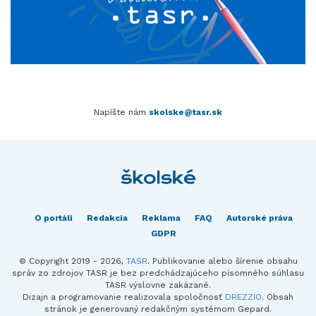
Napíšte nám
skolske@tasr.sk
O portáli
Redakcia
Reklama
FAQ
Autorské práva
GDPR
© Copyright 2019 - 2026,
TASR
. Publikovanie alebo šírenie obsahu
správ zo zdrojov TASR je bez predchádzajúceho písomného súhlasu
TASR výslovne zakázané.
Dizajn a programovanie realizovala spoločnosť
DREZZIO
. Obsah
stránok je generovaný redakčným systémom Gepard.