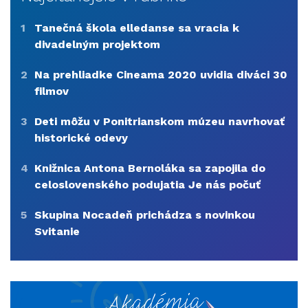
1
Tanečná škola elledanse sa vracia k
divadelným projektom
2
Na prehliadke Cineama 2020 uvidia diváci 30
filmov
3
Deti môžu v Ponitrianskom múzeu navrhovať
historické odevy
4
Knižnica Antona Bernoláka sa zapojila do
celoslovenského podujatia Je nás počuť
5
Skupina Nocadeň prichádza s novinkou
Svitanie