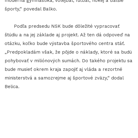
moderná gymnastika, volejbal, futbal, hokej a ďalšie
športy,“ povedal Balko.
Podľa predsedu NSK bude dôležité vypracovať
štúdiu a na jej základe aj projekt. Až ten dá odpoveď na
otázku, koľko bude výstavba športového centra stáť.
„Predpokladám však, že pôjde o náklady, ktoré sa budú
pohybovať v miliónových sumách. Do takého projektu sa
bude musieť okrem kraja zapojiť aj vláda a rezortné
ministerstvá a samozrejme aj športové zväzy,“ dodal
Belica.