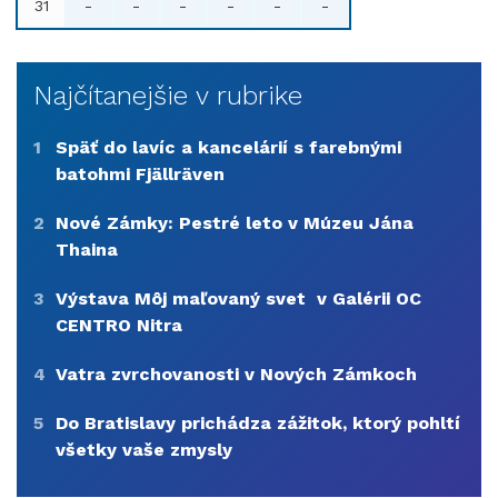
31
-
-
-
-
-
-
Najčítanejšie v rubrike
1
Späť do lavíc a kancelárií s farebnými
batohmi Fjällräven
2
Nové Zámky: Pestré leto v Múzeu Jána
Thaina
3
Výstava Môj maľovaný svet v Galérii OC
CENTRO Nitra
4
Vatra zvrchovanosti v Nových Zámkoch
5
Do Bratislavy prichádza zážitok, ktorý pohltí
všetky vaše zmysly