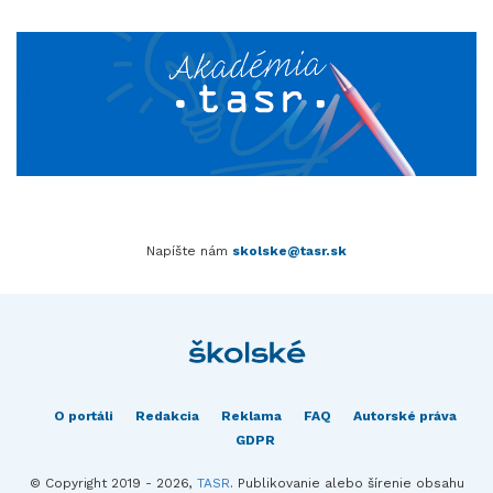
Napíšte nám
skolske@tasr.sk
O portáli
Redakcia
Reklama
FAQ
Autorské práva
GDPR
© Copyright 2019 - 2026,
TASR
. Publikovanie alebo šírenie obsahu