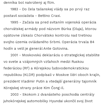
denníka bol nakrútený aj film.
1983 - Do čela talianskej vlády sa po prvý raz
postavil socialista - Bettino Craxi.
1995 - Začala sa pred svitaním vojenská operácia
chorvátskej armády pod názvom Búrka (Oluja), ktorou
opätovne získalo Chorvátsko kontrolu nad tretinou
svojho územia ovládaného Srbmi. Operácia trvala 84
hodín a velil je generál Ante Gotovina.
2001 - Moskovskú deklaráciu o strategickej stabilite
vo svete a vzájomných vzťahoch medzi Ruskou
federáciou (RF) a Kórejskou ľudovodemokratickou
republikou (KĽDR) podpísali v Moskve lídri oboch krajín,
prezident Vladimir Putin a vtedajší generálny tajomník
Kórejskej strany práce Kim Čong-il.
2003 - Skokom z dvanásteho poschodia centrály
juhokórejskej automobilky Hyundai ukončil svoj život