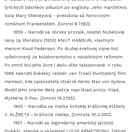
lyrických básnikov píšucich po anglicky. Jeho manželkou
bola Mary Shelleyová - preslávila sa hororovým
románom Frankenstein. Zomrel 8.7.1822.
1859 - Narodil sa nórsky prozaik, nositeľ Nobelovej
ceny za literatúru (1920) KNUT HAMSUN, vlastným
menom Knud Pedersen. Po druhej svetovej vojne bol
vyšetrovaný za kolaborantstvo s nacistickým režimom.
Po smrti bol jeho život i dielo dlho tabuizované. V roku
1996 nakrútil švédsky režisér Jan Troell životopisný film
Hamsun, kde spisovateľa stvárnil herec Max von Sydow.
Medzi jeho známe diela patria napríklad prózy: Hlad,
Mystéria či Pan. Zomrel 19.2.1952.
1900 - Narodila sa matka britskej kráľovnej Alžbety
II. ALŽBETA - kráľovná matka. Zomrela 30.3.2002.
1901 - Narodil sa legendárny americký jazzový
trubkár, spevák a skladateľ LOUIS ARMSTRONG. Dátum