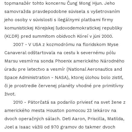
topmanažér tohto koncernu Čung Mong Hjun. Jeho
samovražda pravdepodobne súvisela s vyšetrovaním
jeho osoby v súvislosti s ilegálnymi platbami firmy
komunistickej Kórejskej ľudovodemokratickej republiky
(KĽDR) pred summitom obidvoch Kóreí v júni 2000.
2007 - V USA z kozmodrómu na floridskom Myse
Canaveral odštartovala na cestu k severnému pólu
Marsu vesmírna sonda Phoenix amerického Národného
úradu pre letectvo a vesmír (National Aeronautics and
Space Administration - NASA), ktorej úlohou bolo zistiť,
či je prostredie červenej planéty vhodné pre primitívny
život.
2010 - Pätorčatá sa podarilo priviesť na svet žene z
amerického mesta Houston pomocou 23 lekárov na
dvoch operačných sálach. Deti Aaron, Priscilla, Matilda,
Joel a Isaac vážili od 970 gramov do takmer dvoch