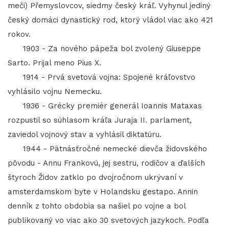
meči) Přemyslovcov, siedmy český kráľ. Vyhynul jediný
český domáci dynastický rod, ktorý vládol viac ako 421
rokov.
1903 - Za nového pápeža bol zvolený Giuseppe
Sarto. Prijal meno Pius X.
1914 - Prvá svetová vojna: Spojené kráľovstvo
vyhlásilo vojnu Nemecku.
1936 - Grécky premiér generál Ioannis Mataxas
rozpustil so súhlasom kráľa Juraja II. parlament,
zaviedol vojnový stav a vyhlásil diktatúru.
1944 - Pätnásťročné nemecké dievča židovského
pôvodu - Annu Frankovú, jej sestru, rodičov a ďalších
štyroch Židov zatklo po dvojročnom ukrývaní v
amsterdamskom byte v Holandsku gestapo. Annin
denník z tohto obdobia sa našiel po vojne a bol
publikovaný vo viac ako 30 svetových jazykoch. Podľa