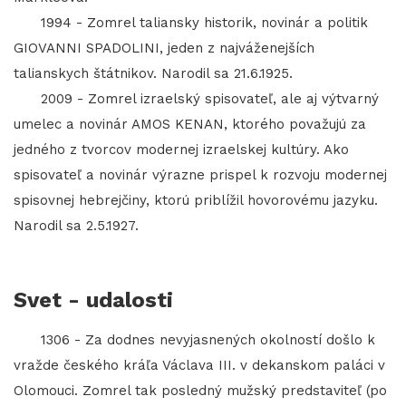
1994 - Zomrel taliansky historik, novinár a politik
GIOVANNI SPADOLINI, jeden z najváženejších
talianskych štátnikov. Narodil sa 21.6.1925.
2009 - Zomrel izraelský spisovateľ, ale aj výtvarný
umelec a novinár AMOS KENAN, ktorého považujú za
jedného z tvorcov modernej izraelskej kultúry. Ako
spisovateľ a novinár výrazne prispel k rozvoju modernej
spisovnej hebrejčiny, ktorú priblížil hovorovému jazyku.
Narodil sa 2.5.1927.
Svet - udalosti
1306 - Za dodnes nevyjasnených okolností došlo k
vražde českého kráľa Václava III. v dekanskom paláci v
Olomouci. Zomrel tak posledný mužský predstaviteľ (po