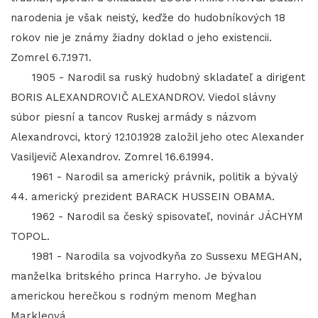
narodenia je však neistý, keďže do hudobníkových 18
rokov nie je známy žiadny doklad o jeho existencii.
Zomrel 6.7.1971.
1905 - Narodil sa ruský hudobný skladateľ a dirigent
BORIS ALEXANDROVIČ ALEXANDROV. Viedol slávny
súbor piesní a tancov Ruskej armády s názvom
Alexandrovci, ktorý 12.10.1928 založil jeho otec Alexander
Vasiljevič Alexandrov. Zomrel 16.6.1994.
1961 - Narodil sa americký právnik, politik a bývalý
44. americký prezident BARACK HUSSEIN OBAMA.
1962 - Narodil sa český spisovateľ, novinár JÁCHYM
TOPOL.
1981 - Narodila sa vojvodkyňa zo Sussexu MEGHAN,
manželka britského princa Harryho. Je bývalou
americkou herečkou s rodným menom Meghan
Markleová.