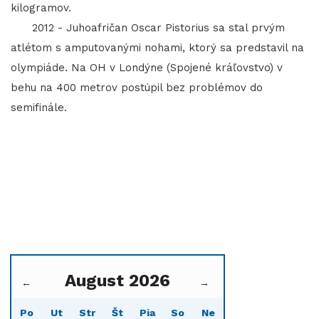
kilogramov.
2012 - Juhoafričan Oscar Pistorius sa stal prvým
atlétom s amputovanými nohami, ktorý sa predstavil na
olympiáde. Na OH v Londýne (Spojené kráľovstvo) v
behu na 400 metrov postúpil bez problémov do
semifinále.
August 2026
←
→
Po
Ut
Str
Št
Pia
So
Ne