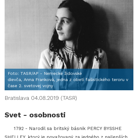
Foto: TASR/AP - Nemecké židovské
dievča, Anna Franková, jedna z obetí fašistického teroru v
čase 2. svetovej vojny
Bratislava 04.08.2019 (TASR)
Svet - osobnosti
1792 - Narodil sa britský básnik PERCY BYSSHE
SHELLEY, ktorý je považovaný za jedného z najlepších