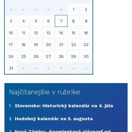
-
-
-
-
-
1
2
3
4
5
6
7
8
9
10
11
12
13
14
15
16
17
18
19
20
21
22
23
24
25
26
27
28
29
30
31
-
-
-
-
-
-
Najčítanejšie v rubrike
1
Slovensko: Historický kalendár na 4. júla
2
Hudobný kalendár na 5. augusta
3
Nové Zámky: Spomienková slávnosť pri