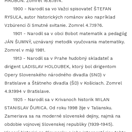
HROBOŇ. Zomrel 16.6.1914.
1900 - Narodil sa vo Važci spisovateľ ŠTEFAN
RYSUĽA, autor historických románov ako napríklad
Vzbúrenci či Smutné svitanie. Zomrel 4.7.1976.
1901 - Narodil sa v obci Bobot matematik a pedagóg
JÁN ŠUMNÝ, uznávaný metodik vyučovania matematiky.
Zomrel v máji 1981.
1913 - Narodil sa v Prahe hudobný skladateľ a
dirigent LADISLAV HOLOUBEK, ktorý bol dirigentom
Opery Slovenského národného divadla (SND) v
Bratislave a Štátneho divadla (ŠD) v Košiciach. Zomrel
4.9.1994 v Bratislave.
1925 - Narodil sa v Krivanoch historik MILAN
STANISLAV ĎURICA. Od roku 1998 žije v Taliansku.
Zameriava sa na moderné slovenské dejiny, najmä na
obdobie vojnovej Slovenskej republiky (1939-1945).