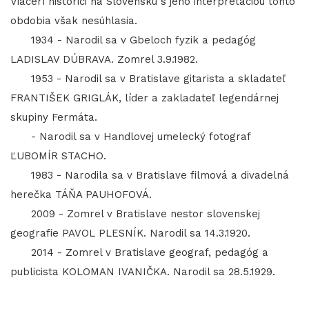
Viacerí historici na Slovensku s jeho interpretáciou tohto
obdobia však nesúhlasia.
1934 - Narodil sa v Gbeloch fyzik a pedagóg
LADISLAV DÚBRAVA. Zomrel 3.9.1982.
1953 - Narodil sa v Bratislave gitarista a skladateľ
FRANTIŠEK GRIGLÁK, líder a zakladateľ legendárnej
skupiny Fermáta.
- Narodil sa v Handlovej umelecký fotograf
ĽUBOMÍR STACHO.
1983 - Narodila sa v Bratislave filmová a divadelná
herečka TÁŇA PAUHOFOVÁ.
2009 - Zomrel v Bratislave nestor slovenskej
geografie PAVOL PLESNÍK. Narodil sa 14.3.1920.
2014 - Zomrel v Bratislave geograf, pedagóg a
publicista KOLOMAN IVANIČKA. Narodil sa 28.5.1929.