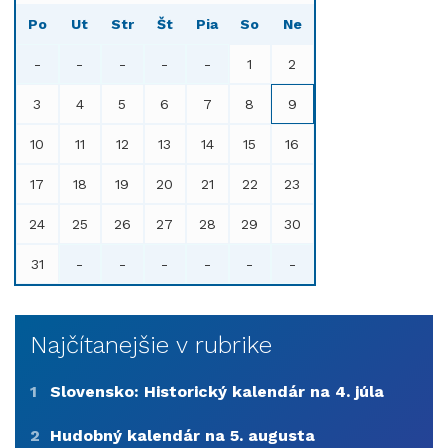
Po
Ut
Str
Št
Pia
So
Ne
-
-
-
-
-
1
2
3
4
5
6
7
8
9
10
11
12
13
14
15
16
17
18
19
20
21
22
23
24
25
26
27
28
29
30
31
-
-
-
-
-
-
Najčítanejšie v rubrike
1
Slovensko: Historický kalendár na 4. júla
2
Hudobný kalendár na 5. augusta