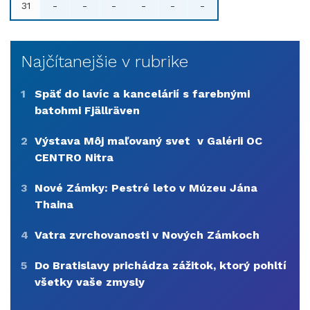
31
-
-
-
-
-
-
Najčítanejšie v rubrike
1
Späť do lavíc a kancelárií s farebnými
batohmi Fjällräven
2
Výstava Môj maľovaný svet v Galérii OC
CENTRO Nitra
3
Nové Zámky: Pestré leto v Múzeu Jána
Thaina
4
Vatra zvrchovanosti v Nových Zámkoch
5
Do Bratislavy prichádza zážitok, ktorý pohltí
všetky vaše zmysly