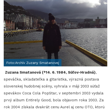
Foto:Archív Zuzany Smatanovej
Zuzana Smatanová (*14. 6. 1984, Súľov-Hradná)
,
speváčka, skladateľka a gitaristka, výrazná postava
slovenskej hudobnej scény, vyhrala v máji 2003 súťaž
spevákov Coca Cola PopStar, v septembri 2003 vydala
prvý album Entirely Good, bola objavom roka 2003. Za
rok 2004 získala dvakrát cenu Aurel aj cenu OTO, ktorú