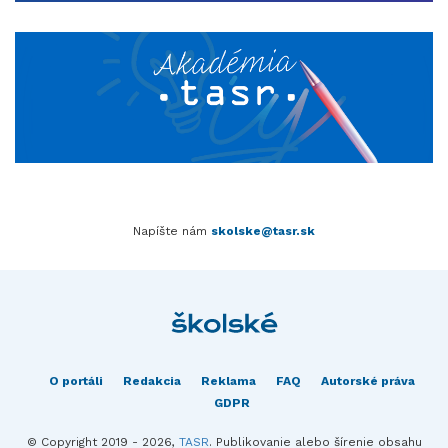
Napíšte nám
skolske@tasr.sk
O portáli
Redakcia
Reklama
FAQ
Autorské práva
GDPR
© Copyright 2019 - 2026,
TASR
. Publikovanie alebo šírenie obsahu