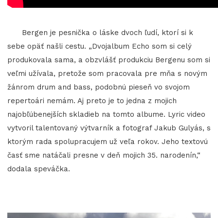
Bergen je pesnička o láske dvoch ľudí, ktorí si k
sebe opäť našli cestu. „Dvojalbum Echo som si celý
produkovala sama, a obzvlášť produkciu Bergenu som si
veľmi užívala, pretože som pracovala pre mňa s novým
žánrom drum and bass, podobnú pieseň vo svojom
repertoári nemám. Aj preto je to jedna z mojich
najobľúbenejších skladieb na tomto albume. Lyric video
vytvoril talentovaný výtvarník a fotograf Jakub Gulyás, s
ktorým rada spolupracujem už veľa rokov. Jeho textovú
časť sme natáčali presne v deň mojich 35. narodenín,“
dodala speváčka.