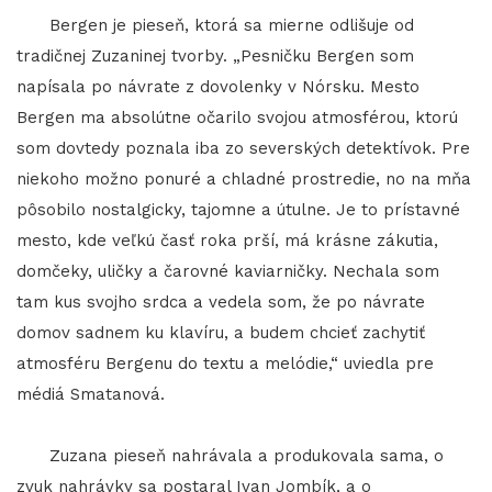
Bergen je pieseň, ktorá sa mierne odlišuje od
tradičnej Zuzaninej tvorby. „Pesničku Bergen som
napísala po návrate z dovolenky v Nórsku. Mesto
Bergen ma absolútne očarilo svojou atmosférou, ktorú
som dovtedy poznala iba zo severských detektívok. Pre
niekoho možno ponuré a chladné prostredie, no na mňa
pôsobilo nostalgicky, tajomne a útulne. Je to prístavné
mesto, kde veľkú časť roka prší, má krásne zákutia,
domčeky, uličky a čarovné kaviarničky. Nechala som
tam kus svojho srdca a vedela som, že po návrate
domov sadnem ku klavíru, a budem chcieť zachytiť
atmosféru Bergenu do textu a melódie,“ uviedla pre
médiá Smatanová.
Zuzana pieseň nahrávala a produkovala sama, o
zvuk nahrávky sa postaral Ivan Jombík, a o