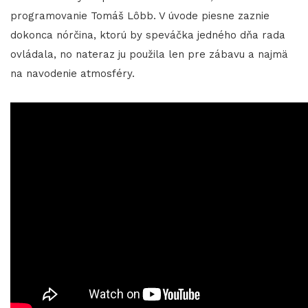
programovanie Tomáš Lôbb. V úvode piesne zaznie
dokonca nórčina, ktorú by speváčka jedného dňa rada
ovládala, no nateraz ju použila len pre zábavu a najmä
na navodenie atmosféry.