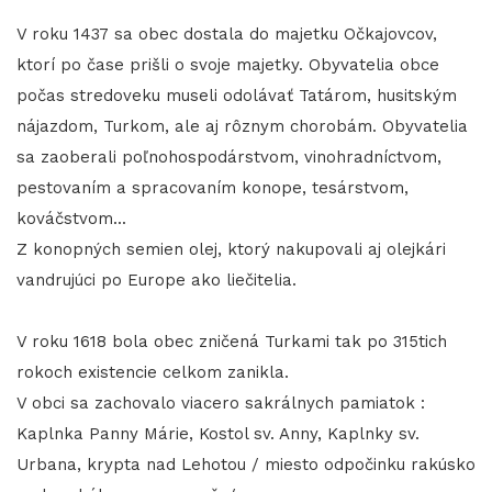
V roku 1437 sa obec dostala do majetku Očkajovcov,
ktorí po čase prišli o svoje majetky. Obyvatelia obce
počas stredoveku museli odolávať Tatárom, husitským
nájazdom, Turkom, ale aj rôznym chorobám. Obyvatelia
sa zaoberali poľnohospodárstvom, vinohradníctvom,
pestovaním a spracovaním konope, tesárstvom,
kováčstvom...
Z konopných semien olej, ktorý nakupovali aj olejkári
vandrujúci po Europe ako liečitelia.
V roku 1618 bola obec zničená Turkami tak po 315tich
rokoch existencie celkom zanikla.
V obci sa zachovalo viacero sakrálnych pamiatok :
Kaplnka Panny Márie, Kostol sv. Anny, Kaplnky sv.
Urbana, krypta nad Lehotou / miesto odpočinku rakúsko