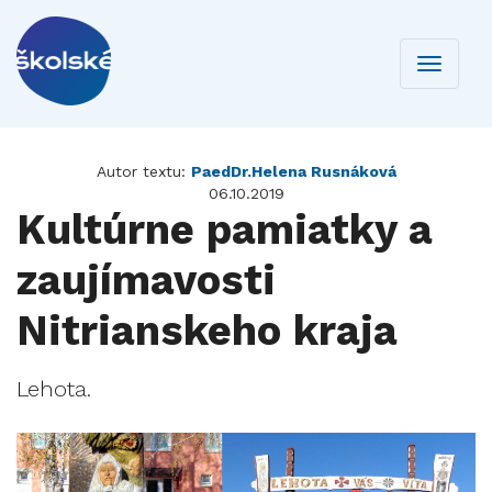
Toggle
navigati
Autor textu:
PaedDr.Helena Rusnáková
06.10.2019
Kultúrne pamiatky a
zaujímavosti
Nitrianskeho kraja
Lehota.