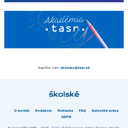
Napíšte nám
skolske@tasr.sk
O portáli
Redakcia
Reklama
FAQ
Autorské práva
GDPR
© Copyright 2019 - 2026,
TASR
. Publikovanie alebo šírenie obsahu