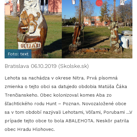
Foto: text
Bratislava 06.10.2019 (Skolske.sk)
Lehota sa nachádza v okrese Nitra. Prvá písomná
zmienka o tejto obci sa datujedo obdobia Matúša Čáka
Trenčianskeho. Obec kolonizoval komes Aba zo
šľachtického rodu Hunt – Poznan. Novozaložené obce
sa v tom období nazývali Lehotami, Vôľami, Porubami ...V
prípade tejto obce to bola ABALEHOTA. Neskôr patrila
obec Hradu Hlohovec.