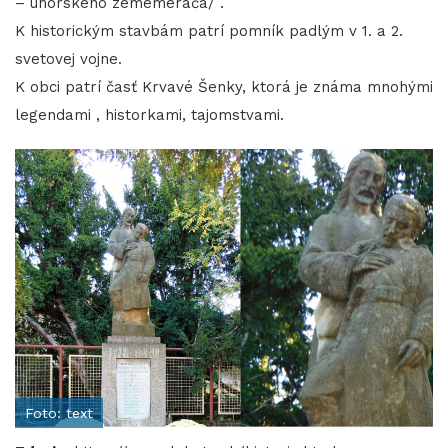
– uhorského zememerača/ .
K historickým stavbám patrí pomník padlým v 1. a 2.
svetovej vojne.
K obci patrí časť Krvavé Šenky, ktorá je známa mnohými
legendami , historkami, tajomstvami.
Foto: text