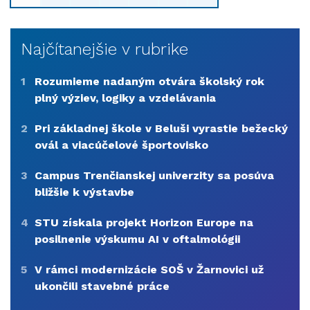
Najčítanejšie v rubrike
1
Rozumieme nadaným otvára školský rok
plný výziev, logiky a vzdelávania
2
Pri základnej škole v Beluši vyrastie bežecký
ovál a viacúčelové športovisko
3
Campus Trenčianskej univerzity sa posúva
bližšie k výstavbe
4
STU získala projekt Horizon Europe na
posilnenie výskumu AI v oftalmológii
5
V rámci modernizácie SOŠ v Žarnovici už
ukončili stavebné práce