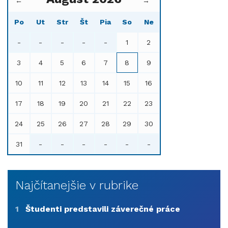
←
→
Po
Ut
Str
Št
Pia
So
Ne
-
-
-
-
-
1
2
3
4
5
6
7
8
9
10
11
12
13
14
15
16
17
18
19
20
21
22
23
24
25
26
27
28
29
30
31
-
-
-
-
-
-
Najčítanejšie v rubrike
1
Študenti predstavili záverečné práce