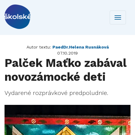
Toggle
navigati
Autor textu:
PaedDr.Helena Rusnáková
07.10.2019
Palček Maťko zabával
novozámocké deti
Vydarené rozprávkové predpoludnie.