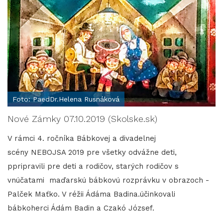
Foto: PaedDr.Helena Rusnáková
Nové Zámky 07.10.2019 (Skolske.sk)
V rámci 4. ročníka Bábkovej a divadelnej
scény NEBOJSA 2019 pre všetky odvážne deti,
ppripravili pre deti a rodičov, starých rodičov s
vnúčatami maďarskú bábkovú rozprávku v obrazoch -
Palček Maťko. V réžii Ádáma Badina.účinkovali
bábkoherci Ádám Badin a Czakó József.