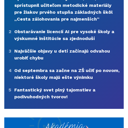
sprístupnil učiteľom metodické materiály
pre žiakov prvého stupňa základných škôl
„Cesta zálohovania pre najmenších“
2
Obstarávanie licencií AI pre vysoké školy a
výskumné inštitúcie sa zjednoduší
3
Najväčšie objavy u detí začínajú odvahou
urobiť chybu
4
Od septembra sa začne na ZŠ učiť po novom,
niektoré školy majú ešte výnimku
5
Fantastický svet plný tajomstiev a
podivuhodných tvorov!