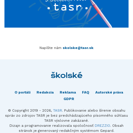
Napíšte nám
skolske@tasr.sk
O portáli
Redakcia
Reklama
FAQ
Autorské práva
GDPR
© Copyright 2019 - 2026,
TASR
. Publikovanie alebo šírenie obsahu
správ zo zdrojov TASR je bez predchádzajúceho písomného súhlasu
TASR výslovne zakázané.
Dizajn a programovanie realizovala spoločnosť
DREZZIO
. Obsah
stránok je generovaný redakčným systémom Gepard.