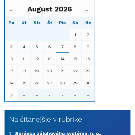
August 2026
←
→
Po
Ut
Str
Št
Pia
So
Ne
-
-
-
-
-
1
2
3
4
5
6
7
8
9
10
11
12
13
14
15
16
17
18
19
20
21
22
23
24
25
26
27
28
29
30
31
-
-
-
-
-
-
Najčítanejšie v rubrike
1
Správca zálohového systému, n. o.,