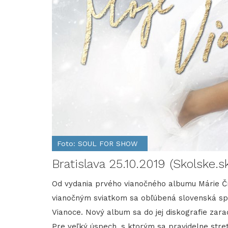
Foto: SOUL FOR SHOW
Bratislava 25.10.2019 (Skolske.s
Od vydania prvého vianočného albumu Márie Čír
vianočným sviatkom sa obľúbená slovenská sp
Vianoce. Nový album sa do jej diskografie zar
Pre veľký úspech, s ktorým sa pravidelne stret