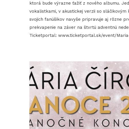
ktorá bude výrazne ťažiť z nového albumu. Jed
vokalistkami, v akustickej verzii so sláčikový
svojich fanúšikov navyše pripravuje aj rôzne 
prekvapenie na záver na štvrtú adventnú nedeľu
Ticketportal: www.ticketportal.sk/event/Maria