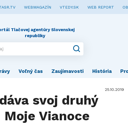
TASR.TV
WEBMAGAZÍN
VTEDY.SK
WEB REPORT
OB
ortál Tlačovej agentúry Slovenskej
republiky
rávy
Voľný čas
Zaujímavosti
História
Pr
25.10.2019
dáva svoj druhý
 Moje Vianoce