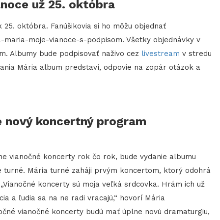
noce už 25. októbra
 25. októbra. Fanúšikovia si ho môžu objednať
va-maria-moje-vianoce-s-podpisom. Všetky objednávky v
om. Albumy bude podpisovať naživo cez
livestream
v stredu
ielania Mária album predstaví, odpovie na zopár otázok a
ne nový koncertný program
ine vianočné koncerty rok čo rok, bude vydanie albumu
 turné. Mária turné zaháji prvým koncertom, ktorý odohrá
 „Vianočné koncerty sú moja veľká srdcovka. Hrám ich už
ia a ľudia sa na ne radi vracajú,“ hovorí Mária
očné vianočné koncerty budú mať úplne novú dramaturgiu,