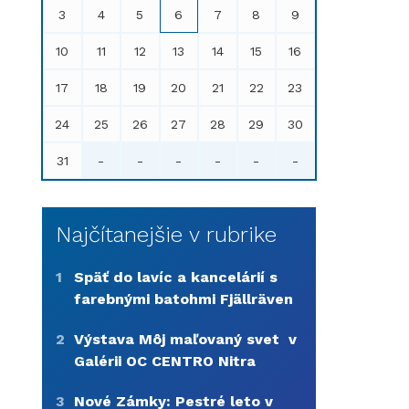
3
4
5
6
7
8
9
10
11
12
13
14
15
16
17
18
19
20
21
22
23
24
25
26
27
28
29
30
31
-
-
-
-
-
-
Najčítanejšie v rubrike
1
Späť do lavíc a kancelárií s
farebnými batohmi Fjällräven
2
Výstava Môj maľovaný svet v
Galérii OC CENTRO Nitra
3
Nové Zámky: Pestré leto v