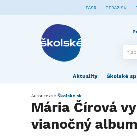
TASR
TERAZ.SK
P
Aktuality
Školské sp
Autor textu:
Školské.sk
Mária Čírová vy
vianočný album