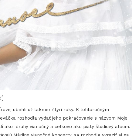
k)
ovej ubehli už takmer štyri roky. K tohtoročným
eváčka rozhodla vydať jeho pokračovanie s názvom Moje
adí ako druhý vianočný a celkovo ako piaty štúdiový album.
ávajú Máriine vianočné koncerty, sa rozhodla vyraziť aj na