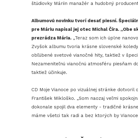
štúdiovky Máriin manažér a hudobný producent
Albumovú novinku tvorí desať piesní. Špeciál
pre Máriu napísal jej otec Michal Číra. „Obe
prezrádza Mária.
„Teraz som ich úplne nanovo
Zvyšok albumu tvoria krásne slovenské koledy
obľúbené svetové vianočné hity, taktiež v šp
Nezameniteľnú vianočnú atmosféru piesňam dod
taktiež účinkuje.
CD Moje Vianoce po vizuálnej stránke dotvoril o
František Mikloško. „Som naozaj veľmi spokojná
dokonale spojil dva elementy - tradičné krásn
máme všetci tak radi a bez ktorých by Vianoce 