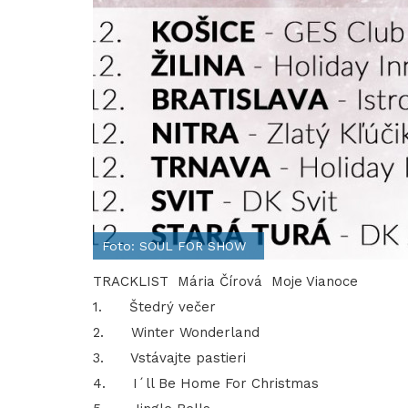
Foto: SOUL FOR SHOW
TRACKLIST Mária Čírová Moje Vianoce
1. Štedrý večer
2. Winter Wonderland
3. Vstávajte pastieri
4. I´ll Be Home For Christmas