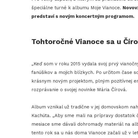
špeciálne turné k albumu Moje Vianoce.
Novovz
predstaví s novým koncertným programom.
Tohtoročné Vianoce sa u Čírov
„Keď som v roku 2015 vydala svoj prvý vianočn
fanúšikov a mojich blízkych. Po určitom čase 
krásnym novým projektom, plným pozitívnej ener
rozprávanie o svojej novinke Mária Čírová.
Album vznikal už tradične v jej domovskom nah
Kachúta. „Aby sme mali na prípravy dostatok ča
mesiace sme dávali dohromady materiál na alb
tento rok sa u nás doma Vianoce začali už v let