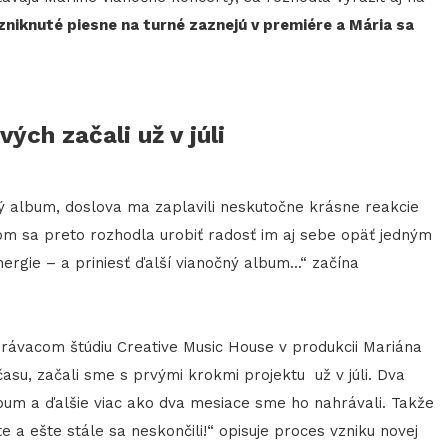
niknuté piesne na turné zaznejú v premiére a Mária sa
ých začali už v júli
ý album, doslova ma zaplavili neskutočne krásne reakcie
som sa preto rozhodla urobiť radosť im aj sebe opäť jedným
gie – a priniesť ďalší vianočný album...“ začína
rávacom štúdiu Creative Music House v produkcii Mariána
su, začali sme s prvými krokmi projektu už v júli. Dva
um a ďalšie viac ako dva mesiace sme ho nahrávali. Takže
e a ešte stále sa neskončili!“ opisuje proces vzniku novej