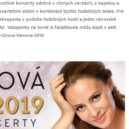
notlivé koncerty odohrá v rôznych verziách, s kapelou a
m kvartetom alebo v kombinácii týchto hudobných telies. Pre
prekvapenia v podobe hudobných hostí a jedno obrovské
! Vstupenky na turné si fanúšikovia môžu kúpiť v sieti
-Cirova-Vianoce-2019