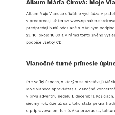
Album Mária Čírová: Moje Via
Album Moje Vianoce oficiálne vychádza v piatok
v predpredaji už teraz: www.spinaker.sk/ciro
predpredaji budú odoslané s Máriiným podpis
23. 10. okolo 18:00 a v rámci tohto živého vys
podpíše všetky CD.
Vianočné turné prinesie úpl
Pre veľký úspech, s ktorým sa stretávajú Mári
Moje Vianoce sprevádzať aj vianočné koncertné
v prvú adventnú nedeľu 1. decembra Košiciach.
siedmy rok, čiže už sa z toho stala pekná tradíc
o pripravovanom turné. Ako prezrádza, tohtor