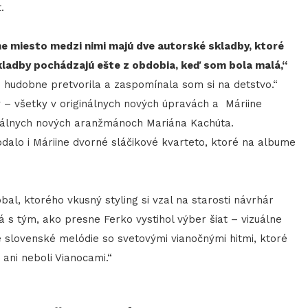
.
ne miesto medzi nimi majú dve autorské skladby, ktoré
 skladby pochádzajú ešte z obdobia, keď som bola malá,“
 hudobne pretvorila a zaspomínala som si na detstvo.“
 – všetky v originálnych nových úpravách a Máriine
eciálnych nových aranžmánoch Mariána Kachúta.
alo i Máriine dvorné sláčikové kvarteto, ktoré na albume
bal, ktorého vkusný styling si vzal na starosti návrhár
 s tým, ako presne Ferko vystihol výber šiat – vizuálne
e slovenské melódie so svetovými vianočnými hitmi, ktoré
ani neboli Vianocami.“