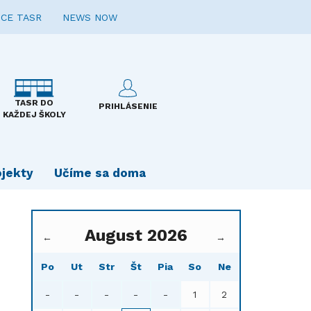
CE TASR
NEWS NOW
TASR DO
PRIHLÁSENIE
KAŽDEJ ŠKOLY
ojekty
Učíme sa doma
August 2026
←
→
Po
Ut
Str
Št
Pia
So
Ne
-
-
-
-
-
1
2