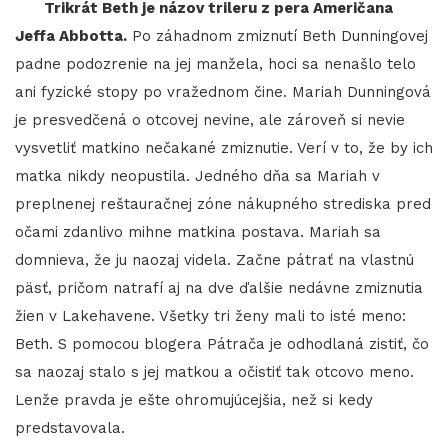
Trikrát Beth je názov trileru z pera Američana
Jeffa Abbotta.
Po záhadnom zmiznutí Beth Dunningovej
padne podozrenie na jej manžela, hoci sa nenašlo telo
ani fyzické stopy po vražednom čine. Mariah Dunningová
je presvedčená o otcovej nevine, ale zároveň si nevie
vysvetliť matkino nečakané zmiznutie. Verí v to, že by ich
matka nikdy neopustila. Jedného dňa sa Mariah v
preplnenej reštauračnej zóne nákupného strediska pred
očami zdanlivo mihne matkina postava. Mariah sa
domnieva, že ju naozaj videla. Začne pátrať na vlastnú
päsť, pričom natrafí aj na dve ďalšie nedávne zmiznutia
žien v Lakehavene. Všetky tri ženy mali to isté meno:
Beth. S pomocou blogera Pátrača je odhodlaná zistiť, čo
sa naozaj stalo s jej matkou a očistiť tak otcovo meno.
Lenže pravda je ešte ohromujúcejšia, než si kedy
predstavovala.