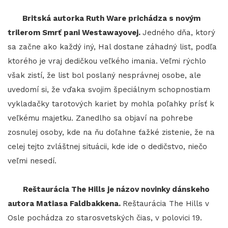
Britská autorka Ruth Ware prichádza s novým
trilerom Smrť pani Westawayovej.
Jedného dňa, ktorý
sa začne ako každý iný, Hal dostane záhadný list, podľa
ktorého je vraj dedičkou veľkého imania. Veľmi rýchlo
však zistí, že list bol poslaný nesprávnej osobe, ale
uvedomí si, že vďaka svojim špeciálnym schopnostiam
vykladačky tarotových kariet by mohla poľahky prísť k
veľkému majetku. Zanedlho sa objaví na pohrebe
zosnulej osoby, kde na ňu doľahne ťažké zistenie, že na
celej tejto zvláštnej situácii, kde ide o dedičstvo, niečo
veľmi nesedí.
Reštaurácia The Hills je názov novinky dánskeho
autora Matiasa Faldbakkena.
Reštaurácia The Hills v
Osle pochádza zo starosvetských čias, v polovici 19.