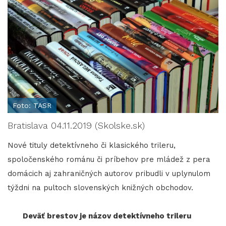
Foto: TASR
Bratislava 04.11.2019 (Skolske.sk)
Nové tituly detektívneho či klasického trileru,
spoločenského románu či príbehov pre mládež z pera
domácich aj zahraničných autorov pribudli v uplynulom
týždni na pultoch slovenských knižných obchodov.
Deväť brestov je názov detektívneho trileru