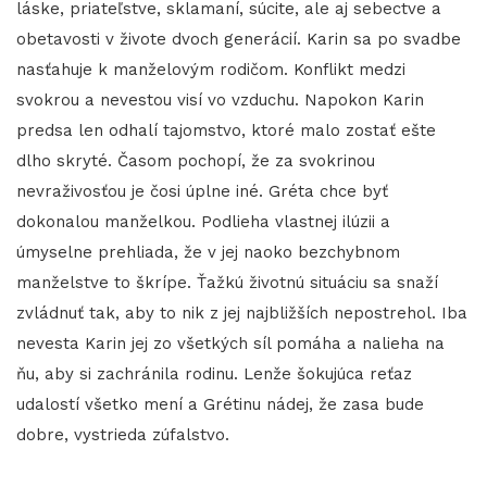
láske, priateľstve, sklamaní, súcite, ale aj sebectve a
obetavosti v živote dvoch generácií. Karin sa po svadbe
nasťahuje k manželovým rodičom. Konflikt medzi
svokrou a nevestou visí vo vzduchu. Napokon Karin
predsa len odhalí tajomstvo, ktoré malo zostať ešte
dlho skryté. Časom pochopí, že za svokrinou
nevraživosťou je čosi úplne iné. Gréta chce byť
dokonalou manželkou. Podlieha vlastnej ilúzii a
úmyselne prehliada, že v jej naoko bezchybnom
manželstve to škrípe. Ťažkú životnú situáciu sa snaží
zvládnuť tak, aby to nik z jej najbližších nepostrehol. Iba
nevesta Karin jej zo všetkých síl pomáha a nalieha na
ňu, aby si zachránila rodinu. Lenže šokujúca reťaz
udalostí všetko mení a Grétinu nádej, že zasa bude
dobre, vystrieda zúfalstvo.