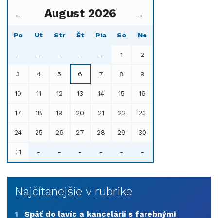
August 2026
←
→
Po
Ut
Str
Št
Pia
So
Ne
-
-
-
-
-
1
2
3
4
5
6
7
8
9
10
11
12
13
14
15
16
17
18
19
20
21
22
23
24
25
26
27
28
29
30
31
-
-
-
-
-
-
Najčítanejšie v rubrike
1
Späť do lavíc a kancelárií s farebnými