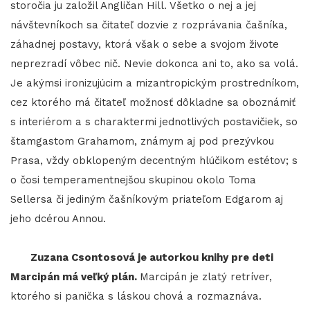
storočia ju založil Angličan Hill. Všetko o nej a jej
návštevníkoch sa čitateľ dozvie z rozprávania čašníka,
záhadnej postavy, ktorá však o sebe a svojom živote
neprezradí vôbec nič. Nevie dokonca ani to, ako sa volá.
Je akýmsi ironizujúcim a mizantropickým prostredníkom,
cez ktorého má čitateľ možnosť dôkladne sa oboznámiť
s interiérom a s charaktermi jednotlivých postavičiek, so
štamgastom Grahamom, známym aj pod prezývkou
Prasa, vždy obklopeným decentným hlúčikom estétov; s
o čosi temperamentnejšou skupinou okolo Toma
Sellersa či jediným čašníkovým priateľom Edgarom aj
jeho dcérou Annou.
Zuzana Csontosová je autorkou knihy pre deti
Marcipán má veľký plán.
Marcipán je zlatý retríver,
ktorého si panička s láskou chová a rozmaznáva.