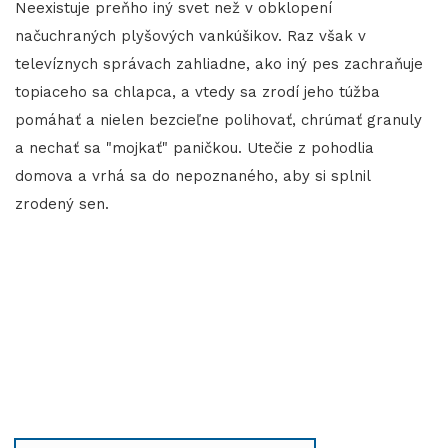
Neexistuje preňho iný svet než v obklopení
načuchraných plyšových vankúšikov. Raz však v
televíznych správach zahliadne, ako iný pes zachraňuje
topiaceho sa chlapca, a vtedy sa zrodí jeho túžba
pomáhať a nielen bezcieľne polihovať, chrúmať granuly
a nechať sa "mojkať" paničkou. Utečie z pohodlia
domova a vrhá sa do nepoznaného, aby si splnil
zrodený sen.