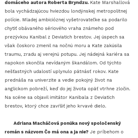
domáceho autora Roberta Bryndzu.
Kate Marshallová
bola vychádzajúcou hviezdou londýnskej metropolitnej
polície. Mladej ambicióznej vyšetrovateľke sa podarilo
chytiť obávaného sériového vraha známeho pod
prezývkou Kanibal z Deviatich brestov. Jej úspech sa
však čoskoro zmenil na nočnú moru a Kate zakúsila
traumu, zradu aj verejnú potupu. Jej nádejná kariéra sa
napokon skončila nevídaným škandálom. Od týchto
nešťastných udalostí uplynulo pätnásť rokov. Kate
prednáša na univerzite a vedie pokojný život na
anglickom pobreží, keď do jej života opäť vtrhne zločin.
Na scéne sa objavil imitátor Kanibala z Deviatich
brestov, ktorý chce zavŕšiť jeho krvavé dielo.
Adriana Macháčová ponúka nový spoločenský
román s názvom Čo má ona a ja nie?
Je príbehom o