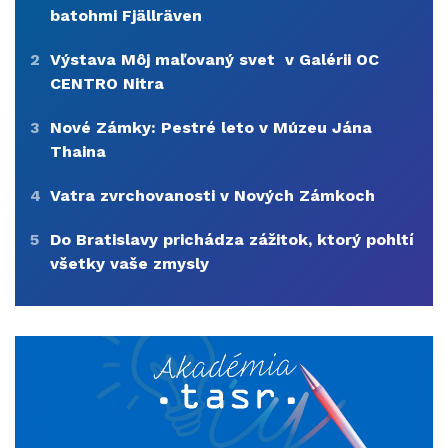
batohmi Fjällräven
2
Výstava Môj maľovaný svet v Galérii OC
CENTRO Nitra
3
Nové Zámky: Pestré leto v Múzeu Jána
Thaina
4
Vatra zvrchovanosti v Nových Zámkoch
5
Do Bratislavy prichádza zážitok, ktorý pohltí
všetky vaše zmysly