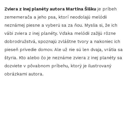
Zviera z inej planéty autora Martina Šišku
je príbeh
zememerača a jeho psa, ktorí neodolajú melódii
neznámej piesne a vyberú sa za ňou. Myslia si, že ich
vábi zviera z inej planéty. Vďaka melódii zažijú rôzne
dobrodružstvá, spoznajú zvláštne tvory a nakoniec ich
pieseň privedie domov. Ale už nie sú len dvaja, vrátia sa
štyria. Kto alebo čo je neznáme zviera z inej planéty sa
dozviete v pôvabnom príbehu, ktorý je ilustrovaný
obrázkami autora.