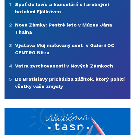
1
Späť do lavíc a kancelárií s farebnými
batohmi Fjällräven
2
Nové Zámky: Pestré leto v Múzeu Jána
Thaina
3
Výstava Môj maľovaný svet v Galérii OC
CENTRO Nitra
4
Vatra zvrchovanosti v Nových Zámkoch
5
Do Bratislavy prichádza zážitok, ktorý pohltí
všetky vaše zmysly