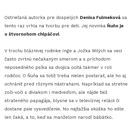
Ostrieľaná autorka pre dospelých
Denisa Fulmeková
sa
tento raz vrhla na tvorbu pre deti. Jej novinka
Ňuňo je
o štvornohom chlpáčovi
.
V trochu bláznivej rodinke Inge a Jožka Milých sa veci
často zvrtnú nečakaným smerom a s príchodom
neposedného psíka sa dvojica ocitá takmer v roli
rodičov. O Ňuňa sa totiž treba nielen postarať, ale ho aj
ochrániť pred rôznymi nástrahami. Napríklad sa stretne
zoči-voči s diviakom i medveďom, ale nájde tiež
strateného papagája, blysne sa v televíznej relácii či
dostane psie vysvedčenie. No najťažšia skúška ho ešte
len čaká, a to, keď sa manželom narodí bábätko.