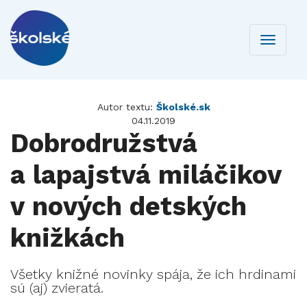
Toggle
navigati
Autor textu:
Školské.sk
04.11.2019
Dobrodružstvá
a lapajstvá miláčikov
v nových detských
knižkách
Všetky knižné novinky spája, že ich hrdinami
sú (aj) zvieratá.