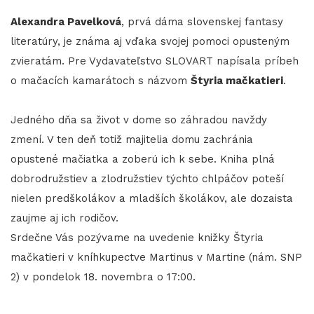
Alexandra Pavelková
, prvá dáma slovenskej fantasy
literatúry, je známa aj vďaka svojej pomoci opusteným
zvieratám. Pre Vydavateľstvo SLOVART napísala príbeh
o mačacích kamarátoch s názvom
Štyria mačkatieri
.
Jedného dňa sa život v dome so záhradou navždy
zmení. V ten deň totiž majitelia domu zachránia
opustené mačiatka a zoberú ich k sebe. Kniha plná
dobrodružstiev a zlodružstiev týchto chlpáčov poteší
nielen predškolákov a mladších školákov, ale dozaista
zaujme aj ich rodičov.
Srdečne Vás pozývame na uvedenie knižky Štyria
mačkatieri v kníhkupectve Martinus v Martine (nám. SNP
2) v pondelok 18. novembra o 17:00.