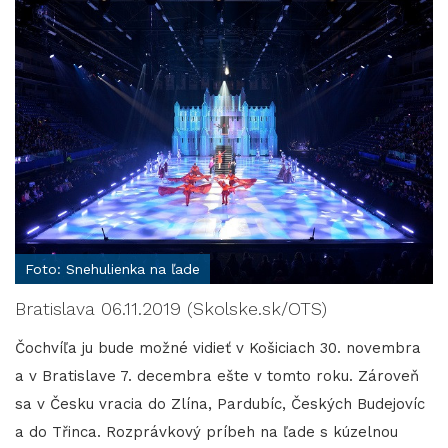
Foto: Snehulienka na ľade
Bratislava 06.11.2019 (Skolske.sk/OTS)
Čochvíľa ju bude možné vidieť v Košiciach 30. novembra
a v Bratislave 7. decembra ešte v tomto roku. Zároveň
sa v Česku vracia do Zlína, Pardubíc, Českých Budejovíc
a do Třinca. Rozprávkový príbeh na ľade s kúzelnou