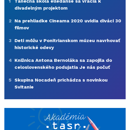
1
Tanečná škola elledanse sa vracia k
divadelným projektom
2
Na prehliadke Cineama 2020 uvidia diváci 30
filmov
3
Deti môžu v Ponitrianskom múzeu navrhovať
historické odevy
4
Knižnica Antona Bernoláka sa zapojila do
celoslovenského podujatia Je nás počuť
5
Skupina Nocadeň prichádza s novinkou
Svitanie