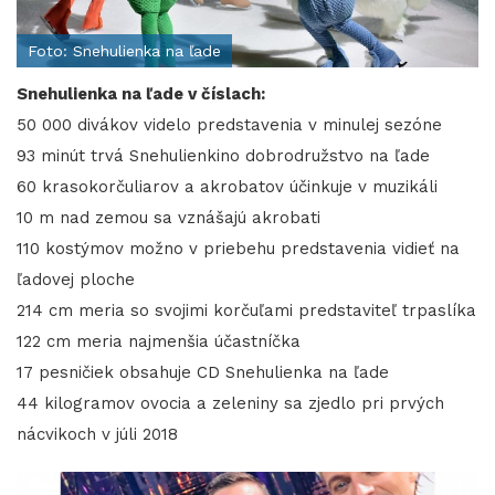
Foto: Snehulienka na ľade
Snehulienka na ľade v číslach:
50 000 divákov videlo predstavenia v minulej sezóne
93 minút trvá Snehulienkino dobrodružstvo na ľade
60 krasokorčuliarov a akrobatov účinkuje v muzikáli
10 m nad zemou sa vznášajú akrobati
110 kostýmov možno v priebehu predstavenia vidieť na
ľadovej ploche
214 cm meria so svojimi korčuľami predstaviteľ trpaslíka
122 cm meria najmenšia účastníčka
17 pesničiek obsahuje CD Snehulienka na ľade
44 kilogramov ovocia a zeleniny sa zjedlo pri prvých
nácvikoch v júli 2018