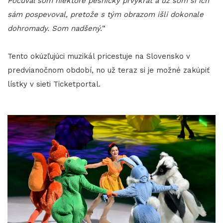
Počúval som niektoré pesničky prvýkrát a už som si ich
sám pospevoval, pretože s tým obrazom išli dokonale
dohromady. Som nadšený.
“
Tento okúzľujúci muzikál pricestuje na Slovensko v
predvianočnom období, no už teraz si je možné zakúpiť
lístky v sieti Ticketportal.