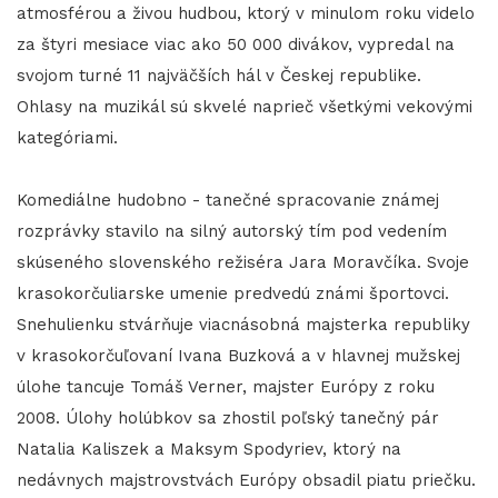
atmosférou a živou hudbou, ktorý v minulom roku videlo
za štyri mesiace viac ako 50 000 divákov, vypredal na
svojom turné 11 najväčších hál v Českej republike.
Ohlasy na muzikál sú skvelé naprieč všetkými vekovými
kategóriami.
Komediálne hudobno - tanečné spracovanie známej
rozprávky stavilo na silný autorský tím pod vedením
skúseného slovenského režiséra Jara Moravčíka. Svoje
krasokorčuliarske umenie predvedú známi športovci.
Snehulienku stvárňuje viacnásobná majsterka republiky
v krasokorčuľovaní Ivana Buzková a v hlavnej mužskej
úlohe tancuje Tomáš Verner, majster Európy z roku
2008. Úlohy holúbkov sa zhostil poľský tanečný pár
Natalia Kaliszek a Maksym Spodyriev, ktorý na
nedávnych majstrovstvách Európy obsadil piatu priečku.