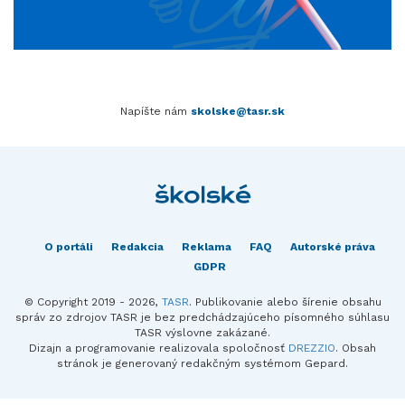
Napíšte nám
skolske@tasr.sk
O portáli
Redakcia
Reklama
FAQ
Autorské práva
GDPR
© Copyright 2019 - 2026,
TASR
. Publikovanie alebo šírenie obsahu
správ zo zdrojov TASR je bez predchádzajúceho písomného súhlasu
TASR výslovne zakázané.
Dizajn a programovanie realizovala spoločnosť
DREZZIO
. Obsah
stránok je generovaný redakčným systémom Gepard.