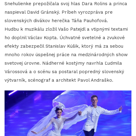
Snehulienke prepožičala svoj hlas Dara Rolins a princa
naspieval David Gránský. Príbeh vyrozpráva pre
slovenských divákov herečka Táňa Pauhofová.
Hudbu k muzikálu zložil Vašo Patejdl a vtipnými textami
ho doplnil Václav Kopta. Úchvatné svetelné a zvukové
efekty zabezpečil Stanislav Kúšik, ktorý má za sebou
mnoho rokov úspešnej práce na medzinárodných show
svetovej úrovne. Nádherné kostýmy navrhla Ľudmila
Várossová a o scénu sa postaral popredný slovenský
výtvarník, scénograf a architekt Pavol Andraško.