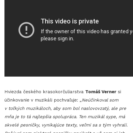
Hviezda českého krasokorčuliarstva
Tomáš Verner
si
účinkovanie v muzikáli pochvaľuje: „
Neúčinkoval som
v toľkých muzikáloch, aby som bol naslovovzatý, ale pre
mňa je to tá najlepšia spolupráca. Ten muzikál sype, má
skvelé pesničky, vynikajúce texty, veľmi sa s tým vyhrali.