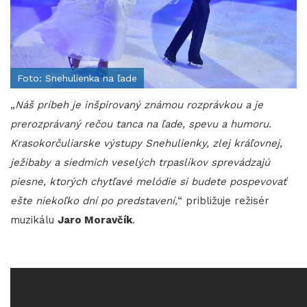
Foto: Snehulienka na ľade
„
Náš príbeh je inšpirovaný známou rozprávkou a je
prerozprávaný rečou tanca na ľade, spevu a humoru.
Krasokorčuliarske výstupy Snehulienky, zlej kráľovnej,
ježibaby a siedmich veselých trpaslíkov sprevádzajú
piesne, ktorých chytľavé melódie si budete pospevovať
ešte niekoľko dní po predstavení,
“ približuje režisér
muzikálu
Jaro Moravčík
.