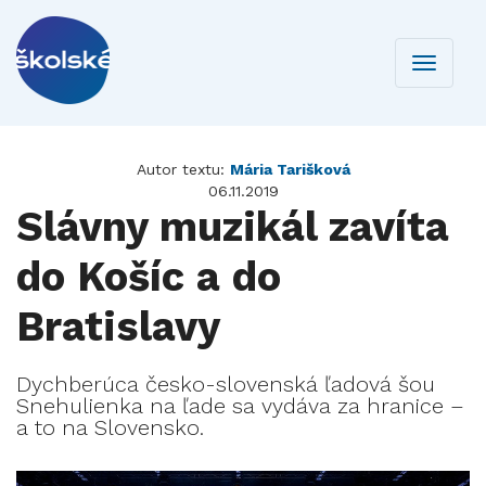
Toggle
navigati
Autor textu:
Mária Tarišková
06.11.2019
Slávny muzikál zavíta
do Košíc a do
Bratislavy
Dychberúca česko-slovenská ľadová šou
Snehulienka na ľade sa vydáva za hranice –
a to na Slovensko.