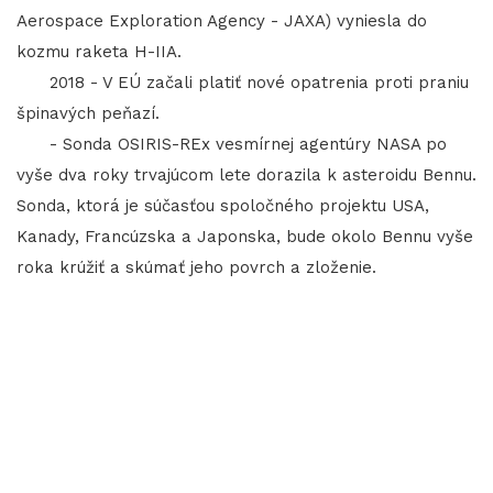
Aerospace Exploration Agency - JAXA) vyniesla do
kozmu raketa H-IIA.
2018 - V EÚ začali platiť nové opatrenia proti praniu
špinavých peňazí.
- Sonda OSIRIS-REx vesmírnej agentúry NASA po
vyše dva roky trvajúcom lete dorazila k asteroidu Bennu.
Sonda, ktorá je súčasťou spoločného projektu USA,
Kanady, Francúzska a Japonska, bude okolo Bennu vyše
roka krúžiť a skúmať jeho povrch a zloženie.