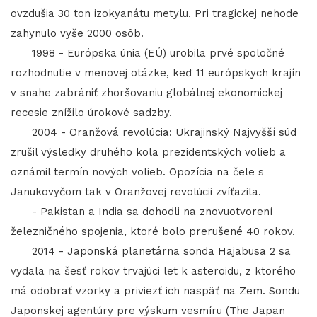
ovzdušia 30 ton izokyanátu metylu. Pri tragickej nehode
zahynulo vyše 2000 osôb.
1998 - Európska únia (EÚ) urobila prvé spoločné
rozhodnutie v menovej otázke, keď 11 európskych krajín
v snahe zabrániť zhoršovaniu globálnej ekonomickej
recesie znížilo úrokové sadzby.
2004 - Oranžová revolúcia: Ukrajinský Najvyšší súd
zrušil výsledky druhého kola prezidentských volieb a
oznámil termín nových volieb. Opozícia na čele s
Janukovyčom tak v Oranžovej revolúcii zvíťazila.
- Pakistan a India sa dohodli na znovuotvorení
železničného spojenia, ktoré bolo prerušené 40 rokov.
2014 - Japonská planetárna sonda Hajabusa 2 sa
vydala na šesť rokov trvajúci let k asteroidu, z ktorého
má odobrať vzorky a priviezť ich naspäť na Zem. Sondu
Japonskej agentúry pre výskum vesmíru (The Japan