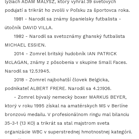
lyžiach ADAM MALYSZ, ktorý vyhral 39 svetových
podujatí a trikrát ho zvolili v Poľsku za športovca roka.
1981 - Narodil sa známy španielsky futbalista -
útočník DAVID VILLA.
1982 - Narodil sa svetoznámy ghanský futbalista
MICHAEL ESSIEN.
2014 - Zomrel britský hudobník IAN PATRICK
McLAGAN, známy z pôsobenia v skupine Small Faces.
Narodil sa 12.5.1945.
2018 - Zomrel najbohatší človek Belgicka,
podnikateľ ALBERT FRERE. Narodil sa 4.2.1926.
- Zomrel bývalý nemecký boxer MARKUS BEYER,
ktorý v roku 1995 získal na amatérskych MS v Berlíne
bronzovú medailu. V profesionálnom ringu mal bilanciu
35-3-1 (13 KO) a trikrát sa stal majstrom sveta
organizácie WBC v superstrednej hmotnostnej kategórii.