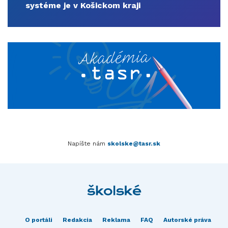
systéme je v Košickom kraji
Napíšte nám
skolske@tasr.sk
O portáli
Redakcia
Reklama
FAQ
Autorské práva