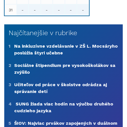
31
-
-
-
-
-
-
Najčítanejšie v rubrike
1
Na inkluzívne vzdelávanie v ZŠ L. Mocsáryho
poslúžia štyri učebne
2
Sociálne štipendium pre vysokoškolákov sa
zvýšilo
3
Učiteľov od práce v školstve odrádza aj
správanie detí
4
SUNG žiada viac hodín na výučbu druhého
cudzieho jazyka
5
ŠIOV: Najviac prvákov zapojených v duálnom