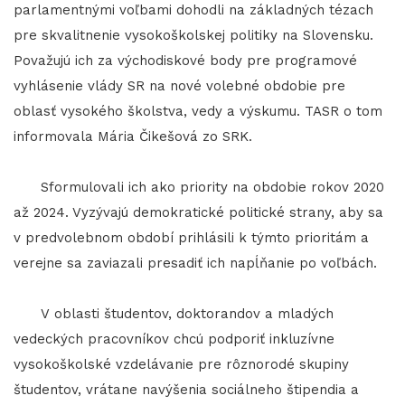
parlamentnými voľbami dohodli na základných tézach
pre skvalitnenie vysokoškolskej politiky na Slovensku.
Považujú ich za východiskové body pre programové
vyhlásenie vlády SR na nové volebné obdobie pre
oblasť vysokého školstva, vedy a výskumu. TASR o tom
informovala Mária Čikešová zo SRK.
Sformulovali ich ako priority na obdobie rokov 2020
až 2024. Vyzývajú demokratické politické strany, aby sa
v predvolebnom období prihlásili k týmto prioritám a
verejne sa zaviazali presadiť ich napĺňanie po voľbách.
V oblasti študentov, doktorandov a mladých
vedeckých pracovníkov chcú podporiť inkluzívne
vysokoškolské vzdelávanie pre rôznorodé skupiny
študentov, vrátane navýšenia sociálneho štipendia a