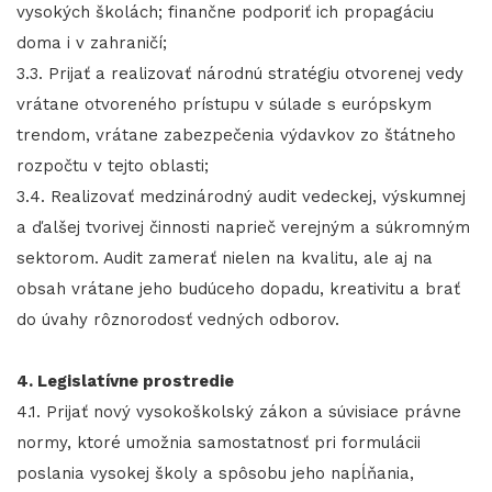
vysokých školách; finančne podporiť ich propagáciu
doma i v zahraničí;
3.3. Prijať a realizovať národnú stratégiu otvorenej vedy
vrátane otvoreného prístupu v súlade s európskym
trendom, vrátane zabezpečenia výdavkov zo štátneho
rozpočtu v tejto oblasti;
3.4. Realizovať medzinárodný audit vedeckej, výskumnej
a ďalšej tvorivej činnosti naprieč verejným a súkromným
sektorom. Audit zamerať nielen na kvalitu, ale aj na
obsah vrátane jeho budúceho dopadu, kreativitu a brať
do úvahy rôznorodosť vedných odborov.
4. Legislatívne prostredie
4.1. Prijať nový vysokoškolský zákon a súvisiace právne
normy, ktoré umožnia samostatnosť pri formulácii
poslania vysokej školy a spôsobu jeho napĺňania,