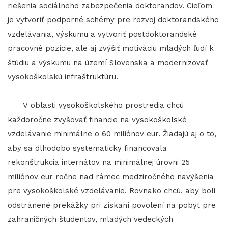
riešenia sociálneho zabezpečenia doktorandov. Cieľom
je vytvoriť podporné schémy pre rozvoj doktorandského
vzdelávania, výskumu a vytvoriť postdoktorandské
pracovné pozície, ale aj zvýšiť motiváciu mladých ľudí k
štúdiu a výskumu na území Slovenska a modernizovať
vysokoškolskú infraštruktúru.
V oblasti vysokoškolského prostredia chcú
každoročne zvyšovať financie na vysokoškolské
vzdelávanie minimálne o 60 miliónov eur. Žiadajú aj o to,
aby sa dlhodobo systematicky financovala
rekonštrukcia internátov na minimálnej úrovni 25
miliónov eur ročne nad rámec medziročného navýšenia
pre vysokoškolské vzdelávanie. Rovnako chcú, aby boli
odstránené prekážky pri získaní povolení na pobyt pre
zahraničných študentov, mladých vedeckých