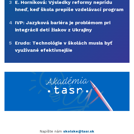
3
E. Horníková: Výsledky reformy neprídu
hneď, keď škola prepíše vzdelávací program
4
IVP: Jazyková bariéra je problémom pri
integrácii detí žiakov z Ukrajiny
5
Erudo: Technológie v školách musia byť
využívané efektívnejšie
Napíšte nám
skolske@tasr.sk