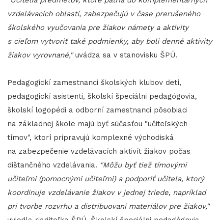
"Učitelia predmetov, ktoré patria do komplementárnych
vzdelávacích oblastí, zabezpečujú v čase prerušeného
školského vyučovania pre žiakov námety a aktivity
s cieľom vytvoriť také podmienky, aby boli denné aktivity
žiakov vyrovnané,"
uvádza sa v stanovisku ŠPÚ.
Pedagogickí zamestnanci školských klubov detí,
pedagogickí asistenti, školskí špeciálni pedagógovia,
školskí logopédi a odborní zamestnanci pôsobiaci
na základnej škole majú byť súčasťou "učiteľských
tímov", ktorí pripravujú komplexné východiská
na zabezpečenie vzdelávacích aktivít žiakov počas
dištančného vzdelávania.
"Môžu byť tiež tímovými
učiteľmi (pomocnými učiteľmi) a podporiť učiteľa, ktorý
koordinuje vzdelávanie žiakov v jednej triede, napríklad
pri tvorbe rozvrhu a distribuovaní materiálov pre žiakov,"