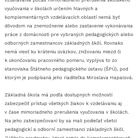
vzdelávania počas mimoriadneho prerušenia školského
vyučovania v školách určením hlavných a
komplementárnych vzdelávacích oblastí nemá byť
dôvodom na znemožnenie alebo zastavenie vykonávania
práce z domácnosti pre vybraných pedagogických alebo
odborných zamestnancov základných škôl. Rovnako
nemá viesť ku kráteniu úväzkov, znižovaniu miezd či
k ukončovaniu pracovného pomeru. Vyplýva to zo
stanoviska Štátneho pedagogického ústavu (ŠPÚ), pod
ktorým je podpísaná jeho riaditeľka Miroslava Hapalová.
Základná škola má podľa dostupných možností
zabezpečiť prístup všetkých žiakov k vzdelávaniu aj
v čase mimoriadneho prerušenia vyučovania v školách.
Na jeho zabezpečovaní by sa mali podieľať všetci
pedagogickí a odborní zamestnanci základných škôl.