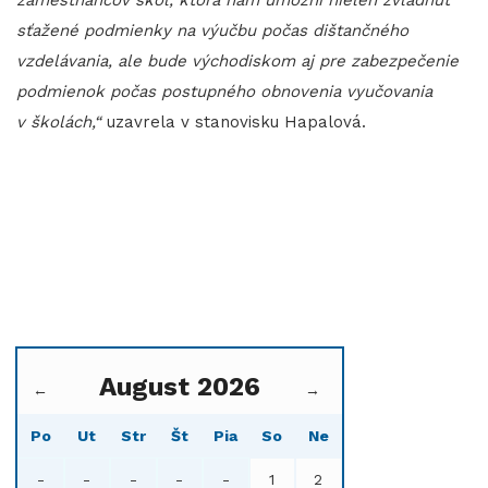
zamestnancov škôl, ktorá nám umožní nielen zvládnuť
sťažené podmienky na výučbu počas dištančného
vzdelávania, ale bude východiskom aj pre zabezpečenie
podmienok počas postupného obnovenia vyučovania
v školách,“
uzavrela v stanovisku Hapalová.
August 2026
←
→
Po
Ut
Str
Št
Pia
So
Ne
-
-
-
-
-
1
2