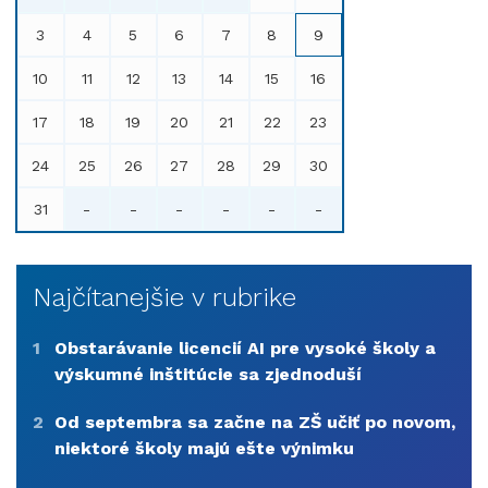
3
4
5
6
7
8
9
10
11
12
13
14
15
16
17
18
19
20
21
22
23
24
25
26
27
28
29
30
31
-
-
-
-
-
-
Najčítanejšie v rubrike
1
Obstarávanie licencií AI pre vysoké školy a
výskumné inštitúcie sa zjednoduší
2
Od septembra sa začne na ZŠ učiť po novom,
niektoré školy majú ešte výnimku