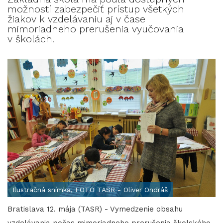
možností zabezpečiť prístup všetkých
žiakov k vzdelávaniu aj v čase
mimoriadneho prerušenia vyučovania
v školách.
Ilustračná snímka, FOTO TASR - Oliver Ondráš
Bratislava 12. mája (TASR) - Vymedzenie obsahu