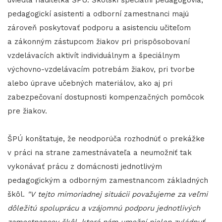
uviedla riaditeľka ŠPÚ. Školskí špeciálni pedagógovia,
pedagogickí asistenti a odborní zamestnanci majú
zároveň poskytovať podporu a asistenciu učiteľom
a zákonným zástupcom žiakov pri prispôsobovaní
vzdelávacích aktivít individuálnym a špeciálnym
výchovno-vzdelávacím potrebám žiakov, pri tvorbe
alebo úprave učebných materiálov, ako aj pri
zabezpečovaní dostupnosti kompenzačných pomôcok
pre žiakov.
ŠPÚ konštatuje, že neodporúča rozhodnúť o prekážke
v práci na strane zamestnávateľa a neumožniť tak
vykonávať prácu z domácnosti jednotlivým
pedagogickým a odborným zamestnancom základných
škôl.
"V tejto mimoriadnej situácii považujeme za veľmi
dôležitú spoluprácu a vzájomnú podporu jednotlivých