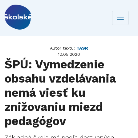
Toggle
navigati
Autor textu:
TASR
12.05.2020
ŠPÚ: Vymedzenie
obsahu vzdelávania
nemá viesť ku
znižovaniu miezd
pedagógov
Základná škola má podľa dostupných