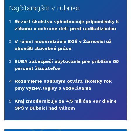
Najčítanejšie v rubrike
1
Rezort školstva vyhodnocuje pripomienky k
zákonu o ochrane detí pred radikalizáciou
2
V rámci modernizácie SOŠ v Žarnovici už
ukončili stavebné práce
3
EUBA zabezpečí ubytovanie pre približne 66
percent žiadateľov
4
Rozumieme nadaným otvára školský rok
plný výziev, logiky a vzdelávania
5
Kraj zmodernizuje za 4,5 milióna eur dielne
SPŠ v Dubnici nad Váhom