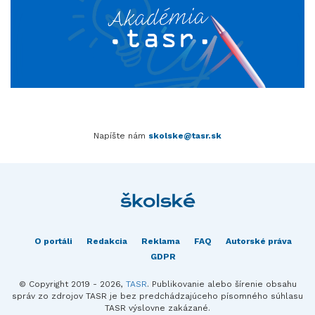
Napíšte nám
skolske@tasr.sk
O portáli
Redakcia
Reklama
FAQ
Autorské práva
GDPR
© Copyright 2019 - 2026,
TASR
. Publikovanie alebo šírenie obsahu
správ zo zdrojov TASR je bez predchádzajúceho písomného súhlasu
TASR výslovne zakázané.