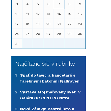
3
4
5
6
7
8
9
10
11
12
13
14
15
16
17
18
19
20
21
22
23
24
25
26
27
28
29
30
31
-
-
-
-
-
-
Najčítanejšie v rubrike
1
Späť do lavíc a kancelárií s
farebnými batohmi Fjällräven
2
Výstava Môj maľovaný svet v
Galérii OC CENTRO Nitra
3
Nové Zámky: Pestré leto v