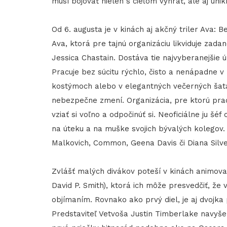
musí bojovať nielen s cieľom vyhrať, ale aj unik
Od 6. augusta je v kinách aj akčný triler Ava: B
Ava, ktorá pre tajnú organizáciu likviduje zad
Jessica Chastain. Dostáva tie najvyberanejšie
Pracuje bez súcitu rýchlo, čisto a nenápadne 
kostýmoch alebo v elegantných večerných šatác
nebezpečne zmení. Organizácia, pre ktorú praco
vziať si voľno a odpočinúť si. Neoficiálne ju š
na úteku a na muške svojich bývalých kolegov. 
Malkovich, Common, Geena Davis či Diana Silve
Zvlášť malých divákov poteší v kinách animovan
David P. Smith), ktorá ich môže presvedčiť, že
objímaním. Rovnako ako prvý diel, je aj dvojka
Predstaviteľ Vetvoša Justin Timberlake navyše 