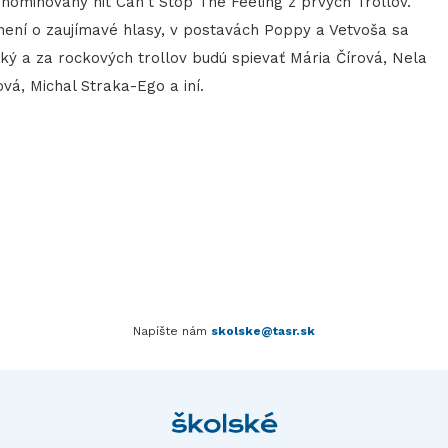
ominovaný hit Can't Stop The Feeling z prvých Trollov.
není o zaujímavé hlasy, v postavách Poppy a Vetvoša sa
 a za rockových trollov budú spievať Mária Čírová, Nela
vá, Michal Straka-Ego a iní.
Napíšte nám
skolske@tasr.sk