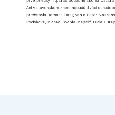
prvé priečky hitparád podobne ako na Oscara n
Ani v slovenskom znení nebudú diváci ochudob
predstavia Romana Dang Van a Peter Makranský
Pocisková, Michael Švehla-Majself, Lucia Hurajo