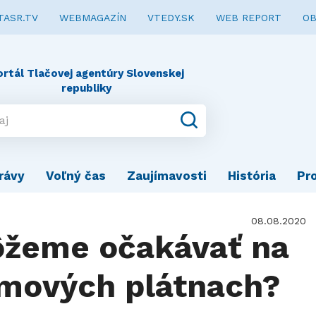
TASR.TV
WEBMAGAZÍN
VTEDY.SK
WEB REPORT
OB
ortál Tlačovej agentúry Slovenskej
republiky
rávy
Voľný čas
Zaujímavosti
História
Pr
08.08.2020
ôžeme očakávať na
lmových plátnach?