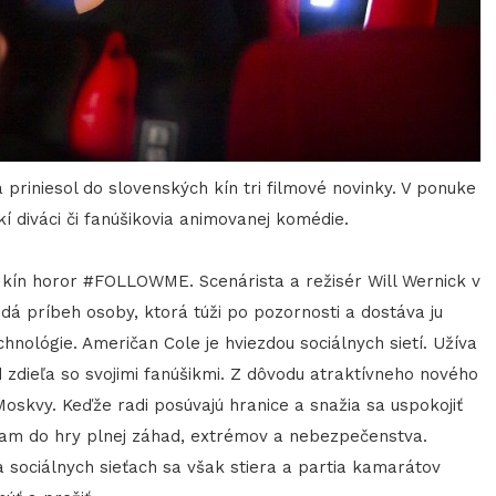
 priniesol do slovenských kín tri filmové novinky. V ponuke
skí diváci či fanúšikovia animovanej komédie.
a kín horor #FOLLOWME. Scenárista a režisér Will Wernick v
á príbeh osoby, ktorá túži po pozornosti a dostáva ju
nológie. Američan Cole je hviezdou sociálnych sietí. Užíva
d zdieľa so svojimi fanúšikmi. Z dôvodu atraktívneho nového
Moskvy. Keďže radi posúvajú hranice a snažia sa uspokojiť
 tam do hry plnej záhad, extrémov a nebezpečenstva.
sociálnych sieťach sa však stiera a partia kamarátov