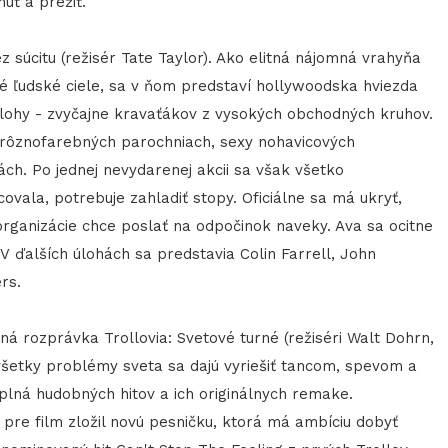
núť a prežiť.
ez súcitu (režisér Tate Taylor). Ako elitná nájomná vrahyňa
ané ľudské ciele, sa v ňom predstaví hollywoodska hviezda
 úlohy - zvyčajne kravaťákov z vysokých obchodných kruhov.
v rôznofarebných parochniach, sexy nohavicových
h. Po jednej nevydarenej akcii sa však všetko
vala, potrebuje zahladiť stopy. Oficiálne sa má ukryť,
éf organizácie chce poslať na odpočinok naveky. Ava sa ocitne
V ďalších úlohách sa predstavia Colin Farrell, John
rs.
á rozprávka Trollovia: Svetové turné (režiséri Walt Dohrn,
 všetky problémy sveta sa dajú vyriešiť tancom, spevom a
 plná hudobných hitov a ich originálnych remake.
pre film zložil novú pesničku, ktorá má ambíciu dobyť