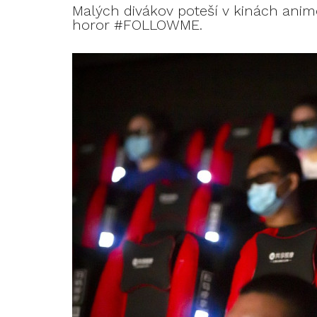
Malých divákov poteší v kinách anim
horor #FOLLOWME.