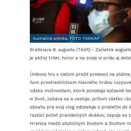
Ilustračná snímka, FOTO TASR/AP
Bratislava 8. augusta (TASR) - Začiatok augusta
je akčný triler, horor a na svoje si prídu aj det
Únikovú hru s cieľom prežiť priniesol na plátn
ňom prostredníctvom hlavného hrdinu rozpoved
vďaka možnostiam, ktoré ponúkajú súčasné tech
si život, zabáva sa a cestuje, pričom všetko rá
obsahu pre svoj vlog odcestuje s priateľmi do 
rastúci počet pravidelných divákov, zapoja sa
Hranica medzi skutočným životom a životom na 