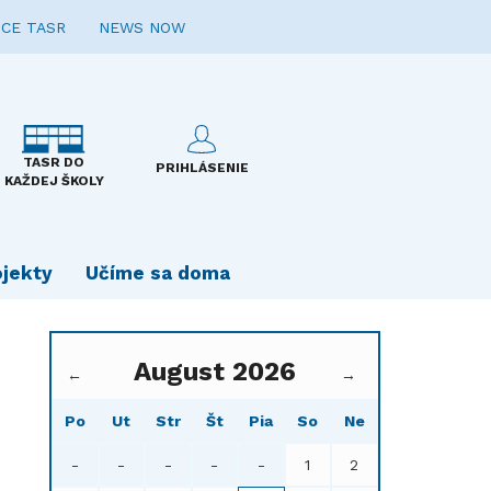
CE TASR
NEWS NOW
TASR DO
PRIHLÁSENIE
KAŽDEJ ŠKOLY
ojekty
Učíme sa doma
August 2026
←
→
Po
Ut
Str
Št
Pia
So
Ne
-
-
-
-
-
1
2