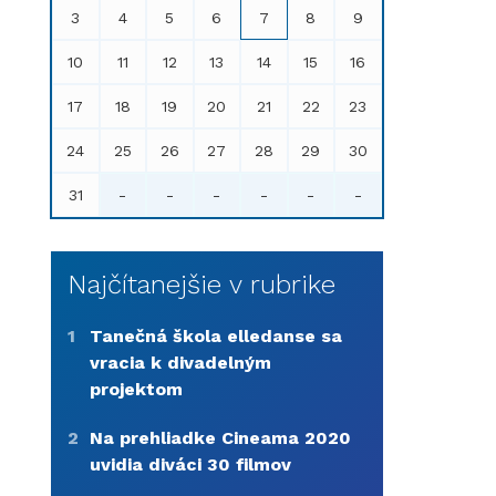
3
4
5
6
7
8
9
10
11
12
13
14
15
16
17
18
19
20
21
22
23
24
25
26
27
28
29
30
31
-
-
-
-
-
-
Najčítanejšie v rubrike
1
Tanečná škola elledanse sa
vracia k divadelným
projektom
2
Na prehliadke Cineama 2020
uvidia diváci 30 filmov