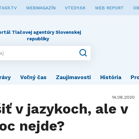
TASR.TV
WEBMAGAZÍN
VTEDY.SK
WEB REPORT
OB
ortál Tlačovej agentúry Slovenskej
republiky
rávy
Voľný čas
Zaujímavosti
História
Pr
14.08.2020
iť v jazykoch, ale v
oc nejde?