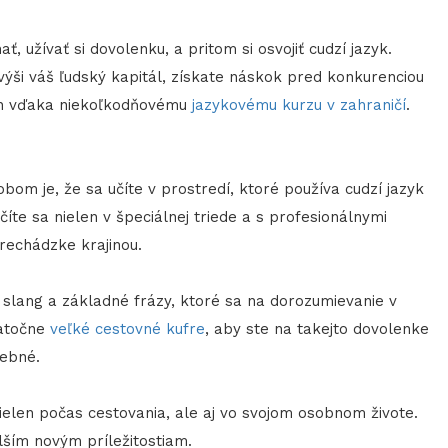
 užívať si dovolenku, a pritom si osvojiť cudzí jazyk.
výši váš ľudský kapitál, získate náskok pred konkurenciou
len vďaka niekoľkodňovému
jazykovému kurzu v zahraničí
.
om je, že sa učíte v prostredí, ktoré používa cudzí jazyk
íte sa nielen v špeciálnej triede a s profesionálnymi
 prechádzke krajinou.
j slang a základné frázy, ktoré sa na dorozumievanie v
tatočne
veľké cestovné kufre
, aby ste na takejto dovolenke
rebné.
ielen počas cestovania, ale aj vo svojom osobnom živote.
lším novým príležitostiam.