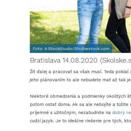
Foto: A StockStudio/Shutterstock.com
Bratislava 14.08.2020 (Skolske.
Žiť ďalej a pracovať sa však musí. Teda pokiaľ 
jeho plánovaním to ale nebudete mať až tak j
Niektoré obmedzenia a podmienky okolitých št
potom ostať doma. Ak sa ale nebojíte a túžite
príjemné s užitočným, nezabudnite na
dobrý re
cudzí jazyk. Je to ideálne riešenie pre tých, k