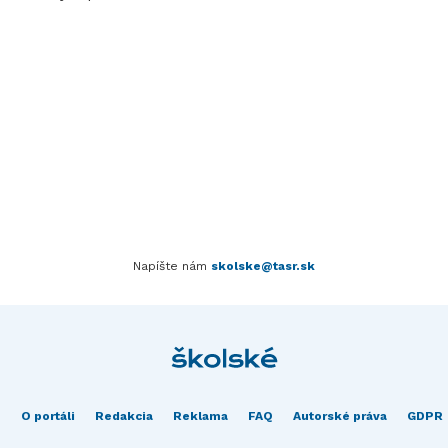
Napíšte nám
skolske@tasr.sk
O portáli
Redakcia
Reklama
FAQ
Autorské práva
GDPR