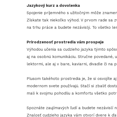
Jazykový kurz a dovolenka
Spojenie príjemného s užitočným môže znamenať,
Získate tak niekoľko výhod. V prvom rade sa z
na trhu práce a budete nezávislý. To všetko 
Prirodzenosť prostredia vám prospeje
Výhodou učenia sa cudzieho jazyka týmto spôsob
aj na osobnú komunikáciu. Stručne povedané, uč
lektormi, ale aj v bare, kaviarni, divadle či na
Plusom takéhoto prostredia je, že si osvojíte a
modernom svete používajú. Stačí si zbaliť dos
mali k svojmu pohodliu a komfortu všetko pot
Spoznáte zaujímavých ľudí a budete nezávislí n
Znalosť cudzieho jazyka vám otvorí dvere k ďa