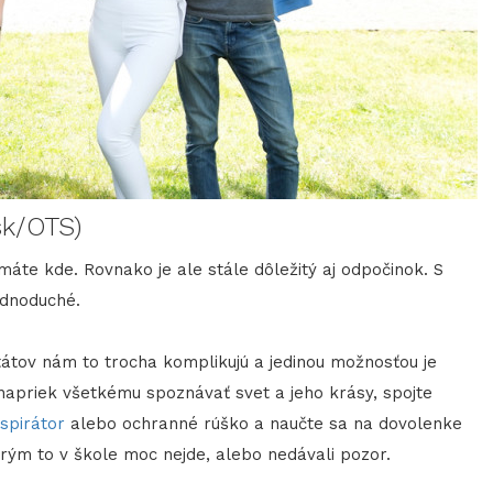
sk/OTS)
máte kde. Rovnako je ale stále dôležitý aj odpočinok. S
ednoduché.
átov nám to trocha komplikujú a jedinou možnosťou je
 napriek všetkému spoznávať svet a jeho krásy, spojte
spirátor
alebo ochranné rúško a naučte sa na dovolenke
torým to v škole moc nejde, alebo nedávali pozor.