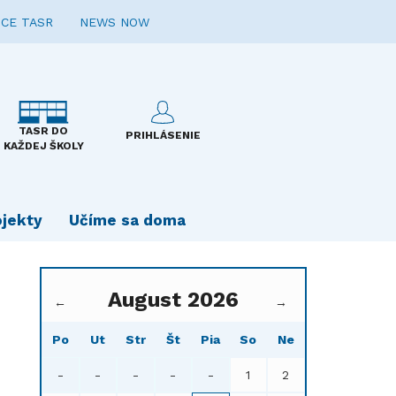
CE TASR
NEWS NOW
TASR DO
PRIHLÁSENIE
KAŽDEJ ŠKOLY
ojekty
Učíme sa doma
August 2026
←
→
Po
Ut
Str
Št
Pia
So
Ne
-
-
-
-
-
1
2