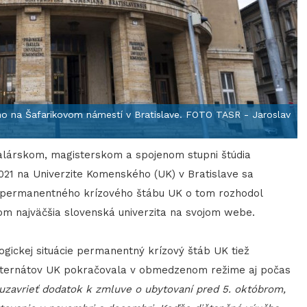
ho na Šafarikovom námestí v Bratislave. FOTO TASR - Jaroslav
alárskom, magisterskom a spojenom stupni štúdia
21 na Univerzite Komenského (UK) v Bratislave sa
a permanentného krízového štábu UK o tom rozhodol
tom najväčšia slovenská univerzita na svojom webe.
ogickej situácie permanentný krízový štáb UK tiež
internátov UK pokračovala v obmedzenom režime aj počas
 uzavrieť dodatok k zmluve o ubytovaní pred 5. októbrom,