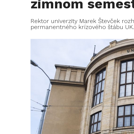
zimnom semest
Rektor univerzity Marek Števček ro
permanentného krízového štábu UK.