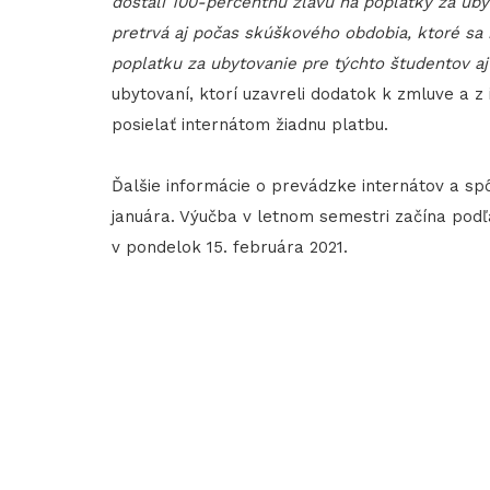
dostali 100-percentnú zľavu na poplatky za ub
pretrvá aj počas skúškového obdobia, ktoré sa 
poplatku za ubytovanie pre týchto študentov aj
ubytovaní, ktorí uzavreli dodatok k zmluve a z
posielať internátom žiadnu platbu.
Ďalšie informácie o prevádzke internátov a s
januára. Výučba v letnom semestri začína po
v pondelok 15. februára 2021.