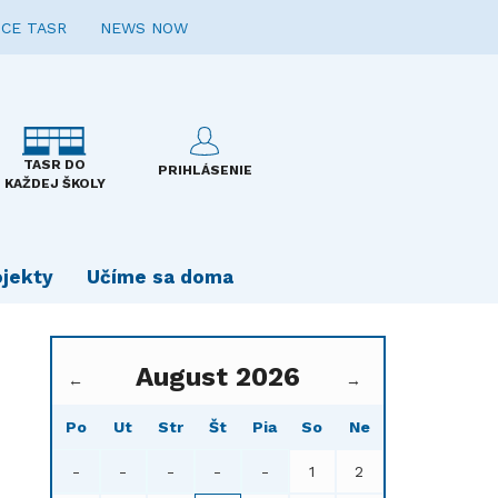
CE TASR
NEWS NOW
TASR DO
PRIHLÁSENIE
KAŽDEJ ŠKOLY
ojekty
Učíme sa doma
August 2026
←
→
Po
Ut
Str
Št
Pia
So
Ne
-
-
-
-
-
1
2