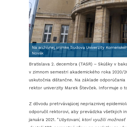
Na archívnej snímke budova Univerzity Komenské
Novák
Bratislava 2. decembra (TASR) – Skúšky v bak
v zimnom semestri akademického roka 2020/20
uskutočnia dištančne. Na základe odporúčani
rektor univerzity Marek Števček. Informuje o 
Z dôvodu pretrvávajúcej nepriaznivej epidemiol
odporučil rektorovi, aby prevádzka všetkých 
januára 2021. "
Ubytovaní, ktorí využili možnosť