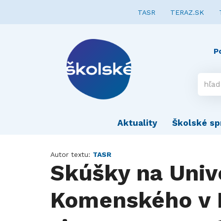
TASR
TERAZ.SK
P
Aktuality
Školské sp
Autor textu:
TASR
Skúšky na Univ
Komenského v B