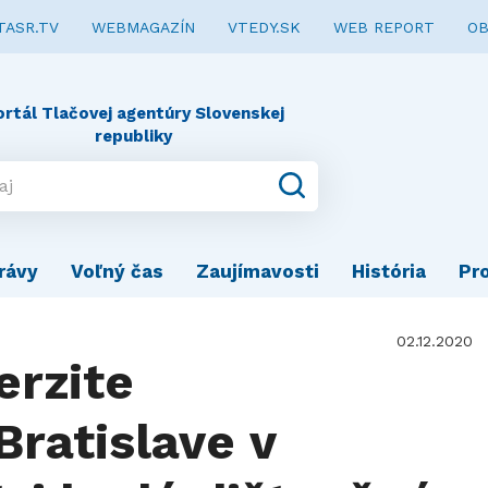
TASR.TV
WEBMAGAZÍN
VTEDY.SK
WEB REPORT
OB
ortál Tlačovej agentúry Slovenskej
republiky
rávy
Voľný čas
Zaujímavosti
História
Pr
02.12.2020
erzite
ratislave v