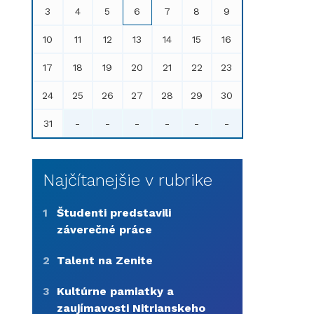
3
4
5
6
7
8
9
10
11
12
13
14
15
16
17
18
19
20
21
22
23
24
25
26
27
28
29
30
31
-
-
-
-
-
-
Najčítanejšie v rubrike
1
Študenti predstavili
záverečné práce
2
Talent na Zenite
3
Kultúrne pamiatky a
zaujímavosti Nitrianskeho