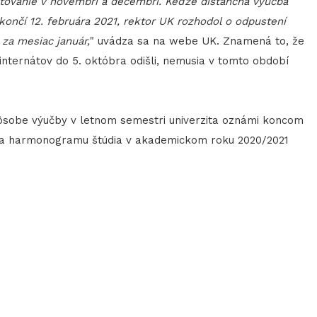
ytovanie v novembri a decembri. Keďže dištančná výučba
končí 12. februára 2021, rektor UK rozhodol o odpustení
 za mesiac január,
" uvádza sa na webe UK. Znamená to, že
 internátov do 5. októbra odišli, nemusia v tomto období
pôsobe výučby v letnom semestri univerzita oznámi koncom
dľa harmonogramu štúdia v akademickom roku 2020/2021