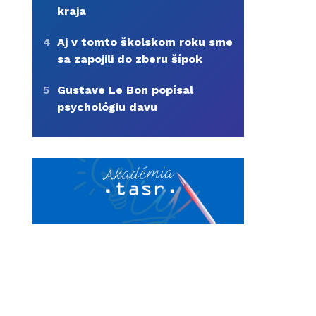
kraja
4
Aj v tomto školskom roku sme
sa zapojili do zberu šípok
5
Gustave Le Bon popísal
psychológiu davu