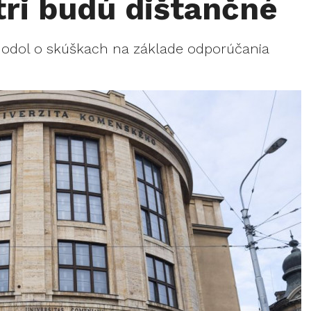
ri budú dištančné
zhodol o skúškach na základe odporúčania