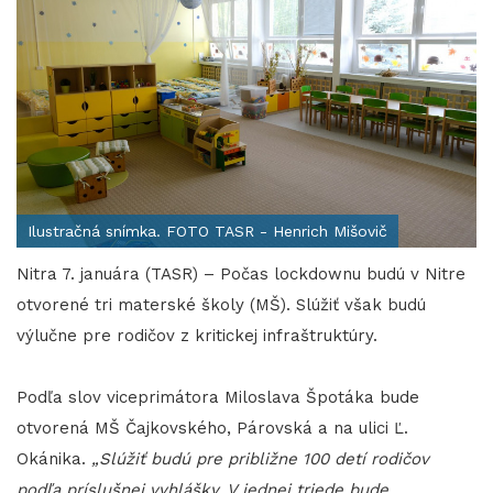
Ilustračná snímka. FOTO TASR - Henrich Mišovič
Nitra 7. januára (TASR) – Počas lockdownu budú v Nitre
otvorené tri materské školy (MŠ). Slúžiť však budú
výlučne pre rodičov z kritickej infraštruktúry.
Podľa slov viceprimátora Miloslava Špotáka bude
otvorená MŠ Čajkovského, Párovská a na ulici Ľ.
Okánika.
„Slúžiť budú pre približne 100 detí rodičov
podľa príslušnej vyhlášky. V jednej triede bude