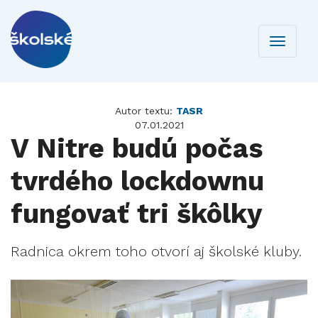
Toggle
navigati
Autor textu:
TASR
07.01.2021
V Nitre budú počas
tvrdého lockdownu
fungovať tri škôlky
Radnica okrem toho otvorí aj školské kluby.