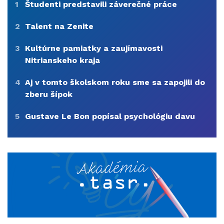
1
Študenti predstavili záverečné práce
2
Talent na Zenite
3
Kultúrne pamiatky a zaujímavosti
Nitrianskeho kraja
4
Aj v tomto školskom roku sme sa zapojili do
zberu šípok
5
Gustave Le Bon popísal psychológiu davu