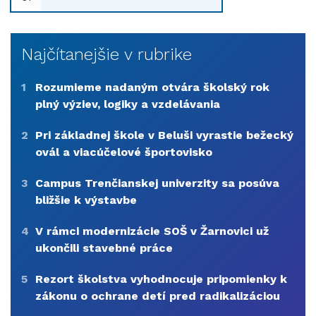
Najčítanejšie v rubrike
1
Rozumieme nadaným otvára školský rok
plný výziev, logiky a vzdelávania
2
Pri základnej škole v Beluši vyrastie bežecký
ovál a viacúčelové športovisko
3
Campus Trenčianskej univerzity sa posúva
bližšie k výstavbe
4
V rámci modernizácie SOŠ v Žarnovici už
ukončili stavebné práce
5
Rezort školstva vyhodnocuje pripomienky k
zákonu o ochrane detí pred radikalizáciou