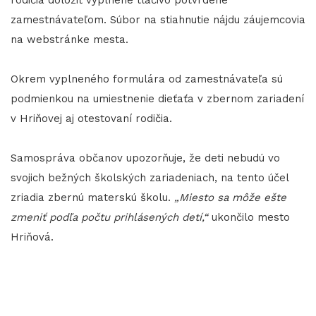
rodičia doložiť vyplnené tlačivo potvrdené
zamestnávateľom. Súbor na stiahnutie nájdu záujemcovia
na webstránke mesta.
Okrem vyplneného formulára od zamestnávateľa sú
podmienkou na umiestnenie dieťaťa v zbernom zariadení
v Hriňovej aj otestovaní rodičia.
Samospráva občanov upozorňuje, že deti nebudú vo
svojich bežných školských zariadeniach, na tento účel
zriadia zbernú materskú školu.
„Miesto sa môže ešte
zmeniť podľa počtu prihlásených detí,“
ukončilo mesto
Hriňová.