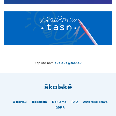
Napíšte nám
skolske@tasr.sk
O portáli
Redakcia
Reklama
FAQ
Autorské práva
GDPR