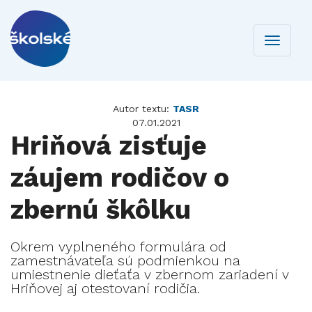
Toggle
navigati
Autor textu:
TASR
07.01.2021
Hriňová zisťuje
záujem rodičov o
zbernú škôlku
Okrem vyplneného formulára od
zamestnávateľa sú podmienkou na
umiestnenie dieťaťa v zbernom zariadení v
Hriňovej aj otestovaní rodičia.