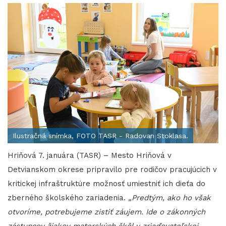
Ilustračná snímka, FOTO TASR - Radovan Stoklasa.
Hriňová 7. januára (TASR) – Mesto Hriňová v
Detvianskom okrese pripravilo pre rodičov pracujúcich v
kritickej infraštruktúre možnosť umiestniť ich dieťa do
zberného školského zariadenia.
„Predtým, ako ho však
otvoríme, potrebujeme zistiť záujem. Ide o zákonných