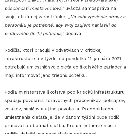
zástupcov žiakov materských škôl v zriaďovateľskej
pôsobnosti mesta Hriňová,“
uvádza samospráva na
svojej oficiálnej webstránke.
„Na zabezpečenie stravy a
personálu je potrebné, aby svoj záujem nahlásili do
piatkového (8. 1.) poludnia,“
dodáva.
Rodičia, ktorí pracujú v odvetviach v kritickej
infraštruktúre a v týždni od pondelka 11. januára 2021
potrebujú umiestniť svoje dieťa do školského zariadenia
majú informovať jeho triednu učiteľku.
Podľa ministerstva školstva pod kritickú infraštruktúru
spadajú povolania zdravotných pracovníkov, policajtov,
vojakov, hasičov a aj iné povolania. Predpokladom
umiestnenia dieťaťa je, že v danom týždni bude rodič
pracovať alebo mať službu. Pre umiestnenie musia