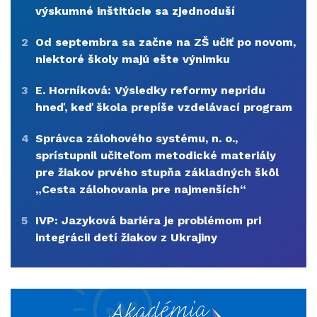
výskumné inštitúcie sa zjednoduší
2
Od septembra sa začne na ZŠ učiť po novom,
niektoré školy majú ešte výnimku
3
E. Horníková: Výsledky reformy neprídu
hneď, keď škola prepíše vzdelávací program
4
Správca zálohového systému, n. o.,
sprístupnil učiteľom metodické materiály
pre žiakov prvého stupňa základných škôl
„Cesta zálohovania pre najmenších“
5
IVP: Jazyková bariéra je problémom pri
integrácii detí žiakov z Ukrajiny