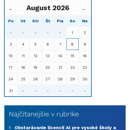
August 2026
←
→
Po
Ut
Str
Št
Pia
So
Ne
-
-
-
-
-
1
2
3
4
5
6
7
8
9
10
11
12
13
14
15
16
17
18
19
20
21
22
23
24
25
26
27
28
29
30
31
-
-
-
-
-
-
Najčítanejšie v rubrike
1
Obstarávanie licencií AI pre vysoké školy a