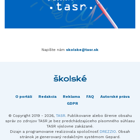
Napíšte nám
skolske@tasr.sk
O portáli
Redakcia
Reklama
FAQ
Autorské práva
GDPR
© Copyright 2019 - 2026,
TASR
. Publikovanie alebo šírenie obsahu
správ zo zdrojov TASR je bez predchádzajúceho písomného súhlasu
TASR výslovne zakázané.
Dizajn a programovanie realizovala spoločnosť
DREZZIO
. Obsah
stránok je generovaný redakčným systémom Gepard.