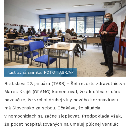
Ilustračná snímka. FOTO TASR/AP
Bratislava 22. januára (TASR) - Šéf rezortu zdravotníctva
Marek Krajčí (OĽANO) komentoval, že aktuálna situácia
naznačuje, že vrchol druhej vlny nového koronavírusu
má Slovensko za sebou. Očakáva, že situácia
v nemocniciach sa začne zlepšovať. Predpokladá však,
že počet hospitalizovaných na umelej pľúcnej ventilácii