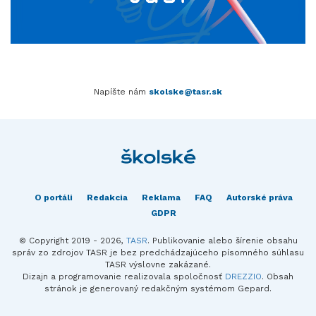
Napíšte nám
skolske@tasr.sk
O portáli
Redakcia
Reklama
FAQ
Autorské práva
GDPR
© Copyright 2019 - 2026,
TASR
. Publikovanie alebo šírenie obsahu
správ zo zdrojov TASR je bez predchádzajúceho písomného súhlasu
TASR výslovne zakázané.
Dizajn a programovanie realizovala spoločnosť
DREZZIO
. Obsah
stránok je generovaný redakčným systémom Gepard.