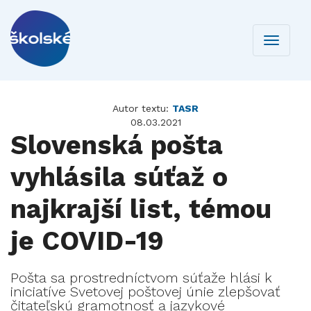
Toggle
navigati
Autor textu:
TASR
08.03.2021
Slovenská pošta
vyhlásila súťaž o
najkrajší list, témou
je COVID-19
Pošta sa prostredníctvom súťaže hlási k
iniciatíve Svetovej poštovej únie zlepšovať
čitateľskú gramotnosť a jazykové