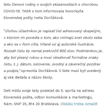
listu členovi rodiny o svojich skúsenostiach s chorobou
COVID-19. TASR o tom informovala hovorkyňa
Slovenskej pošty Iveta Dorčáková.
"
Úlohou účastníkov je napísať list adresovaný dospelým,
v ktorom im povedia o tom, ako vnímajú svet okolo seba
a ako sa v ňom cítia. Vítané sú aj autorské ilustrácie.
Rozsah listu by nemal prekročiť 800 slov. Podmienkou je,
aby bol písaný rukou a musí obsahovať formálne znaky
listu, t. j. dátum, oslovenie, úvodný a záverečný pozdrav
a podpis,"
spresnila Dorčáková. V liste musí byť uvedený
aj vek dieťaťa a názov školy.
Deti môžu svoje listy posielať do 5. apríla na adresu
Slovenská pošta, odbor komunikácie a marketingu,
Nám. SNP 35, 814 20 Bratislava.
Obálku treba označiť