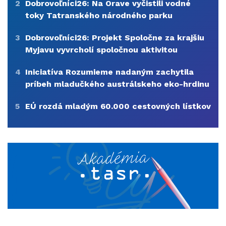
2
Dobrovoľníci26: Na Orave vyčistili vodné
toky Tatranského národného parku
3
Dobrovoľníci26: Projekt Spoločne za krajšiu
Myjavu vyvrcholí spoločnou aktivitou
4
Iniciatíva Rozumieme nadaným zachytila
príbeh mladučkého austrálskeho eko-hrdinu
5
EÚ rozdá mladým 60.000 cestovných lístkov