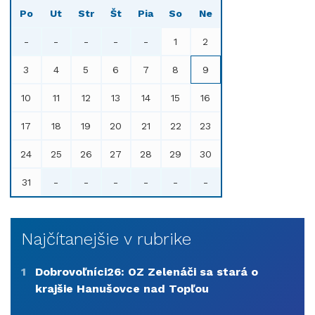
Po
Ut
Str
Št
Pia
So
Ne
-
-
-
-
-
1
2
3
4
5
6
7
8
9
10
11
12
13
14
15
16
17
18
19
20
21
22
23
24
25
26
27
28
29
30
31
-
-
-
-
-
-
Najčítanejšie v rubrike
1
Dobrovoľníci26: OZ Zelenáči sa stará o
krajšie Hanušovce nad Topľou