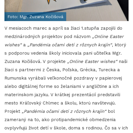
Foto: Mgr. Zuzana Kočišová
V mesiacoch marec a apríl sa žiaci 1.stupňa zapojili do
medzinárodných projektov pod názvom
„Online Easter
wishes“
a
„Pandémia očami detí z rôznych krajín“
, ktorý
s podporou vedenia školy iniciovala pani učiteľka Mgr.
Zuzana Kočišová. V projekte
„Online Easter wishes“
naši
žiaci s partnermi z Česka, Poľska, Grécka, Turecka a
Rumunska vyrábali veľkonočné pozdravy v papierovej
alebo digitálnej forme so želaniami v angličtine a ich
materinskom jazyku. V krátkej prezentácií predstavili
mesto Kráľovský Chlmec a školu, ktorú navštevujú.
Projekt
„Pandémia očami detí z rôznych krajín“
bol
zameraný na to, ako protipandemické obmedzenia
ovplyvňujú život detí v škole, doma s rodinou. Čo sa v ich