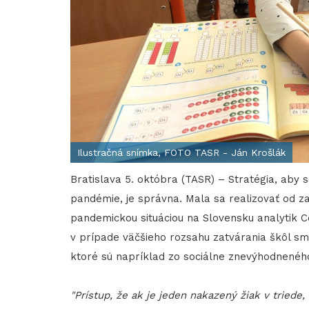
Ilustračná snímka, FOTO TASR - Ján Krošlák
Bratislava 5. októbra (TASR) – Stratégia, aby 
pandémie, je správna. Mala sa realizovať od zač
pandemickou situáciou na Slovensku analytik C
v prípade väčšieho rozsahu zatvárania škôl s
ktoré sú napríklad zo sociálne znevýhodneného
"Prístup, že ak je jeden nakazený žiak v triede,