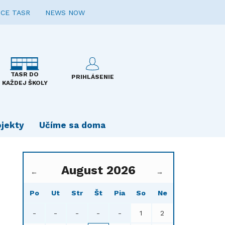
CE TASR
NEWS NOW
TASR DO
PRIHLÁSENIE
KAŽDEJ ŠKOLY
ojekty
Učíme sa doma
August 2026
←
→
Po
Ut
Str
Št
Pia
So
Ne
-
-
-
-
-
1
2