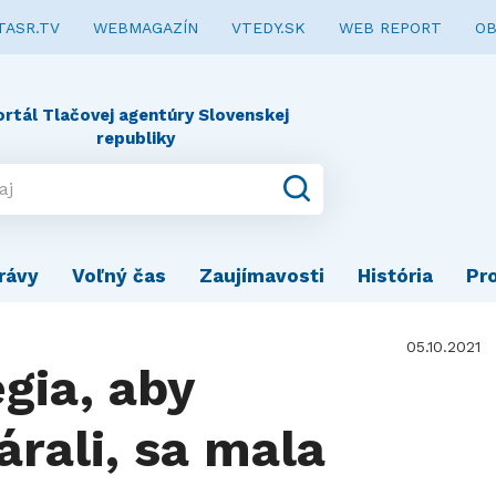
TASR.TV
WEBMAGAZÍN
VTEDY.SK
WEB REPORT
OB
ortál Tlačovej agentúry Slovenskej
republiky
rávy
Voľný čas
Zaujímavosti
História
Pr
05.10.2021
égia, aby
árali, sa mala