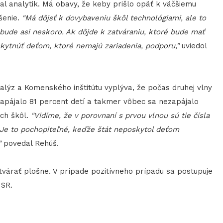
l analytik. Má obavy, že keby prišlo opäť k väčšiemu
šenie.
"Má dôjsť k dovybaveniu škôl technológiami, ale to
ž bude asi neskoro. Ak dôjde k zatváraniu, ktoré bude mať
skytnúť deťom, ktoré nemajú zariadenia, podporu,"
uviedol
lýz a Komenského inštitútu vyplýva, že počas druhej vlny
apájalo 81 percent detí a takmer vôbec sa nezapájalo
ch škôl.
"Vidíme, že v porovnaní s prvou vlnou sú tie čísla
 Je to pochopiteľné, keďže štát neposkytol deťom
"
povedal Rehúš.
várať plošne. V prípade pozitívneho prípadu sa postupuje
 SR.