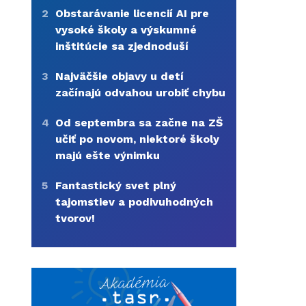
2
Obstarávanie licencií AI pre
vysoké školy a výskumné
inštitúcie sa zjednoduší
3
Najväčšie objavy u detí
začínajú odvahou urobiť chybu
4
Od septembra sa začne na ZŠ
učiť po novom, niektoré školy
majú ešte výnimku
5
Fantastický svet plný
tajomstiev a podivuhodných
tvorov!