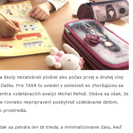
sa školy nezatvárali plošne ako počas prvej a druhej vlny
iatku. Pre TASR to uviedol v súvislosti so zhoršujúcou sa
entra vzdelávacích analýz Michal Rehúš. Obáva sa však, že
me rovnako nepripravení poskytnúť vzdelávanie deťom,
 prostredia.
 tak sa zatvára len tá trieda, a minimalizovanie času, keď