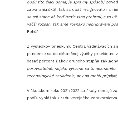
budú títo žiaci doma, je správny spôsob,"
poveda
zatváraniu škôl, tak sa opäť rezignovalo na rie
sa asi stane až keď tretia vlna prehrmí, a to u
väčší rozsah, tak sme rovnako nepripravení po
Rehúš.
Z výsledkov prieskumu Centra vzdelávacích ana
pandémie sa do dištančnej výučby pravidelne z
desať percent žiakov druhého stupňa základný
porovnateľné, nejako výrazne sa to nezmenilo.
technologické zariadenia, aby sa mohli pripájať,
V školskom roku 2021/2022 sa školy nemajú zat
podľa vyhlášok Úradu verejného zdravotníctva