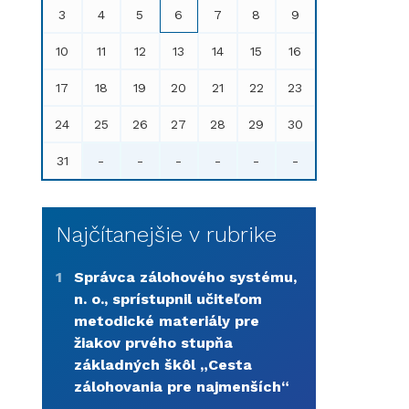
3
4
5
6
7
8
9
10
11
12
13
14
15
16
17
18
19
20
21
22
23
24
25
26
27
28
29
30
31
-
-
-
-
-
-
Najčítanejšie v rubrike
1
Správca zálohového systému,
n. o., sprístupnil učiteľom
metodické materiály pre
žiakov prvého stupňa
základných škôl „Cesta
zálohovania pre najmenších“