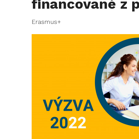
financované z
Erasmus+