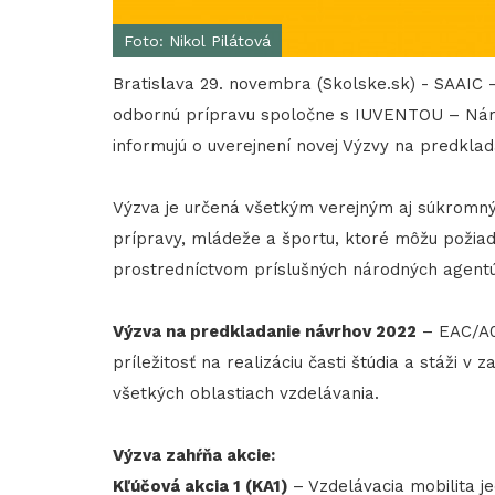
Foto: Nikol Pilátová
Bratislava 29. novembra (Skolske.sk) - SAAI
odbornú prípravu spoločne s IUVENTOU – Ná
informujú o uverejnení novej Výzvy na predkl
Výzva je určená všetkým verejným aj súkromný
prípravy, mládeže a športu, ktoré môžu požiad
prostredníctvom príslušných národných agentú
Výzva na predkladanie návrhov 2022
– EAC/A0
príležitosť na realizáciu časti štúdia a stáži 
všetkých oblastiach vzdelávania.
Výzva zahŕňa akcie:
Kľúčová akcia 1 (KA1)
– Vzdelávacia mobilita je