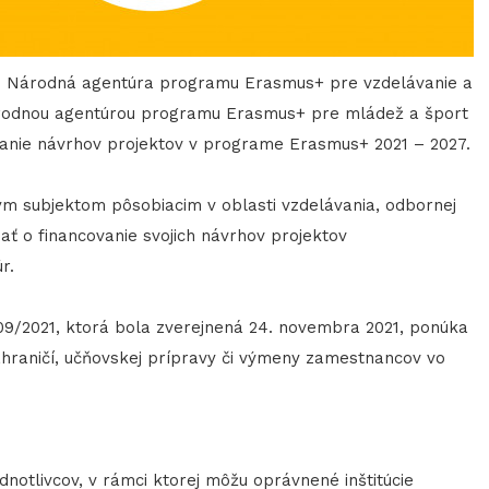
C - Národná agentúra programu Erasmus+ pre vzdelávanie a
rodnou agentúrou programu Erasmus+ pre mládež a šport
adanie návrhov projektov v programe Erasmus+ 2021 – 2027.
m subjektom pôsobiacim v oblasti vzdelávania, odbornej
ať o financovanie svojich návrhov projektov
r.
9/2021, ktorá bola zverejnená 24. novembra 2021, ponúka
v zahraničí, učňovskej prípravy či výmeny zamestnancov vo
dnotlivcov, v rámci ktorej môžu oprávnené inštitúcie