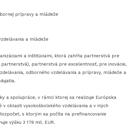
odbornej prípravy a mládeže
 vzdelávania a mládeže
nizáciami a inštitúciami, ktorá zahŕňa partnerstvá pre
artnerstvá), partnerstvá pre excelentnosť, pre inovácie,
vzdelávania, odborného vzdelávania a prípravy, mládeže a
ujatia.
ky a spolupráce, v rámci ktorej sa realizuje Európska
 v oblasti vysokoškolského vzdelávania a v iných
Rozpočet, s ktorým sa počíta na prefinancovanie
huje výšku 3 179 mil. EUR.