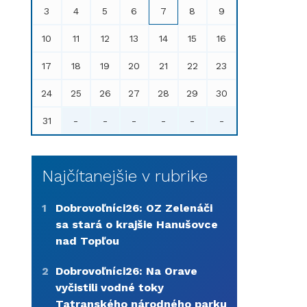
3
4
5
6
7
8
9
10
11
12
13
14
15
16
17
18
19
20
21
22
23
24
25
26
27
28
29
30
31
-
-
-
-
-
-
Najčítanejšie v rubrike
1
Dobrovoľníci26: OZ Zelenáči
sa stará o krajšie Hanušovce
nad Topľou
2
Dobrovoľníci26: Na Orave
vyčistili vodné toky
Tatranského národného parku