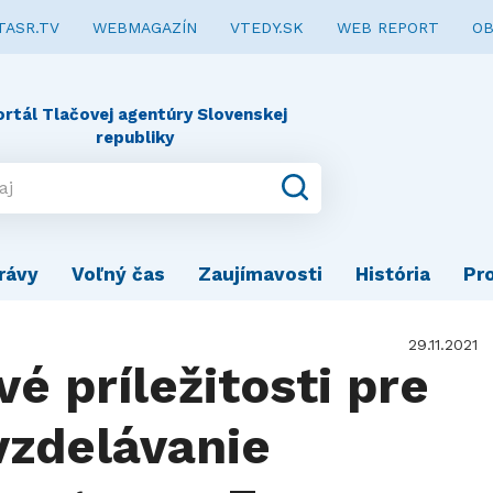
TASR.TV
WEBMAGAZÍN
VTEDY.SK
WEB REPORT
OB
ortál Tlačovej agentúry Slovenskej
republiky
rávy
Voľný čas
Zaujímavosti
História
Pr
29.11.2021
é príležitosti pre
zdelávanie