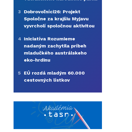
3
Dobrovoľníci26: Projekt
Spoločne za krajšiu Myjavu
vyvrcholí spoločnou aktivitou
4
Iniciatíva Rozumieme
nadaným zachytila príbeh
mladučkého austrálskeho
eko-hrdinu
5
EÚ rozdá mladým 60.000
cestovných lístkov