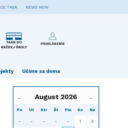
CE TASR
NEWS NOW
TASR DO
PRIHLÁSENIE
KAŽDEJ ŠKOLY
ojekty
Učíme sa doma
August 2026
←
→
Po
Ut
Str
Št
Pia
So
Ne
-
-
-
-
-
1
2